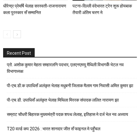
धीरेन्द्र प्रेमर्षि भेलाह सरस्वती-राजनारायण
पटना-दिल्ली वंदेभारत ट्रेन शुरू होयबाक
कला पुरस्कार सँ सम्मानित
तैयारी अंतिम चरण मे
Recent Post
प्रो. अशोक कुमार मेहता सम्हारलनि पदभार, एलएनएमयू मैथिली विभागकेँ भेटल नव
विभागाध्यक्ष
पी-एच.डी.क उपाधिसँ अलंकृत भेलाह मधुबनी जिलाक मैलाम गाम निवासी अमित कुमार झा
पी-एच.डी. उपाधिसँ अलंकृत भेलाह मिथिला मिररक संपादक ललित नारायण झा
सम्राट चौधरी बिहारक मुख्यमंत्री पदक शपथ लेलाह, इतिहास मे दर्ज भेल नव अध्याय
T20 वर्ल्ड कप 2026 : भारत शानदार जीत सँ फाइनल मे पहुँचल