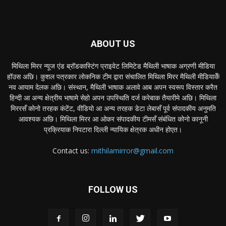
ABOUT US
मिथिला मिरर न्यूज एंड ब्रॉडकास्टिंग प्राइवेट लिमिटेड मैथिली भाषाक अग्रणी मीडिया
हॉउस अछि। कुशल पत्रकार लोकनिक टीम द्वारा संचालित मिथिला मिरर मैथिली मीडियाकेँ
नव आयाम देलक अछि। संस्थान, मैथिली भाषाक अलावे आब अपन स्वरूप विस्तार करैत
हिन्दी आ अन्य क्षेत्रीय भाषामे सेहो अपन उपस्थिति दर्ज करेबाक तैयारीमे अछि। मिथिला
मिररसँ कोनो तरहक कंटेंट, वीडियो आ अन्य तरहक डेटा लेबासँ पूर्व संपादकीय अनुमति
आवश्यक अछि। मिथिला मिरर आ ओकर संपादकीय टीमसँ संबंधित कोनो कानूनी
प्रक्रियाक निपटारा दिल्ली न्यायिक क्षेत्रक अधीन होएत।
Contact us:
mithilamirror@gmail.com
FOLLOW US