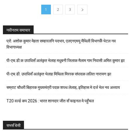
1
2
3
नवीनतम समाचार
प्रो. अशोक कुमार मेहता सम्हारलनि पदभार, एलएनएमयू मैथिली विभागकेँ भेटल नव
विभागाध्यक्ष
पी-एच.डी.क उपाधिसँ अलंकृत भेलाह मधुबनी जिलाक मैलाम गाम निवासी अमित कुमार झा
पी-एच.डी. उपाधिसँ अलंकृत भेलाह मिथिला मिररक संपादक ललित नारायण झा
सम्राट चौधरी बिहारक मुख्यमंत्री पदक शपथ लेलाह, इतिहास मे दर्ज भेल नव अध्याय
T20 वर्ल्ड कप 2026 : भारत शानदार जीत सँ फाइनल मे पहुँचल
सभसँ बेसी