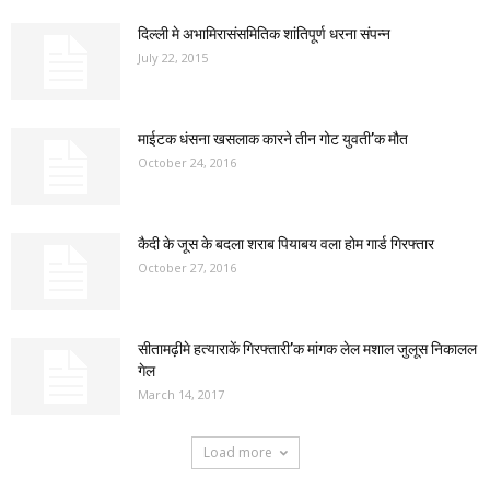
दिल्ली मे अभामिरासंसमितिक शांतिपूर्ण धरना संपन्न
July 22, 2015
माईटक धंसना खसलाक कारने तीन गोट युवती’क मौत
October 24, 2016
कैदी के जूस के बदला शराब पियाबय वला होम गार्ड गिरफ्तार
October 27, 2016
सीतामढ़ीमे हत्याराकें गिरफ्तारी’क मांगक लेल मशाल जुलूस निकालल
गेल
March 14, 2017
Load more