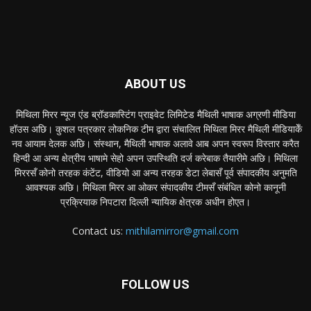
ABOUT US
मिथिला मिरर न्यूज एंड ब्रॉडकास्टिंग प्राइवेट लिमिटेड मैथिली भाषाक अग्रणी मीडिया
हॉउस अछि। कुशल पत्रकार लोकनिक टीम द्वारा संचालित मिथिला मिरर मैथिली मीडियाकेँ
नव आयाम देलक अछि। संस्थान, मैथिली भाषाक अलावे आब अपन स्वरूप विस्तार करैत
हिन्दी आ अन्य क्षेत्रीय भाषामे सेहो अपन उपस्थिति दर्ज करेबाक तैयारीमे अछि। मिथिला
मिररसँ कोनो तरहक कंटेंट, वीडियो आ अन्य तरहक डेटा लेबासँ पूर्व संपादकीय अनुमति
आवश्यक अछि। मिथिला मिरर आ ओकर संपादकीय टीमसँ संबंधित कोनो कानूनी
प्रक्रियाक निपटारा दिल्ली न्यायिक क्षेत्रक अधीन होएत।
Contact us:
mithilamirror@gmail.com
FOLLOW US