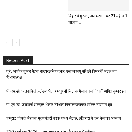
बिहार मे गुटका, पान मसाला पर 21 मई सं 1
सालक...
Recent Post
प्रो. अशोक कुमार मेहता सम्हारलनि पदभार, एलएनएमयू मैथिली विभागकेँ भेटल नव
विभागाध्यक्ष
पी-एच.डी.क उपाधिसँ अलंकृत भेलाह मधुबनी जिलाक मैलाम गाम निवासी अमित कुमार झा
पी-एच.डी. उपाधिसँ अलंकृत भेलाह मिथिला मिररक संपादक ललित नारायण झा
सम्राट चौधरी बिहारक मुख्यमंत्री पदक शपथ लेलाह, इतिहास मे दर्ज भेल नव अध्याय
T20 वर्ल्ड कप 2026 : भारत शानदार जीत सँ फाइनल मे पहुँचल