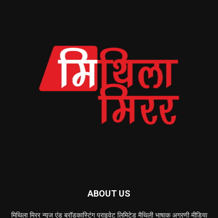
ABOUT US
मिथिला मिरर न्यूज एंड ब्रॉडकास्टिंग प्राइवेट लिमिटेड मैथिली भाषाक अग्रणी मीडिया