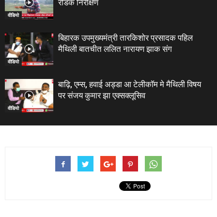
रोडक निरीक्षण
वीडियो
बिहारक उपमुख्यमंत्री तारकिशोर प्रसादक पहिल
मैथिली बातचीत ललित नारायण झाक संग
वीडियो
बाढ़ि, एम्स, हवाई अड्डा आ टेलीकाॅम मे मैथिली विषय
पर संजय कुमार झा एक्सक्लूसिव
वीडियो