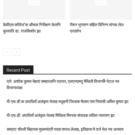
केवीएस कॉलेज’क औचक निरीक्षण केलनि
पेंशन भुगतान सहित विभिन्न मांगक लेल
कुलपति डा. राजकिशोर झा
प्रदर्शन
Recent Post
प्रो. अशोक कुमार मेहता सम्हारलनि पदभार, एलएनएमयू मैथिली विभागकेँ भेटल नव
विभागाध्यक्ष
पी-एच.डी.क उपाधिसँ अलंकृत भेलाह मधुबनी जिलाक मैलाम गाम निवासी अमित कुमार झा
पी-एच.डी. उपाधिसँ अलंकृत भेलाह मिथिला मिररक संपादक ललित नारायण झा
सम्राट चौधरी बिहारक मुख्यमंत्री पदक शपथ लेलाह, इतिहास मे दर्ज भेल नव अध्याय