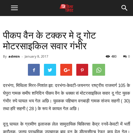
पीकप वैन के टक्कर मे दू गोट
मोटरसाइकिल सवार गंभीर
By
admin
-
January 8, 2017
480
0
दरभंगा, मिथिला मिरर-निशांत झा: दरभंगा-केवटी-जयनगर राष्ट्रीय राजमार्ग 105 के
घेपुरा गामक समीप शनिदिन पीकप वैन के धक्का सं मोटरसाइकिल सवार दू गोट युवक
गंभीर रुपे घायल भय गेल अछि। युवकक पहिचान वनबाड़ी गामक संजय सहनी ( 30)
तथा हरि सहनी ( 28 ) के रूप मे कायल गेल अछि।
दूनू घायल के ग्रामीण इलाजक लेल सामुदायिक चिकित्सा केंद्र रनवें-केवटी में भर्ती
करौलक, जतय प्राथमिक उपचारक बाद दूनू के डीएमसीएच रेफर कय देल गेल।