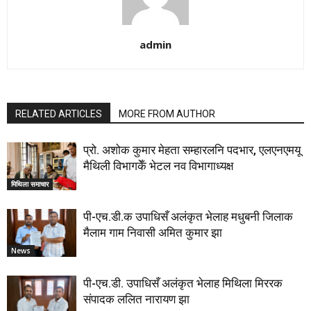
admin
RELATED ARTICLES
MORE FROM AUTHOR
प्रो. अशोक कुमार मेहता सम्हारलनि पदभार, एलएनएमयू
मैथिली विभागकेँ भेटल नव विभागाध्यक्ष
मिथिला समाचार
पी-एच.डी.क उपाधिसँ अलंकृत भेलाह मधुबनी जिलाक
मैलाम गाम निवासी अमित कुमार झा
News
पी-एच.डी. उपाधिसँ अलंकृत भेलाह मिथिला मिररक
संपादक ललित नारायण झा