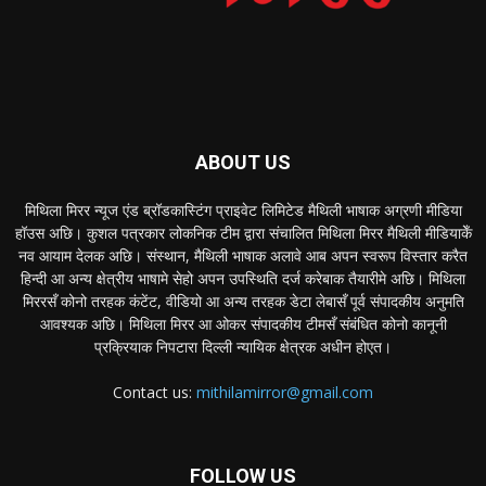
ABOUT US
मिथिला मिरर न्यूज एंड ब्रॉडकास्टिंग प्राइवेट लिमिटेड मैथिली भाषाक अग्रणी मीडिया
हॉउस अछि। कुशल पत्रकार लोकनिक टीम द्वारा संचालित मिथिला मिरर मैथिली मीडियाकेँ
नव आयाम देलक अछि। संस्थान, मैथिली भाषाक अलावे आब अपन स्वरूप विस्तार करैत
हिन्दी आ अन्य क्षेत्रीय भाषामे सेहो अपन उपस्थिति दर्ज करेबाक तैयारीमे अछि। मिथिला
मिररसँ कोनो तरहक कंटेंट, वीडियो आ अन्य तरहक डेटा लेबासँ पूर्व संपादकीय अनुमति
आवश्यक अछि। मिथिला मिरर आ ओकर संपादकीय टीमसँ संबंधित कोनो कानूनी
प्रक्रियाक निपटारा दिल्ली न्यायिक क्षेत्रक अधीन होएत।
Contact us:
mithilamirror@gmail.com
FOLLOW US