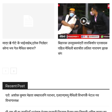
वीडियो
मात्र 8 गोटे कें भाईसाहेब,एतेक निठोहर
बिहारक उपमुख्यमंत्री तारकिशोर प्रसादक
कोना भय गेल मैथिल समाज?
पहिल मैथिली बातचीत ललित नारायण झाक
संग
Recent Post
प्रो. अशोक कुमार मेहता सम्हारलनि पदभार, एलएनएमयू मैथिली विभागकेँ भेटल नव
विभागाध्यक्ष
पी-एच.डी.क उपाधिसँ अलंकृत भेलाह मधुबनी जिलाक मैलाम गाम निवासी अमित कुमार झा