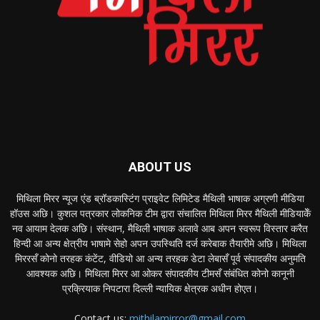
ABOUT US
मिथिला मिरर न्यूज एंड ब्रॉडकास्टिंग प्राइवेट लिमिटेड मैथिली भाषाक अग्रणी मीडिया
हॉउस अछि। कुशल पत्रकार लोकनिक टीम द्वारा संचालित मिथिला मिरर मैथिली मीडियाकेँ
नव आयाम देलक अछि। संस्थान, मैथिली भाषाक अलावे आब अपन स्वरूप विस्तार करैत
हिन्दी आ अन्य क्षेत्रीय भाषामे सेहो अपन उपस्थिति दर्ज करेबाक तैयारीमे अछि। मिथिला
मिररसँ कोनो तरहक कंटेंट, वीडियो आ अन्य तरहक डेटा लेबासँ पूर्व संपादकीय अनुमति
आवश्यक अछि। मिथिला मिरर आ ओकर संपादकीय टीमसँ संबंधित कोनो कानूनी
प्रक्रियाक निपटारा दिल्ली न्यायिक क्षेत्रक अधीन होएत।
Contact us:
mithilamirror@gmail.com