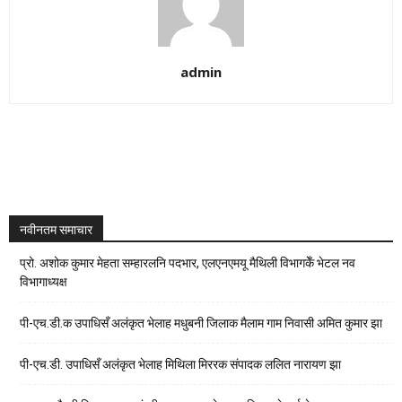
admin
नवीनतम समाचार
प्रो. अशोक कुमार मेहता सम्हारलनि पदभार, एलएनएमयू मैथिली विभागकेँ भेटल नव
विभागाध्यक्ष
पी-एच.डी.क उपाधिसँ अलंकृत भेलाह मधुबनी जिलाक मैलाम गाम निवासी अमित कुमार झा
पी-एच.डी. उपाधिसँ अलंकृत भेलाह मिथिला मिररक संपादक ललित नारायण झा