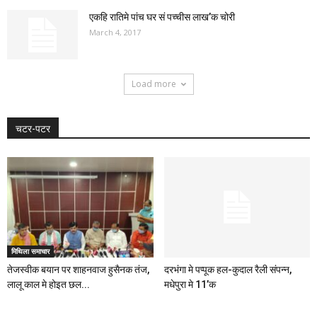
एकहि रातिमे पांच घर सं पच्चीस लाख’क चोरी
March 4, 2017
Load more
चटर-पटर
मिथिला समाचार
तेजस्वीक बयान पर शाहनवाज हुसैनक तंज,
दरभंगा मे पप्पूक हल-कुदाल रैली संपन्न,
लालू काल मे होइत छल...
मधेपुरा मे 11’क