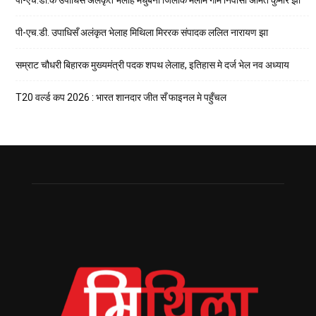
पी-एच.डी. उपाधिसँ अलंकृत भेलाह मिथिला मिररक संपादक ललित नारायण झा
सम्राट चौधरी बिहारक मुख्यमंत्री पदक शपथ लेलाह, इतिहास मे दर्ज भेल नव अध्याय
T20 वर्ल्ड कप 2026 : भारत शानदार जीत सँ फाइनल मे पहुँचल