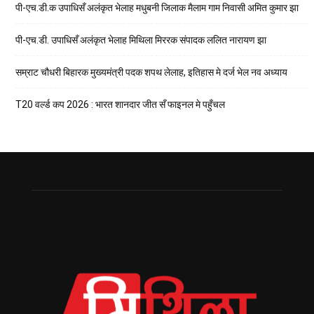
पी-एच.डी.क उपाधिसँ अलंकृत भेलाह मधुबनी जिलाक मैलाम गाम निवासी अमित कुमार झा
पी-एच.डी. उपाधिसँ अलंकृत भेलाह मिथिला मिररक संपादक ललित नारायण झा
सम्राट चौधरी बिहारक मुख्यमंत्री पदक शपथ लेलाह, इतिहास मे दर्ज भेल नव अध्याय
T20 वर्ल्ड कप 2026 : भारत शानदार जीत सँ फाइनल मे पहुँचल