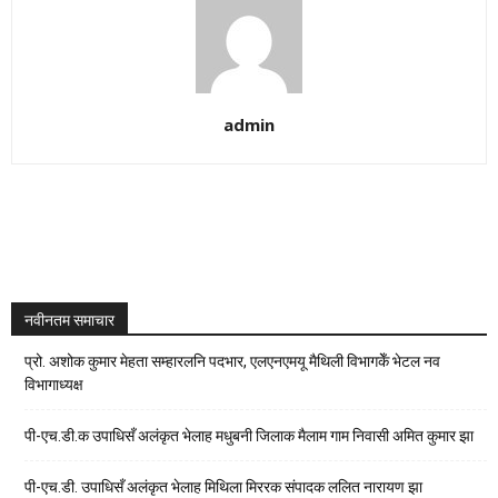
admin
नवीनतम समाचार
प्रो. अशोक कुमार मेहता सम्हारलनि पदभार, एलएनएमयू मैथिली विभागकेँ भेटल नव
विभागाध्यक्ष
पी-एच.डी.क उपाधिसँ अलंकृत भेलाह मधुबनी जिलाक मैलाम गाम निवासी अमित कुमार झा
पी-एच.डी. उपाधिसँ अलंकृत भेलाह मिथिला मिररक संपादक ललित नारायण झा