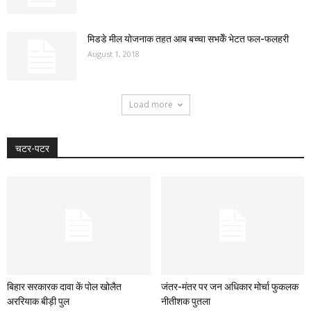
मिडडे मील योजनाक तहत आब बच्चा सभकेँ भेटत फल-फलहरी
August 1, 2018
Load more
चटर-पटर
बिहार सरकारक दावा कें पोल खोलैत
जंतर-मंतर पर जन अधिकार मोर्चा फुकलक
अररियाक बीड़ी पुल
नीतीशक पुतला