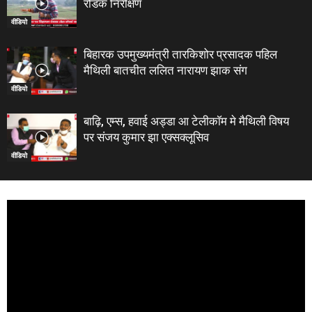
रोडक निरीक्षण
वीडियो
बिहारक उपमुख्यमंत्री तारकिशोर प्रसादक पहिल
मैथिली बातचीत ललित नारायण झाक संग
वीडियो
बाढ़ि, एम्स, हवाई अड्डा आ टेलीकाॅम मे मैथिली विषय
पर संजय कुमार झा एक्सक्लूसिव
वीडियो