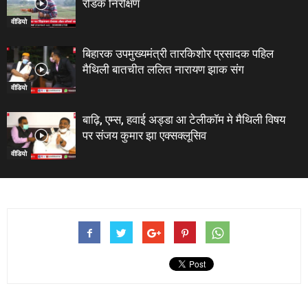
रोडक निरीक्षण
वीडियो
बिहारक उपमुख्यमंत्री तारकिशोर प्रसादक पहिल
मैथिली बातचीत ललित नारायण झाक संग
वीडियो
बाढ़ि, एम्स, हवाई अड्डा आ टेलीकाॅम मे मैथिली विषय
पर संजय कुमार झा एक्सक्लूसिव
वीडियो