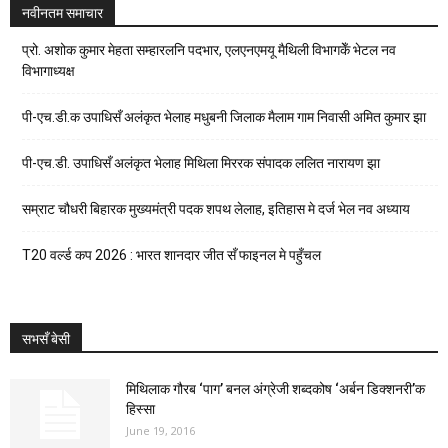
नवीनतम समाचार
प्रो. अशोक कुमार मेहता सम्हारलनि पदभार, एलएनएमयू मैथिली विभागकेँ भेटल नव
विभागाध्यक्ष
पी-एच.डी.क उपाधिसँ अलंकृत भेलाह मधुबनी जिलाक मैलाम गाम निवासी अमित कुमार झा
पी-एच.डी. उपाधिसँ अलंकृत भेलाह मिथिला मिररक संपादक ललित नारायण झा
सम्राट चौधरी बिहारक मुख्यमंत्री पदक शपथ लेलाह, इतिहास मे दर्ज भेल नव अध्याय
T20 वर्ल्ड कप 2026 : भारत शानदार जीत सँ फाइनल मे पहुँचल
सभसँ बेसी
मिथिलाक गौरब ‘पाग’ बनल अंग्रेजी शब्दकोष ‘अर्बन डिक्शनरी’क
हिस्सा
June 19, 2016