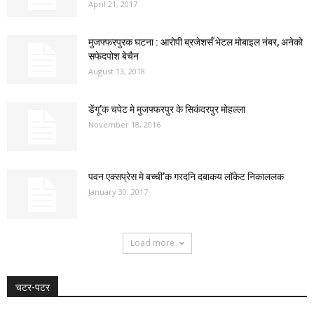
April 21, 2017
मुजफ्फरपुरक घटना : आरोपी ब्रजेशसँ भेटल मोबाइल नंबर, अनेको
सफेदपोश बेचैन
August 13, 2018
डेंगू’क चपेट मे मुजफ्फरपुर के सिकंदरपुर मोहल्ला
November 18, 2016
पवन एक्सप्रेस मे बच्ची’क गरदनि दबाकय लॉकेट निकाललक
January 30, 2017
Load more
चटर-पटर