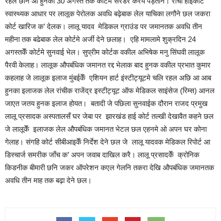
रहल छनि आ हुनका 30 अगस्त तक कोर्टमे सरेंडर करय पड़तनि। रांची हाईकोर्ट
स्वास्थ्यक आधार पर लालूक पेरोलक अवधि बढ़ेबाक लेल याचिका लगौने छल जकरा
कोर्ट खारिज क’ देलक। लालू यादव मेडिकल ग्राउंड पर जमानतक अवधि तीन
महीना तक बढेबाक लेल कोर्टमे अर्जी देने छलाह। एहि मामलामे शुक्रदिन 24
अगस्तकेँ कोर्टमे सुनवाई भेल। सुप्रीम कोर्टक वकील अभिषेक मनु सिंघवी लालूक
पैरवी केलाह। लालूक औपबंधिक जमानत रद्द भेलाक बाद हुनक वकील प्रभात कुमार
कहलाह जे लालूक इलाज मुंबईकेँ एशियन हार्ट इंस्टीट्यूटमे चलि रहल अछि आ आब
हुनका इलाजक लेल रांचीक राजेंद्र इस्टीट्यूट ऑफ मेडिकल साइंसेज (रिम्स) आनल
जाएत जतय हुनक इलाज होयत। बतादी जे पछिला सुनवाईक दौरान राजद प्रमुख
लालू प्रसादक अस्पतालसँ घर जेबा पर झारखंड हाई कोर्ट तल्खी देखावैत कहने छल
जे लालूकेँ इलाजक लेल औपबंधिक जमानत भेटल छल एहनमे ओ अपन घर कोना
गेलाह। संगहि कोर्ट सीबीआइकेँ निर्देश देने छल जे लालू यादवक मेडिकल रिपोर्ट आ
डिस्चार्ज समरीक जाँच क’ अपन जवाब दाखिल करै। लालू प्रसादकेँ क्रोनिक
किडनीक बीमारी छनि जकर ऑपरेशन कएल गेलनि तकरा देखि औपबंधिक जमानतक
अवधि तीन माह तक बढ़ा देने छल।