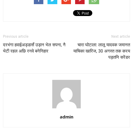
Previous article
Next article
दरभंगा हवाईअड्डासँ उड़ान भेल सपना, नै
चारा घोटाला: लालू यादवक जमानत
भेटी रहल अछि रनवे बनेनिहार
याचिका खारिज, 30 अगस्त तक करय
पड़तनि सरेंडर
admin