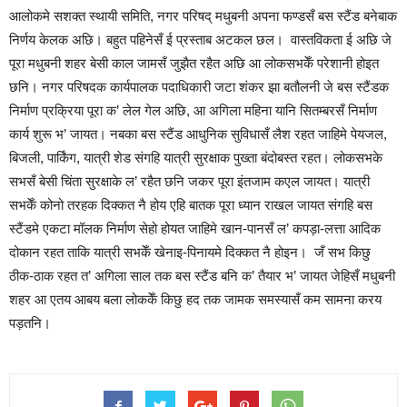
आलोकमे सशक्त स्थायी समिति, नगर परिषद् मधुबनी अपना फण्डसँ बस स्टैंड बनेबाक
निर्णय केलक अछि। बहुत पहिनेसँ ई प्रस्ताब अटकल छल। वास्तविकता ई अछि जे
पूरा मधुबनी शहर बेसी काल जामसँ जुझैत रहैत अछि आ लोकसभकेँ परेशानी होइत
छनि। नगर परिषदक कार्यपालक पदाधिकारी जटा शंकर झा बतौलनी जे बस स्टैंडक
निर्माण प्रक्रिया पूरा क’ लेल गेल अछि, आ अगिला महिना यानि सितम्बरसँ निर्माण
कार्य शुरू भ’ जायत। नबका बस स्टैंड आधुनिक सुविधासँ लैश रहत जाहिमे पेयजल,
बिजली, पार्किंग, यात्री शेड संगहि यात्री सुरक्षाक पुख्ता बंदोबस्त रहत। लोकसभके
सभसँ बेसी चिंता सुरक्षाके ल’ रहैत छनि जकर पूरा इंतजाम कएल जायत। यात्री
सभकेँ कोनो तरहक दिक्कत नै होय एहि बातक पूरा ध्यान राखल जायत संगहि बस
स्टैंडमे एकटा मॉलक निर्माण सेहो होयत जाहिमे खान-पानसँ ल’ कपड़ा-लत्ता आदिक
दोकान रहत ताकि यात्री सभकेँ खेनाइ-पिनायमे दिक्कत नै होइन। जँ सभ किछु
ठीक-ठाक रहत त’ अगिला साल तक बस स्टैंड बनि क’ तैयार भ’ जायत जेहिसँ मधुबनी
शहर आ एतय आबय बला लोककेँ किछु हद तक जामक समस्यासँ कम सामना करय
पड़तनि।