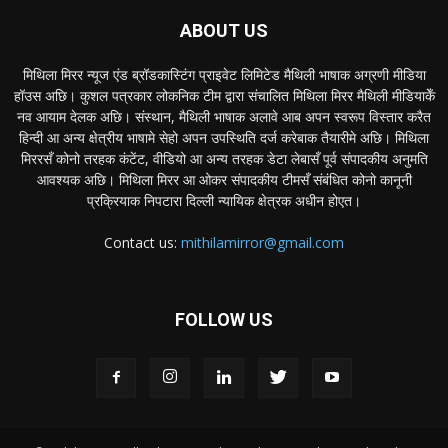
ABOUT US
मिथिला मिरर न्यूज एंड ब्रॉडकास्टिंग प्राइवेट लिमिटेड मैथिली भाषाक अग्रणी मीडिया
हॉउस अछि। कुशल पत्रकार लोकनिक टीम द्वारा संचालित मिथिला मिरर मैथिली मीडियाकेँ
नव आयाम देलक अछि। संस्थान, मैथिली भाषाक अलावे आब अपन स्वरूप विस्तार करैत
हिन्दी आ अन्य क्षेत्रीय भाषामे सेहो अपन उपस्थिति दर्ज करेबाक तैयारीमे अछि। मिथिला
मिररसँ कोनो तरहक कंटेंट, वीडियो आ अन्य तरहक डेटा लेबासँ पूर्व संपादकीय अनुमति
आवश्यक अछि। मिथिला मिरर आ ओकर संपादकीय टीमसँ संबंधित कोनो कानूनी
प्रक्रियाक निपटारा दिल्ली न्यायिक क्षेत्रक अधीन होएत।
Contact us:
mithilamirror@gmail.com
FOLLOW US