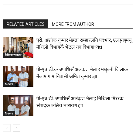
RELATED ARTICLES
MORE FROM AUTHOR
प्रो. अशोक कुमार मेहता सम्हारलनि पदभार, एलएनएमयू
मैथिली विभागकेँ भेटल नव विभागाध्यक्ष
मिथिला समाचार
पी-एच.डी.क उपाधिसँ अलंकृत भेलाह मधुबनी जिलाक
मैलाम गाम निवासी अमित कुमार झा
News
पी-एच.डी. उपाधिसँ अलंकृत भेलाह मिथिला मिररक
संपादक ललित नारायण झा
News