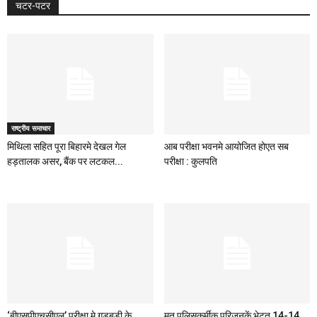
चटर-पटर
राष्ट्रीय समाचार
मिथिला सहित पूरा बिहारमे देखल गेल
आब परीक्षा भवनमे आयोजित होएत सब
हड़तालक असर, बैंक पर लटकल...
परीक्षा : कुलपति
‘बीएसपीएचसीएल’ परीक्षा मे गड़बड़ी के
मृत पुलिसकर्मीक परिजनकें भेटत 14-14