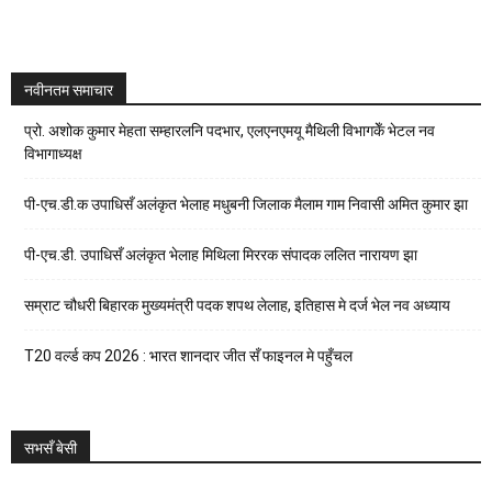
नवीनतम समाचार
प्रो. अशोक कुमार मेहता सम्हारलनि पदभार, एलएनएमयू मैथिली विभागकेँ भेटल नव
विभागाध्यक्ष
पी-एच.डी.क उपाधिसँ अलंकृत भेलाह मधुबनी जिलाक मैलाम गाम निवासी अमित कुमार झा
पी-एच.डी. उपाधिसँ अलंकृत भेलाह मिथिला मिररक संपादक ललित नारायण झा
सम्राट चौधरी बिहारक मुख्यमंत्री पदक शपथ लेलाह, इतिहास मे दर्ज भेल नव अध्याय
T20 वर्ल्ड कप 2026 : भारत शानदार जीत सँ फाइनल मे पहुँचल
सभसँ बेसी