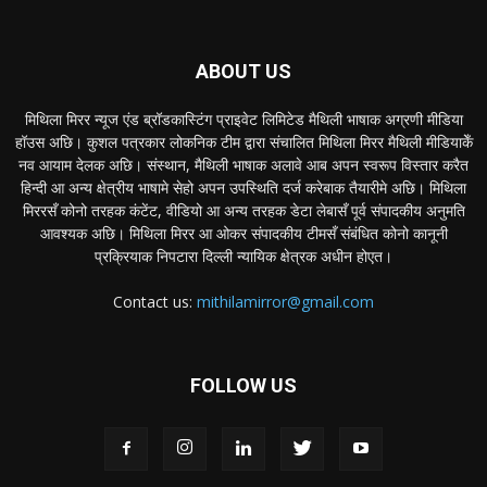
ABOUT US
मिथिला मिरर न्यूज एंड ब्रॉडकास्टिंग प्राइवेट लिमिटेड मैथिली भाषाक अग्रणी मीडिया
हॉउस अछि। कुशल पत्रकार लोकनिक टीम द्वारा संचालित मिथिला मिरर मैथिली मीडियाकेँ
नव आयाम देलक अछि। संस्थान, मैथिली भाषाक अलावे आब अपन स्वरूप विस्तार करैत
हिन्दी आ अन्य क्षेत्रीय भाषामे सेहो अपन उपस्थिति दर्ज करेबाक तैयारीमे अछि। मिथिला
मिररसँ कोनो तरहक कंटेंट, वीडियो आ अन्य तरहक डेटा लेबासँ पूर्व संपादकीय अनुमति
आवश्यक अछि। मिथिला मिरर आ ओकर संपादकीय टीमसँ संबंधित कोनो कानूनी
प्रक्रियाक निपटारा दिल्ली न्यायिक क्षेत्रक अधीन होएत।
Contact us:
mithilamirror@gmail.com
FOLLOW US