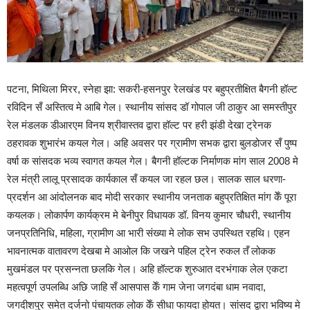
पटना, मिथिला मिरर, स्नेहा झा: सकरी-हसनपुर रेलखंड पर बहुप्रतीक्षित बैगनी हॉल्ट
रविदिन सँ अस्तित्व मे आबि गेल। स्थानीय सांसद डॉ गोपाल जी ठाकुर आ समस्तीपुर
रेल मंडलक डीआरएम विनय श्रीवास्तव द्वारा हॉल्ट पर हरी झंडी देखा ट्रेनक
ठहरावक शुभारंभ कयल गेल। अहि अवसर पर ग्रामीण सभक द्वारा बुलडोजर सँ पुष्प
वर्षा क सांसदक भव्य स्वागत कयल गेल। बैगनी हॉल्टक निर्माणक मांग साल 2008 मे
रेल मंत्री लालू प्रसादक कार्यकाल सँ कयल जा रहल छल। सालक साल धरणा-
प्रदर्शन आ आंदोलनक बाद मोदी सरकार स्थानीय जनताक बहुप्रतिक्षित मांग केँ पूरा
कयलक। लोकार्पण कार्यक्रम मे बेनीपुर विधायक डॉ. विनय कुमार चौधरी, स्थानीय
जनप्रतिनिधि, महिला, ग्रामीण आ भारी संख्या मे लोक सभ उपस्थित रहथि। एहन
भावनात्मक वातावरण देखबा मे आओल कि जखने पहिल ट्रेन रुकल तँ लोकक
मुखमंडल पर प्रसन्नता छलकि गेल। अहि हॉल्टक शुरुआत दरभंगाक लेल एकटा
महत्वपूर्ण उपलब्धि अछि जाहि सँ आसपास केँ गाम जेना जगदंबा धाम नवादा,
जगदीशपुर समेत दर्जनो पंचायतक लोक केँ सीधा फायदा होयत। सांसद द्वारा भविष्य मे