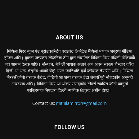
ABOUT US
मिथिला मिरर न्यूज एंड ब्रॉडकास्टिंग प्राइवेट लिमिटेड मैथिली भाषाक अग्रणी मीडिया
हॉउस अछि। कुशल पत्रकार लोकनिक टीम द्वारा संचालित मिथिला मिरर मैथिली मीडियाकेँ
नव आयाम देलक अछि। संस्थान, मैथिली भाषाक अलावे आब अपन स्वरूप विस्तार करैत
हिन्दी आ अन्य क्षेत्रीय भाषामे सेहो अपन उपस्थिति दर्ज करेबाक तैयारीमे अछि। मिथिला
मिररसँ कोनो तरहक कंटेंट, वीडियो आ अन्य तरहक डेटा लेबासँ पूर्व संपादकीय अनुमति
आवश्यक अछि। मिथिला मिरर आ ओकर संपादकीय टीमसँ संबंधित कोनो कानूनी
प्रक्रियाक निपटारा दिल्ली न्यायिक क्षेत्रक अधीन होएत।
Contact us:
mithilamirror@gmail.com
FOLLOW US