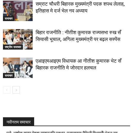
सम्राट चौधरी बिहारक मुख्यमंत्री पदक शपथ लेलाह,
इतिहास मे दर्ज भेल नव अध्याय
समाचार
बिहार राजनीति : नीतीश कुमारक राज्यसभा रुख सँ
सियासी भूचाल, अगिला मुख्यमंत्री पर बढ़ल सस्पेंस
राष्ट्रीय समाचार
एआइएमआइएम विधायक आ नीतीश कुमारक भेट सँ
बिहारक राजनीति मे जोरदार हलचल
समाचार
नवीनतम समाचार
प्रो. अशोक कुमार मेहता सम्हारलनि पदभार, एलएनएमयू मैथिली विभागकेँ भेटल नव