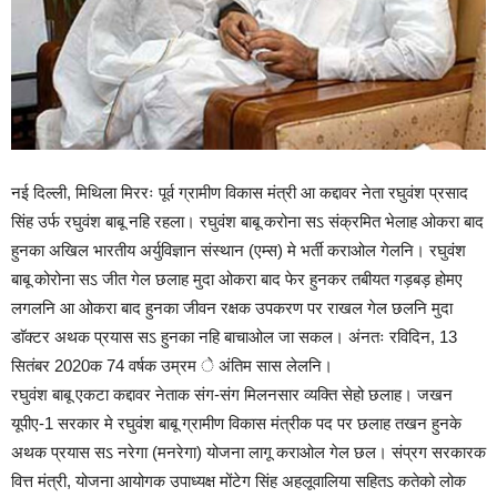
नई दिल्ली, मिथिला मिररः पूर्व ग्रामीण विकास मंत्री आ कद्दावर नेता रघुवंश प्रसाद
सिंह उर्फ रघुवंश बाबू नहि रहला। रघुवंश बाबू करोना सऽ संक्रमित भेलाह ओकरा बाद
हुनका अखिल भारतीय अर्युविज्ञान संस्थान (एम्स) मे भर्ती कराओल गेलनि। रघुवंश
बाबू कोरोना सऽ जीत गेल छलाह मुदा ओकरा बाद फेर हुनकर तबीयत गड़बड़ होमए
लगलनि आ ओकरा बाद हुनका जीवन रक्षक उपकरण पर राखल गेल छलनि मुदा
डाॅक्टर अथक प्रयास सऽ हुनका नहि बाचाओल जा सकल। अंनतः रविदिन, 13
सितंबर 2020क 74 वर्षक उम्रम े अंतिम सास लेलनि।
रघुवंश बाबू एकटा कद्दावर नेताक संग-संग मिलनसार व्यक्ति सेहो छलाह। जखन
यूपीए-1 सरकार मे रघुवंश बाबू ग्रामीण विकास मंत्रीक पद पर छलाह तखन हुनके
अथक प्रयास सऽ नरेगा (मनरेगा) योजना लागू कराओल गेल छल। संप्रग सरकारक
वित्त मंत्री, योजना आयोगक उपाध्यक्ष मोंटेग सिंह अहलूवालिया सहितऽ कतेको लोक