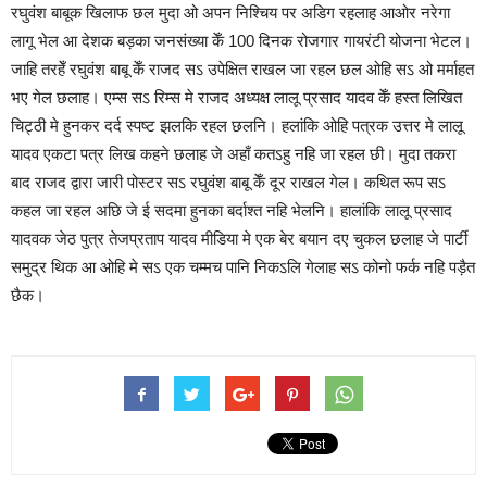
रघुवंश बाबूक खिलाफ छल मुदा ओ अपन निश्चिय पर अडिग रहलाह आओर नरेगा
लागू भेल आ देशक बड़का जनसंख्या केँ 100 दिनक रोजगार गायरंटी योजना भेटल।
जाहि तरहेँ रघुवंश बाबू केँ राजद सऽ उपेक्षित राखल जा रहल छल ओहि सऽ ओ मर्माहत
भए गेल छलाह। एम्स सऽ रिम्स मे राजद अध्यक्ष लालू प्रसाद यादव केँ हस्त लिखित
चिट्ठी मे हुनकर दर्द स्पष्ट झलकि रहल छलनि। हलांकि ओहि पत्रक उत्तर मे लालू
यादव एकटा पत्र लिख कहने छलाह जे अहाँ कतऽहु नहि जा रहल छी। मुदा तकरा
बाद राजद द्वारा जारी पोस्टर सऽ रघुवंश बाबू केँ दूर राखल गेल। कथित रूप सऽ
कहल जा रहल अछि जे ई सदमा हुनका बर्दाश्त नहि भेलनि। हालांकि लालू प्रसाद
यादवक जेठ पुत्र तेजप्रताप यादव मीडिया मे एक बेर बयान दए चुकल छलाह जे पार्टी
समुद्र थिक आ ओहि मे सऽ एक चम्मच पानि निकऽलि गेलाह सऽ कोनो फर्क नहि पड़ैत
छैक।