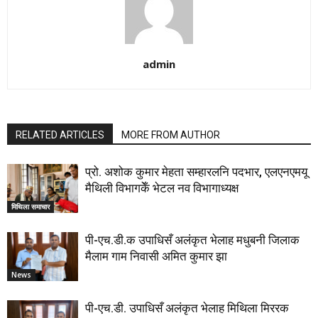
admin
RELATED ARTICLES
MORE FROM AUTHOR
प्रो. अशोक कुमार मेहता सम्हारलनि पदभार, एलएनएमयू
मैथिली विभागकेँ भेटल नव विभागाध्यक्ष
मिथिला समाचार
पी-एच.डी.क उपाधिसँ अलंकृत भेलाह मधुबनी जिलाक
मैलाम गाम निवासी अमित कुमार झा
News
पी-एच.डी. उपाधिसँ अलंकृत भेलाह मिथिला मिररक