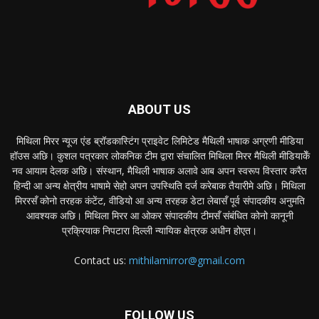
ABOUT US
मिथिला मिरर न्यूज एंड ब्रॉडकास्टिंग प्राइवेट लिमिटेड मैथिली भाषाक अग्रणी मीडिया
हॉउस अछि। कुशल पत्रकार लोकनिक टीम द्वारा संचालित मिथिला मिरर मैथिली मीडियाकेँ
नव आयाम देलक अछि। संस्थान, मैथिली भाषाक अलावे आब अपन स्वरूप विस्तार करैत
हिन्दी आ अन्य क्षेत्रीय भाषामे सेहो अपन उपस्थिति दर्ज करेबाक तैयारीमे अछि। मिथिला
मिररसँ कोनो तरहक कंटेंट, वीडियो आ अन्य तरहक डेटा लेबासँ पूर्व संपादकीय अनुमति
आवश्यक अछि। मिथिला मिरर आ ओकर संपादकीय टीमसँ संबंधित कोनो कानूनी
प्रक्रियाक निपटारा दिल्ली न्यायिक क्षेत्रक अधीन होएत।
Contact us:
mithilamirror@gmail.com
FOLLOW US