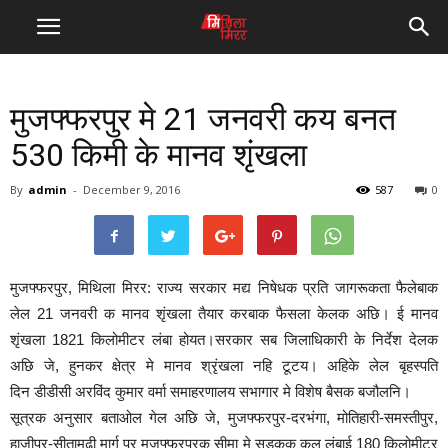
मुजफ्फरपुर मे 21 जनवरी कय बनत
530 किमी के मानव शृंखला
By
admin
-
December 9, 2016
587
0
मुजफ्फरपुर, मिथिला मिरर: राज्य सरकार मद्य निषेधक प्रति जागरूकता फैलेबाक
लेल 21 जनवरी क मानव शृंखला तैयार करबाक फैसला केलक अछि। ई मानव
शृंखला 1821 किलोमीटर लंबा होयत।सरकार सब जिलाधिकारी के निर्देश देलक
अछि जे, हुनकर क्षेत्र मे मानव श्रृंखला नहि टूटय। अहिके लेल बृहस्पति
दिन डीडीसी अरविंद कुमार वर्मा समाहरणालय सभागार मे विशेष बैसक बजौलनि।
सूत्रक अनुसार बताओल गेल अछि जे, मुजफ्फरपुर-दरभंगा, मोतिहारी-समस्तीपुर,
हाजीपुर-सीतामढ़ी मार्ग पर मुजफ्फरपुरक सीमा मे सड़कक कुल लंबाई 180 किलोमीटर