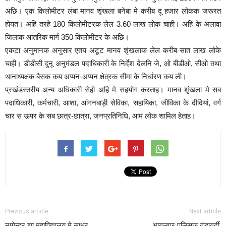
अछि। एक किलोमीटर लंबा मानव शृंखला बनेबा मे करीब दू हजार लोकक जरूरत
होयत। अहि तरहे 180 किलोमीटरक लेल 3.60 लाख लोक चाही। अहि के अलावा
जिलाक आंतरिक मार्ग 350 किलोमीटर के अछि।
एकटा अनुमानक अनुसार एतय अटूट मानव शृंखलाक लेल करीब सात लाख लोके
चाही। डीडीसी दुनू अनुमंडल पदाधिकारी के निर्देश देलनि जे, ओ बीडीओ, सीओ तथा
थानाध्यक्षक बैसक कय अप्पन-अप्पन क्षेत्रक सीमा के निर्धारण कय ली।
प्रखंडस्तरीय अन्य अधिकारी सेहो अहि मे सहयोग करताह। मानव शृंखला मे सब
पदाधिकारी, कर्मचारी, आशा, आंगनबाड़ी सेविका, सहायिका, जीविका के दीदियां, वर्ग
चार स ऊपर के सब छात्र-छात्रा, जनप्रतिनिधि, आम लोक शामिल हेताह।
Previous article
Next article
नागेन्द्र झा महाविद्यालय मे साक्षर
भागलपुर पुलिसक गुंडागर्दी,