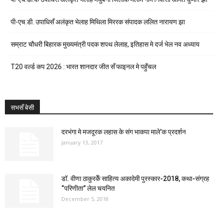
पी-एच.डी. उपाधिसँ अलंकृत भेलाह मिथिला मिररक संपादक ललित नारायण झा
सम्राट चौधरी बिहारक मुख्यमंत्री पदक शपथ लेलाह, इतिहास मे दर्ज भेल नव अध्याय
T20 वर्ल्ड कप 2026 : भारत शानदार जीत सँ फाइनल मे पहुँचल
सभसँ बेसी
दरभंगा मे मजदूरक लहास के संग भाकपा माले’क प्रदर्शन
January 13, 2017
डॉ. वीणा ठाकुरकेँ साहित्य अकादेमी पुरस्कार-2018, कथा-संग्रह
“परिणीता” लेल चयनित
December 5, 2018