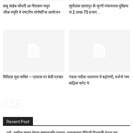
बाबू साहेब चौधरी आ गीतकार मधुप
सुपौलक छातापुर कें चुन्नी पंचायतक मुखिया
जीक स्मृति मे राष्ट्रीय संगोष्ठी’क आयोजन
सं 2 लाख 75 हजार...
मिथिला युवा शक्ति – प्रवास पर बेसी प्रखर
गंडक नदीक जलस्तर में बढ़ोत्तरी, दर्जनो गाम
बाढ़िक चपेट मे
Recent Post
प्रो. अशोक कुमार मेहता सम्हारलनि पदभार, एलएनएमयू मैथिली विभागकेँ भेटल नव