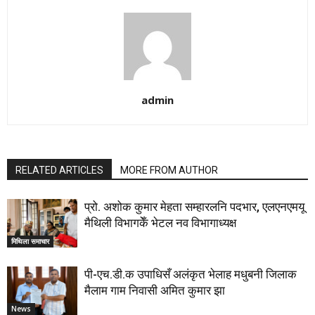
admin
RELATED ARTICLES
MORE FROM AUTHOR
प्रो. अशोक कुमार मेहता सम्हारलनि पदभार, एलएनएमयू
मैथिली विभागकेँ भेटल नव विभागाध्यक्ष
मिथिला समाचार
पी-एच.डी.क उपाधिसँ अलंकृत भेलाह मधुबनी जिलाक
मैलाम गाम निवासी अमित कुमार झा
News