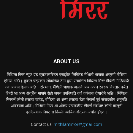
ABOUT US
मिथिला मिरर न्यूज एंड ब्रॉडकास्टिंग प्राइवेट लिमिटेड मैथिली भाषाक अग्रणी मीडिया
हॉउस अछि। कुशल पत्रकार लोकनिक टीम द्वारा संचालित मिथिला मिरर मैथिली मीडियाकेँ
नव आयाम देलक अछि। संस्थान, मैथिली भाषाक अलावे आब अपन स्वरूप विस्तार करैत
हिन्दी आ अन्य क्षेत्रीय भाषामे सेहो अपन उपस्थिति दर्ज करेबाक तैयारीमे अछि। मिथिला
मिररसँ कोनो तरहक कंटेंट, वीडियो आ अन्य तरहक डेटा लेबासँ पूर्व संपादकीय अनुमति
आवश्यक अछि। मिथिला मिरर आ ओकर संपादकीय टीमसँ संबंधित कोनो कानूनी
प्रक्रियाक निपटारा दिल्ली न्यायिक क्षेत्रक अधीन होएत।
Contact us:
mithilamirror@gmail.com