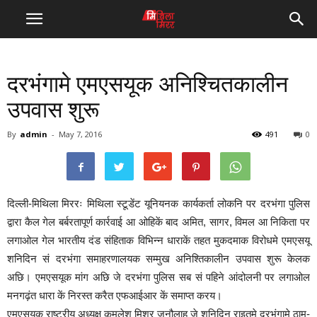
दरभंगामे एमएसयूक अनिश्चितकालीन
उपवास शुरू
By
admin
-
May 7, 2016
491
0
दिल्ली-मिथिला मिररः मिथिला स्टूडेंट यूनियनक कार्यकर्ता लोकनि पर दरभंगा पुलिस
द्वारा कैल गेल बर्बरतापूर्ण कार्रवाई आ ओहिकें बाद अमित, सागर, विमल आ निकिता पर
लगाओल गेल भारतीय दंड संहिताक विभिन्न धाराकें तहत मुकदमाक विरोधमे एमएसयू
शनिदिन सं दरभंगा समाहरणालयक सम्मुख अनिश्तिकालीन उपवास शुरू केलक
अछि। एमएसयूक मांग अछि जे दरभंगा पुलिस सब सं पहिने आंदोलनी पर लगाओल
मनगढ़ंत धारा कें निरस्त करैत एफआईआर कें समाप्त करय।
एमएसयूक राष्ट्रीय अध्यक्ष कमलेश मिश्र जनौलाह जे शनिदिन राइतमे दरभंगामे ठाम-