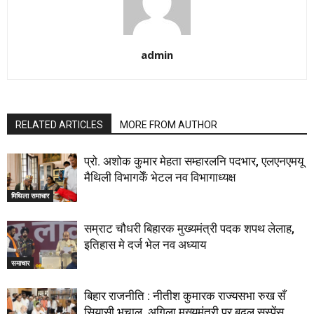
admin
RELATED ARTICLES
MORE FROM AUTHOR
प्रो. अशोक कुमार मेहता सम्हारलनि पदभार, एलएनएमयू
मैथिली विभागकेँ भेटल नव विभागाध्यक्ष
मिथिला समाचार
सम्राट चौधरी बिहारक मुख्यमंत्री पदक शपथ लेलाह,
इतिहास मे दर्ज भेल नव अध्याय
समाचार
बिहार राजनीति : नीतीश कुमारक राज्यसभा रुख सँ
सियासी भूचाल, अगिला मुख्यमंत्री पर बढ़ल सस्पेंस