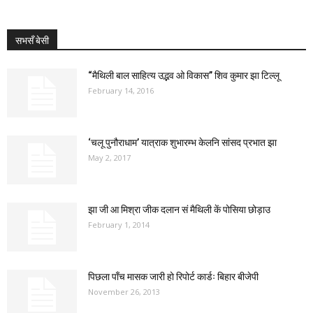
सभसँ बेसी
“मैथिली बाल साहित्य उद्भव ओ विकास” शिव कुमार झा टिल्लू
February 14, 2016
‘चलू पुनौराधाम’ यात्राक शुभारम्भ केलनि सांसद प्रभात झा
May 2, 2017
झा जी आ मिश्रा जीक दलान सं मैथिली कें पोसिया छोड़ाउ
February 1, 2014
पिछला पाँच मासक जारी हो रिपोर्ट कार्डः बिहार बीजेपी
November 26, 2013