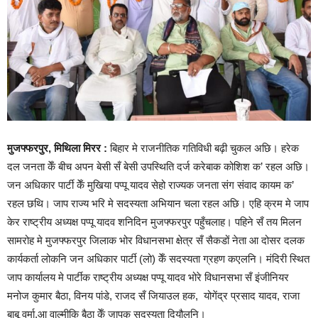
मुजफ्फरपुर, मिथिला मिरर :
बिहार मे राजनीतिक गतिविधी बढ़ी चुकल अछि। हरेक
दल जनता केँ बीच अपन बेसी सँ बेसी उपस्थिति दर्ज करेबाक कोशिश क’ रहल अछि।
जन अधिकार पार्टी केँ मुखिया पप्पू यादव सेहो राज्यक जनता संग संवाद कायम क’
रहल छथि। जाप राज्य भरि मे सदस्यता अभियान चला रहल अछि। एहि क्रम मे जाप
केर राष्ट्रीय अध्यक्ष पप्पू यादव शनिदिन मुजफ्फरपुर पहुँचलाह। पहिने सँ तय मिलन
सामरोह मे मुजफ्फरपुर जिलाक भोर विधानसभा क्षेत्र सँ सैकडों नेता आ दोसर दलक
कार्यकर्ता लोकनि जन अधिकार पार्टी (लो) केँ सदस्यता ग्रहण कएलनि। मंदिरी स्थित
जाप कार्यालय मे पार्टीक राष्ट्रीय अध्यक्ष पप्पू यादव भोरे विधानसभा सँ इंजीनियर
मनोज कुमार बैठा, विनय पांडे, राजद सँ जियाउल हक, योगेंद्र प्रसाद यादव, राजा
बाबू वर्मा,आ वाल्मीकि बैठा केँ जापक सदस्यता दियौलनि।