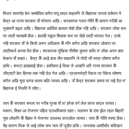
मिलन समारोह केर सम्बोधित करैत पप्पू यादव कहलनि जे बिहारक जनता वर्तमान मे
केंद्र आ राज्य सरकार सँ परेशान अछि। सरकारक गलत नीति केँ कारण गरीबी आ
भुखमरी बढ़ल अछि। बिहारक आर्थिक हालात सेहो ठीक नहि अछि। सरकार लोक सभ
पर लाठी चलबाबै छैक। हालहि स्कूल शिक्षक सभ पर सेहो लाठी भांजल गेल। एतबे
नहि सरकार सँ जे कियो अपन अधिकार केँ माँग करैत अछि सरकार ओकरा पर
लाठीचार्ज करबा दैत छैक। सरकारक मुखिया नीतीश कुमार छथि त’ लोक अपन बात
केकरा सँ कहत। केंद्र केँ आड़े हाथ लैत कहलनि जे मोदी जी मात्र घोषणा करैत
छथि। सभटा हवाहवाई छैक। हकीकत ई थिक जे अखनि धरि राज्य सरकार केँ
जीएसटी केर हिस्सा तक नहि देल गेल अछि। प्रधानमंत्री पैकज पर पैकेज घोषणा
करैत अछि मुदा फण्ड कतय चलि जायत अछि। जँ केंद्र सरकार समय पर पाई दैत त’
बिहारक ई स्थिति नै रहैत।
जाप केँ सरकार बनला पर गरीब गुरबा सँ ल’ हरेक वर्ग लेल काज कएल जायत।
मकान, शिक्षा आ रोजगार पहिल प्राथमिकता रहत। पलायन के दंश झेल रहल बिहारी
युवा लोकनि केँ बिहार मे रोजगार उपलब्ध कराओल जायत। जाप केँ नीति स्पष्ठ छैक।
यैह कारण थिक जे आई लोक सभ जाप सँ जुडैत छथि। जनताक आशीर्वाद सदिखन