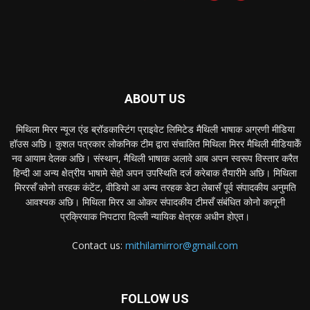
ABOUT US
मिथिला मिरर न्यूज एंड ब्रॉडकास्टिंग प्राइवेट लिमिटेड मैथिली भाषाक अग्रणी मीडिया
हॉउस अछि। कुशल पत्रकार लोकनिक टीम द्वारा संचालित मिथिला मिरर मैथिली मीडियाकेँ
नव आयाम देलक अछि। संस्थान, मैथिली भाषाक अलावे आब अपन स्वरूप विस्तार करैत
हिन्दी आ अन्य क्षेत्रीय भाषामे सेहो अपन उपस्थिति दर्ज करेबाक तैयारीमे अछि। मिथिला
मिररसँ कोनो तरहक कंटेंट, वीडियो आ अन्य तरहक डेटा लेबासँ पूर्व संपादकीय अनुमति
आवश्यक अछि। मिथिला मिरर आ ओकर संपादकीय टीमसँ संबंधित कोनो कानूनी
प्रक्रियाक निपटारा दिल्ली न्यायिक क्षेत्रक अधीन होएत।
Contact us:
mithilamirror@gmail.com
FOLLOW US