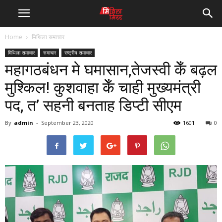
Home
मिथिला समाचार
मिथिला समाचार
समाचार
राष्ट्रीय समाचार
महागठबंधन मे घमासान,तेजस्वी केँ बढ़ल
मुश्किल! कुशवाहा केँ चाही मुख्यमंत्री
पद, त’ सहनी बनताह डिप्टी सीएम
By
admin
-
September 23, 2020
1601
0