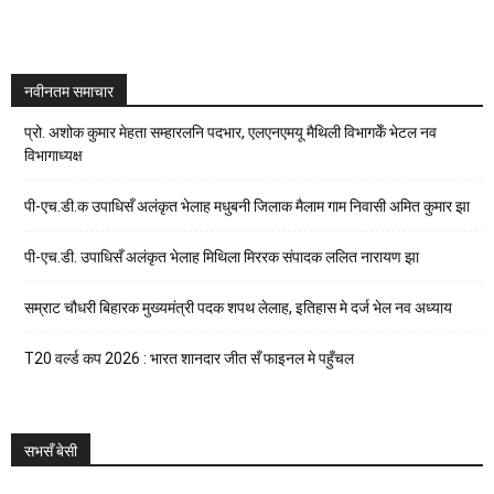
नवीनतम समाचार
प्रो. अशोक कुमार मेहता सम्हारलनि पदभार, एलएनएमयू मैथिली विभागकेँ भेटल नव
विभागाध्यक्ष
पी-एच.डी.क उपाधिसँ अलंकृत भेलाह मधुबनी जिलाक मैलाम गाम निवासी अमित कुमार झा
पी-एच.डी. उपाधिसँ अलंकृत भेलाह मिथिला मिररक संपादक ललित नारायण झा
सम्राट चौधरी बिहारक मुख्यमंत्री पदक शपथ लेलाह, इतिहास मे दर्ज भेल नव अध्याय
T20 वर्ल्ड कप 2026 : भारत शानदार जीत सँ फाइनल मे पहुँचल
सभसँ बेसी