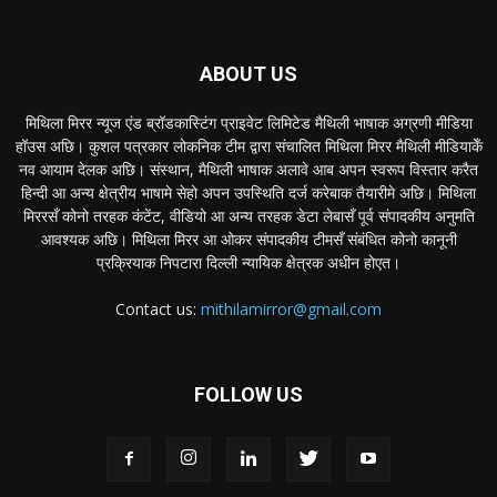
ABOUT US
मिथिला मिरर न्यूज एंड ब्रॉडकास्टिंग प्राइवेट लिमिटेड मैथिली भाषाक अग्रणी मीडिया
हॉउस अछि। कुशल पत्रकार लोकनिक टीम द्वारा संचालित मिथिला मिरर मैथिली मीडियाकेँ
नव आयाम देलक अछि। संस्थान, मैथिली भाषाक अलावे आब अपन स्वरूप विस्तार करैत
हिन्दी आ अन्य क्षेत्रीय भाषामे सेहो अपन उपस्थिति दर्ज करेबाक तैयारीमे अछि। मिथिला
मिररसँ कोनो तरहक कंटेंट, वीडियो आ अन्य तरहक डेटा लेबासँ पूर्व संपादकीय अनुमति
आवश्यक अछि। मिथिला मिरर आ ओकर संपादकीय टीमसँ संबंधित कोनो कानूनी
प्रक्रियाक निपटारा दिल्ली न्यायिक क्षेत्रक अधीन होएत।
Contact us:
mithilamirror@gmail.com
FOLLOW US