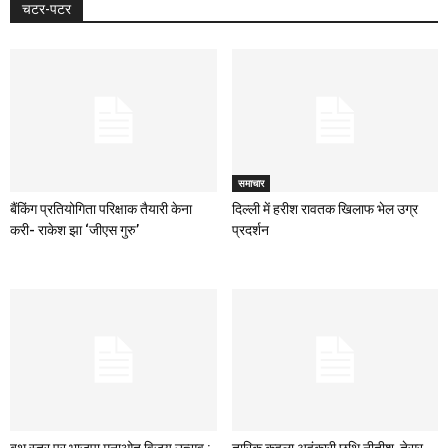
चटर-पटर
समाचार
बैंकिंग प्रतियोगिता परिक्षाक तैयारी केना
दिल्ली में हरीश रावतक खिलाफ भेल उग्र
करी- राकेश झा ‘जीएस गुरु’
प्रदर्शन
बूथ स्तर पर भाजपा मनाओत विजय उत्सव :
तारिक कहला अहंकारी छथि नीतीश, तेसर