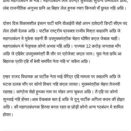
छथि महागठबंधन केँ नहि। महागठबंधन लेल उपेन्द्र कुशवाहा सुयोग्य उम्मीदवार छथि,
लंबा राजनीतिक अनुभव छनि आ बिहार लेल हुनक त्याग किनको सँ छुपल नहि अछि।
दोसर दिस विकासशील इंसान पार्टी यानि वीआईपी सेहो अपन दावेदारी डिप्टी सीएम पद
लेल ठोकी देलक अछि। पार्टीक राष्ट्रीय प्रवक्ता राजीव मिश्रा कहलनि अछि जे
महागठबंधन मे मुकेश सहनी केँ उपमुख्यमंत्रीक चेहरा घोषित कएल जेबाक चाही।
महागठबंधन मे नेतृत्वक कोनो अभाव नहि अछि। राज्यक 12 करोड़ जनताक माँग
अछि जे एहिबेर उपमुख्यमंत्री केँ तौर पर प्रोजेक्ट कएल जाय। युवा नेता छथि आ
बिहारक प्रति एहि सँ बेसी समर्पित नेता नहि भ’ सकैत अछि।
एम्हर राजद विधायक आ पार्टीक नेता भाई वीरेंद्र एहि मामला पर कहलनि अछि जे
घटक दलक माँग पर कोनो विचार नहि कएल जायत। मुख्यमंत्रीक चेहरा तेजस्वी
रहताह। कांग्रेस सेहो हुनका नाम पर मोहर लगा चुकल अछि। तें एहि पर कोनो
सुनवाई नहि होयत।आब देखबाक बात ई अछि जे दुनु पार्टीक अगिला कदम की होइत
अछि। की महागठबंधनक हिस्सा बनल रहत वा छोड़ी कोनो अन्य गठबंधन मे शामिल
होयत।