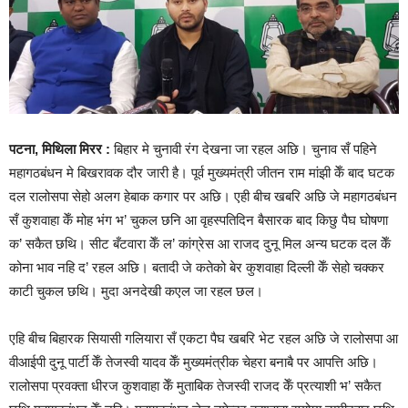
पटना, मिथिला मिरर :
बिहार मे चुनावी रंग देखना जा रहल अछि। चुनाव सँ पहिने
महागठबंधन मे बिखरावक दौर जारी है। पूर्व मुख्यमंत्री जीतन राम मांझी केँ बाद घटक
दल रालोसपा सेहो अलग हेबाक कगार पर अछि। एही बीच खबरि अछि जे महागठबंधन
सँ कुशवाहा केँ मोह भंग भ’ चुकल छनि आ वृहस्पतिदिन बैसारक बाद किछु पैघ घोषणा
क’ सकैत छथि। सीट बँटवारा केँ ल’ कांग्रेस आ राजद दुनू मिल अन्य घटक दल केँ
कोना भाव नहि द’ रहल अछि। बतादी जे कतेको बेर कुशवाहा दिल्ली केँ सेहो चक्कर
काटी चुकल छथि। मुदा अनदेखी कएल जा रहल छल।
एहि बीच बिहारक सियासी गलियारा सँ एकटा पैघ खबरि भेट रहल अछि जे रालोसपा आ
वीआईपी दुनू पार्टी केँ तेजस्वी यादव केँ मुख्यमंत्रीक चेहरा बनाबै पर आपत्ति अछि।
रालोसपा प्रवक्ता धीरज कुशवाहा केँ मुताबिक तेजस्वी राजद केँ प्रत्याशी भ’ सकैत