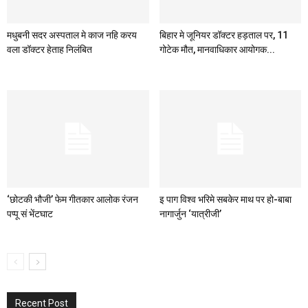
मधुबनी सदर अस्पताल मे काज नहि करय
बिहार मे जूनियर डॉक्टर हड़ताल पर, 11
वला डॉक्टर हेताह निलंबित
गोटेक मौत, मानवाधिकार आयोगक...
‘छोटकी भौजी’ फेम गीतकार आलोक रंजन
इ पाग विश्व भरिमे सबकेर माथ पर हो-बाबा
पप्पू सं भेंटघाट
नागार्जुन ‘यात्रीजी’
Recent Post