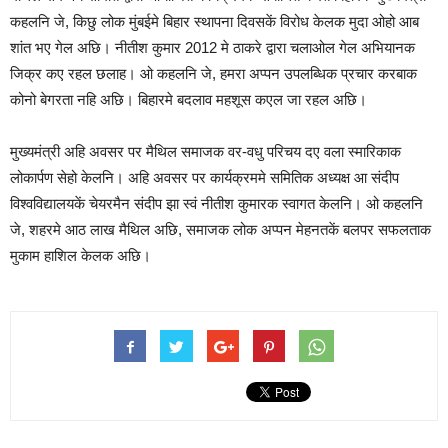
कहलनि जे, किछु लोक मुंबईमे बिहार स्थापना दिवसकें विरोध केलक मुदा ओहो आब
शांत भए गेल अछि। नीतीश कुमार 2012 मे ठाकरे द्वारा चलाओल गेल अभियानक
जिक्र कए रहल छलाह। ओ कहलनि जे, हमरा अप्पन उपलब्धिक प्रचार करबाक
कोनो बेगरता नहि अछि। बिहारमे बदलाव महशूस कएल जा रहल अछि।
मुख्यमंत्री अहि अवसर पर मैथिल समाजक वर-वधु परिचय दए वला स्मारिकाक
लोकार्पण सेहो केलनि। अहि अवसर पर कार्यक्रममे समितिक अध्यक्ष आ संदीप
विश्वविद्यालयकें चेयरमैन संदीप झा स्वं नीतीश कुमारक स्वागत केलनि। ओ कहलनि
जे, शहरमे आठ लाख मैथिल अछि, समाजक लोक अप्पन मेहनतकें बलपर सफलताक
मुकाम हाशिल केलक अछि।