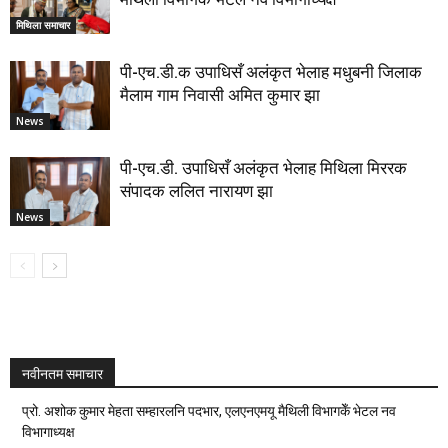
मिथिला समाचार
पी-एच.डी.क उपाधिसँ अलंकृत भेलाह मधुबनी जिलाक
मैलाम गाम निवासी अमित कुमार झा
News
पी-एच.डी. उपाधिसँ अलंकृत भेलाह मिथिला मिररक
संपादक ललित नारायण झा
News
नवीनतम समाचार
प्रो. अशोक कुमार मेहता सम्हारलनि पदभार, एलएनएमयू मैथिली विभागकेँ भेटल नव
विभागाध्यक्ष