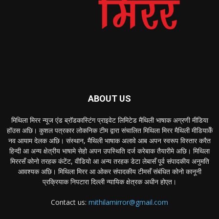
ABOUT US
मिथिला मिरर न्यूज एंड ब्रॉडकास्टिंग प्राइवेट लिमिटेड मैथिली भाषाक अग्रणी मीडिया
हॉउस अछि। कुशल पत्रकार लोकनिक टीम द्वारा संचालित मिथिला मिरर मैथिली मीडियाकेँ
नव आयाम देलक अछि। संस्थान, मैथिली भाषाक अलावे आब अपन स्वरूप विस्तार करैत
हिन्दी आ अन्य क्षेत्रीय भाषामे सेहो अपन उपस्थिति दर्ज करेबाक तैयारीमे अछि। मिथिला
मिररसँ कोनो तरहक कंटेंट, वीडियो आ अन्य तरहक डेटा लेबासँ पूर्व संपादकीय अनुमति
आवश्यक अछि। मिथिला मिरर आ ओकर संपादकीय टीमसँ संबंधित कोनो कानूनी
प्रक्रियाक निपटारा दिल्ली न्यायिक क्षेत्रक अधीन होएत।
Contact us:
mithilamirror@gmail.com