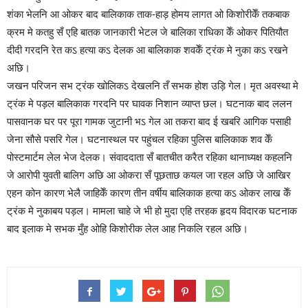
शंका भेलनि आ ओकर बाद बालिकाक ताक-हाड़ होमय लागत ओ किशोरीकेँ तकबाक
क्रम मे कतहु सँ एहि बातक जानकारी भेटल जे बालिका राधिका केँ ओकर पितियौत
दीदी गरदनि रेत कऽ हत्या कऽ देलक आ बालिकाक शवकेँ ट्रंक मे नुका कऽ रखने
अछि।
जखन परिजन सभ ट्रंक खोलिकऽ देखलनि तँ सभक होश उड़ि गेल। मृत अवस्था मे
ट्रंक मे पड़ल बालिकाक गरदनि पर घावक निशान व्याप्त छल। घटनाक बाद ललन
पासवानक घर पर पूरा गामक जुटानी भऽ गेल आ तकरा बाद ई खबरि आगिक पसाही
जेना सौसे पसरि गेल। घटनास्थल पर पहुंचल रहिका पुलिस बालिकाक शव केँ
पोस्टमार्टम लेल भेज देलक। संवाददाता सँ बातचीत करैत रहिका थानाध्यक्ष कहलनि
जे आरोपी युवती बालिग अछि आ ओकरा सँ पूछताछ कयल जा रहल अछि जे आखिर
एहन कोन कारण भेलै जाहिकेँ कारण तीन वर्षीय बालिकाक हत्या कऽ ओकर लाख केँ
ट्रंक मे नुकाबय पड़ल। मामला चाहे जे भी हो मुदा एहि तरहक हृदय विदारक घटनाक
बाद इलाक मे सभक मुँह ओहि किशोरीक लेल आह निकलि रहल अछि।