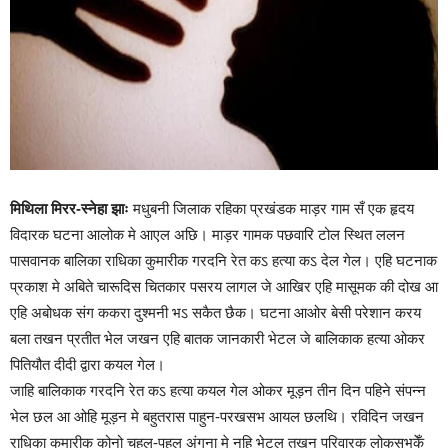
मिथिला मिरर-स्नेहा झाः
मधुबनी जिलाक रहिका प्रखंडक माड़र गाम सँ एक हृदय
विदारक घटना आलोक मे आएल अछि। माड़र गामक पछवारि टोल स्थित ललन
पासवानक बालिका राधिका कुमारीक गरदनि रेत कऽ हत्या कऽ देल गेल। एहि घटनाक
प्रकाश मे अबिते चारूदिस चितकार पसरय लागल जे आखिर एहि मासूमक की दोख आ
एहि अबोधक संग ककरा दुश्मनी भऽ सकैत छैक। घटना आओर बेसी परेशान करय
बला तखन प्रतीत भेल जखन एहि बातक जानकारी भेटल जे बालिकाक हत्या ओकर
पितियौत दीदी द्वारा कयल गेल।
जाहि बालिकाक गरदनि रेत कऽ हत्या कयल गेल ओकर मूड़न तीन दिन पहिने संपन्न
भेल छल आ ओहि मूड़न मे बहुतरास पाहुन-परखसभ आयल छलथि। रविदिन जखन
राधिका कुमारीक कोनो चहल-पहल अंगना मे नहि भेटल तखन परिवारक लोकसभकेँ