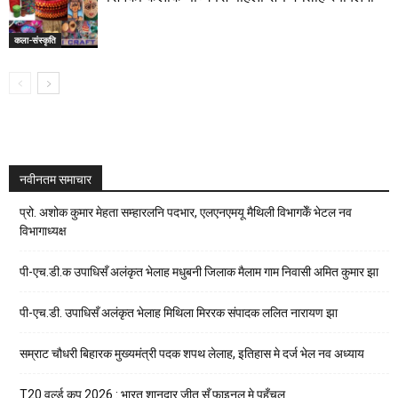
कला-संस्कृति
नवीनतम समाचार
प्रो. अशोक कुमार मेहता सम्हारलनि पदभार, एलएनएमयू मैथिली विभागकेँ भेटल नव
विभागाध्यक्ष
पी-एच.डी.क उपाधिसँ अलंकृत भेलाह मधुबनी जिलाक मैलाम गाम निवासी अमित कुमार झा
पी-एच.डी. उपाधिसँ अलंकृत भेलाह मिथिला मिररक संपादक ललित नारायण झा
सम्राट चौधरी बिहारक मुख्यमंत्री पदक शपथ लेलाह, इतिहास मे दर्ज भेल नव अध्याय
T20 वर्ल्ड कप 2026 : भारत शानदार जीत सँ फाइनल मे पहुँचल