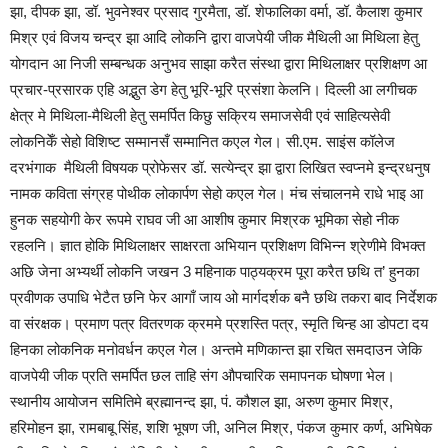
झा, दीपक झा, डॉ. भुवनेश्वर प्रसाद गुरमैता, डॉ. शेफालिका वर्मा, डॉ. कैलाश कुमार
मिश्र एवं विजय चन्द्र झा आदि लोकनि द्वारा वाजपेयी जीक मैथिली आ मिथिला हेतु
योगदान आ निजी सम्बन्धक अनुभव साझा करैत संस्था द्वारा मिथिलाक्षर प्रशिक्षण आ
प्रचार-प्रसारक एहि अद्भुत डेग हेतु भूरि-भूरि प्रसंशा केलनि। दिल्ली आ लगीचक
क्षेत्र मे मिथिला-मैथिली हेतु समर्पित किछु सक्रिय समाजसेवी एवं साहित्यसेवी
लोकनिकेँ सेहो विशिष्ट सम्मानसँ सम्मानित कएल गेल। सी.एम. साइंस कॉलेज
दरभंगाक मैथिली विषयक प्रोफेसर डॉ. सत्येन्द्र झा द्वारा लिखित स्वप्नमे इन्द्रधनुष
नामक कविता संग्रह पोथीक लोकार्पण सेहो कएल गेल। मंच संचालनमे राधे भाइ आ
हुनक सहयोगी केर रूपमे राघव जी आ आशीष कुमार मिश्रक भूमिका सेहो नीक
रहलनि। ज्ञात होकि मिथिलाक्षर साक्षरता अभियान प्रशिक्षण विभिन्न श्रेणीमे विभक्त
अछि जेना अभ्यर्थी लोकनि जखन 3 महिनाक पाठ्यक्रम पूरा करैत छथि त’ हुनका
प्रवीणक उपाधि भेटैत छनि फेर आगाँ जाय ओ मार्गदर्शक बनै छथि तकरा बाद निर्देशक
वा संरक्षक। प्रमाण पत्र वितरणक क्रममे प्रशस्ति पत्र, स्मृति चिन्ह आ डोपटा दय
हिनका लोकनिक मनोवर्धन कएल गेल। अन्तमे मणिकान्त झा रचित समदाउन जेकि
वाजपेयी जीक प्रति समर्पित छल ताहि संग औपचारिक समापनक घोषणा भेल।
स्थानीय आयोजन समितिमे ब्रह्मानन्द झा, पं. कौशल झा, अरुण कुमार मिश्र,
हरिमोहन झा, रामबाबू सिंह, शशि भूषण जी, अनिल मिश्र, पंकज कुमार कर्ण, अभिषेक