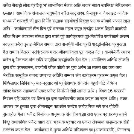
अबैत सैकड़ो लोक प्रशिक्षु भ’ लाभान्वित भेलाह अछि जकर साक्ष्य उपस्थित मैथिलजन
छलाह। सामाजिक संजालक सदुपयोग करैत व्हाट्सएप, फेसबुक वा वेबसाइट आदिक
माध्यमसँ शास्त्री जी द्वारा निर्मित समूहक सहयोगसँ विस्तृत फलक बनेबामे सफल रहल
अछि। कार्यक्रमसँ तीन दिन पूर्व भारतक महान सपूत श्रद्धेय अटल बिहारी वाजपेयी
जीक निधन उपरान्त संस्था द्वारा मासो पूर्व कार्यक्रमक पूर्व-निर्धारित रूपरेखामे तत्क्षण
बदलाव करैत कृतज्ञ मैथिल समाज द्वारा वाजपेयी जीक प्रति श्रद्धांजलिक प्रमुखता
दैत सम्मान वितरण प्रक्रियाक मात्र औपचारिकता पूरा कएल गेल। वाजपेयीकेँ स्मरण
करैत दू मिनटक मौन राखि सामूहिक श्रद्धांजलि देल गेल। आमंत्रित अतिथि लोकनि
द्वारा दीप प्रज्ज्वलन, वाजपेयी जीक फोटो पर पुष्प अर्पण आ तकरा बाद जय-जय
भैरविक सामूहिक गानक उपरान्त अतिथि सम्मान संग कार्यक्रम प्रारम्भ कएल गेल।
मिथिलाक्षर लिपिक प्रचार-प्रसार ओ प्रशिक्षणक संग-संग बहुतो गोटे विभिन्न
सॉफ्टवेयरक सहायतासँ एकर फॉन्ट निर्माणमे सेहो लागल छथि। विगत 16 बरखसँ
निरंतर एहि फाउंट पर विनय झा द्वारा उल्लेखनीय काज कएल जा रहल अछि। उक्त
अवसर पर हुनका द्वारा ऑनलाइन पठाओल सन्देश सार्वजनिक रूपे सभ गोटेकेँ
सुनाओल गेल। फॉन्ट निर्माणक अनुभवक संग विनय झा द्वारा एकर प्रचार-प्रसारमे
किछु तथाकथित फॉन्ट ज्ञाता द्वारा भ्रामक प्रचार आ एकरा रोकबाक खड्यंत्रक सेहो
उल्लेख कएल गेल। कार्यक्रम मे मुख्य अतिथि मणिकान्त झा (आकाशवाणी), योगानन्द