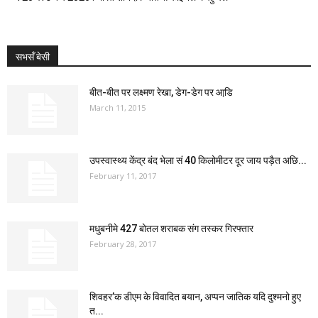
सभसँ बेसी
बीत-बीत पर लक्ष्मण रेखा, डेग-डेग पर आडि़
March 11, 2015
उपस्वास्थ्य केंद्र बंद भेला सं 40 किलोमीटर दूर जाय पड़ैत अछि...
February 11, 2017
मधुबनीमे 427 बोतल शराबक संग तस्कर गिरफ्तार
February 28, 2017
शिवहर’क डीएम के विवादित बयान, अप्पन जातिक यदि दुश्मनो हुए
त...