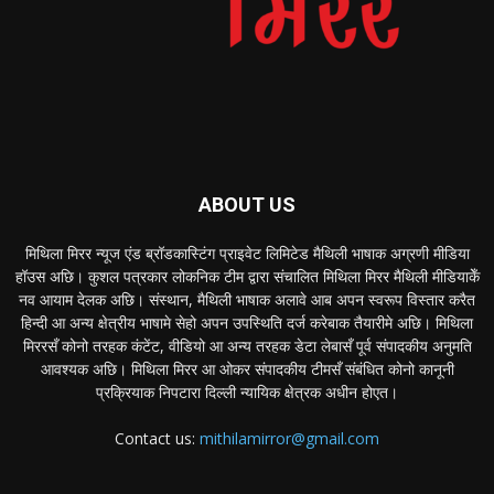
ABOUT US
मिथिला मिरर न्यूज एंड ब्रॉडकास्टिंग प्राइवेट लिमिटेड मैथिली भाषाक अग्रणी मीडिया
हॉउस अछि। कुशल पत्रकार लोकनिक टीम द्वारा संचालित मिथिला मिरर मैथिली मीडियाकेँ
नव आयाम देलक अछि। संस्थान, मैथिली भाषाक अलावे आब अपन स्वरूप विस्तार करैत
हिन्दी आ अन्य क्षेत्रीय भाषामे सेहो अपन उपस्थिति दर्ज करेबाक तैयारीमे अछि। मिथिला
मिररसँ कोनो तरहक कंटेंट, वीडियो आ अन्य तरहक डेटा लेबासँ पूर्व संपादकीय अनुमति
आवश्यक अछि। मिथिला मिरर आ ओकर संपादकीय टीमसँ संबंधित कोनो कानूनी
प्रक्रियाक निपटारा दिल्ली न्यायिक क्षेत्रक अधीन होएत।
Contact us:
mithilamirror@gmail.com