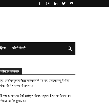
हित्य
फोटो गैलरी
नवीनतम समाचार
प्रो. अशोक कुमार मेहता सम्हारलनि पदभार, एलएनएमयू मैथिली
विभागकेँ भेटल नव विभागाध्यक्ष
पी-एच.डी.क उपाधिसँ अलंकृत भेलाह मधुबनी जिलाक मैलाम गाम
निवासी अमित कुमार झा