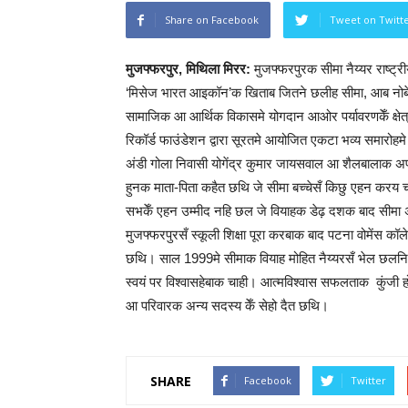
Share on Facebook
Tweet on Twitt
मुजफ्फरपुर, मिथिला मिरर:
मुजफ्फरपुरक सीमा नैय्यर राष्ट
‘मिसेज भारत आइकॉन’क खिताब जितने छलीह सीमा, आब नोबेल 
सामाजिक आ आर्थिक विकासमे योगदान आओर पर्यावरणकेँ क्षेत्
रिकॉर्ड फाउंडेशन द्वारा सूरतमे आयोजित एकटा भव्य समारोह
अंडी गोला निवासी योगेंद्र कुमार जायसवाल आ शैलबालाक अपन
हुनक माता-पिता कहैत छथि जे सीमा बच्चेसँ किछु एहन करय
सभकेँ एहन उम्मीद नहि छल जे वियाहक डेढ़ दशक बाद सीमा 
मुजफ्फरपुरसँ स्कूली शिक्षा पूरा करबाक बाद पटना वोमेंस कॉ
छथि। साल 1999मे सीमाक वियाह मोहित नैय्यरसँ भेल छलन
स्वयं पर विश्वासहेबाक चाही। आत्मविश्वास सफलताक कुंज
आ परिवारक अन्य सदस्य केँ सेहो दैत छथि।
SHARE
Facebook
Twitter