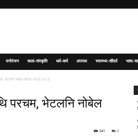
मनोरंजन
कला-संस्कृति
धर्म-कर्म
अपराध
स्वास्थ्य-सौंदर्य
भाषा-सा
म, भेटलनि नोबेल एशिया अवार्ड 2018
थि परचम, भेटलनि नोबेल
641
0