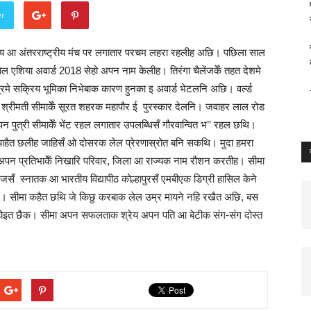
er
्रीय आ अंतरराष्ट्रीय मंच पर लगातार परचम लहरा रहलीह अछि। पछिला साल
एशिया अवार्ड 2018 सेहो अपन नाम केलीह। तिरंगा चैलेंजकेँ तहत देशमे
रमे सक्रिय भूमिका निभेबाक कारण हुनका इ अवार्ड भेटलनि अछि। वर्ल्ड
मे श्रीमती सीमाकेँ सूरत शहरक महापौर ई पुरस्कार देलनि। जवाहर लाल रोड
 पुत्री सीमाकेँ भेंट रहल लगातार उपलब्धिसँ गौरवान्वित भ’’ रहल छथि।
 चाहैत छलीह जाहिसँ ओ दोसरक लेल प्रेरणास्रोत बनि सकथि। मुदा हमरा
अपन प्रतिभाकेँ निखारि परिवार, जिला आ राज्यक नाम रौशन करतीह। सीमा
लेजसँ स्नातक आ भारतीय विद्यापीठ कोल्हापुरसँ एमबीएक डिग्री हासिल केने
ि। सीमा कहैत छथि जे किछु करबाक लेल उम्र मायने नहि रखैत अछि, बस
ी होइत छैक। सीमा अपन सफलताक श्रेय अपन पति आ बेटीक संग-संग दोस्त