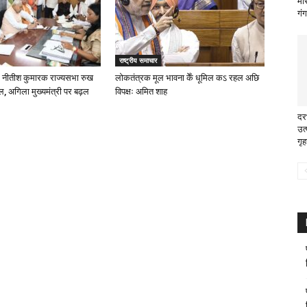
मा
गं
राष्ट्रीय समाचार
: नीतीश कुमारक राज्यसभा रुख
लोकतंत्रक मूल भावना केँ धूमिल कऽ रहल अछि
ल, अगिला मुख्यमंत्री पर बढ़ल
विपक्षः अमित शाह
दर
उत
गृह