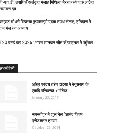
पी-एच.डी. उपाधिसँ अलंकृत भेलाह मिथिला मिररक संपादक ललित
नारायण झा
सम्राट चौधरी बिहारक मुख्यमंत्री पदक शपथ लेलाह, इतिहास मे
दर्ज भेल नव अध्याय
T20 वर्ल्ड कप 2026 : भारत शानदार जीत सँ फाइनल मे पहुँचल
सभसँ बेसी
आंध्र प्रदेश ट्रेन हादसा मे बेगूसराय के
एकहि परिवारक 7 गोटेक...
January 23, 2017
समस्तीपुर मे शुरू भेल ‘आनंद फिल्म
प्रोडक्शन हाउस’
October 23, 2014