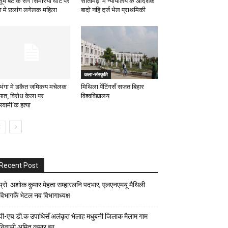
सूम बेटीक संग सिमरिया घाट पर
सीतामढ़ी मे न्यायालय के आदेशक
गा मे छलांग लगेलक महिला
बादो नहि दर्ज भेल प्राथमिकी
कला-संस्कृति
भंगा मे डकैत जमिकय मचेलक
मिथिला पेंटिंगसँ सजत बिहार
्पात, विरोध केला पर
विश्वविद्यालय
स्वामी’क हत्या
Recent Post
प्रो. अशोक कुमार मेहता सम्हारलनि पदभार, एलएनएमयू मैथिली
विभागकेँ भेटल नव विभागाध्यक्ष
पी-एच.डी.क उपाधिसँ अलंकृत भेलाह मधुबनी जिलाक मैलाम गाम
निवासी अमित कुमार झा