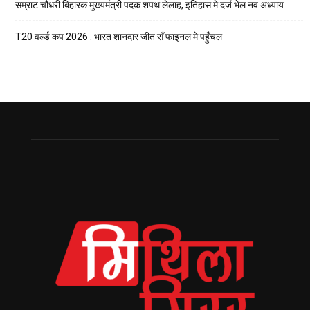
सम्राट चौधरी बिहारक मुख्यमंत्री पदक शपथ लेलाह, इतिहास मे दर्ज भेल नव अध्याय
T20 वर्ल्ड कप 2026 : भारत शानदार जीत सँ फाइनल मे पहुँचल