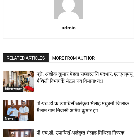
admin
RELATED ARTICLES
MORE FROM AUTHOR
प्रो. अशोक कुमार मेहता सम्हारलनि पदभार, एलएनएमयू
मैथिली विभागकेँ भेटल नव विभागाध्यक्ष
मिथिला समाचार
पी-एच.डी.क उपाधिसँ अलंकृत भेलाह मधुबनी जिलाक
मैलाम गाम निवासी अमित कुमार झा
News
पी-एच.डी. उपाधिसँ अलंकृत भेलाह मिथिला मिररक