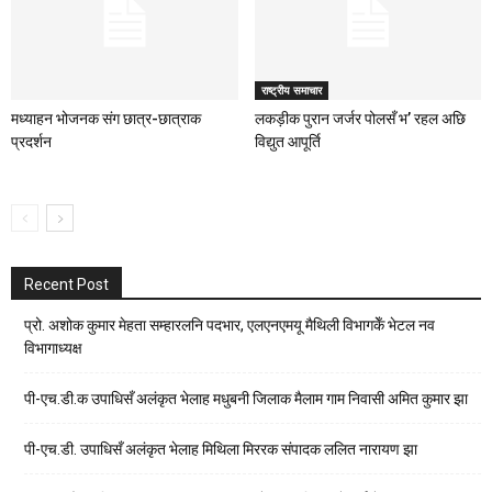
राष्ट्रीय समाचार
मध्याहन भोजनक संग छात्र-छात्राक
लकड़ीक पुरान जर्जर पोलसँ भ’ रहल अछि
प्रदर्शन
विद्युत आपूर्ति
Recent Post
प्रो. अशोक कुमार मेहता सम्हारलनि पदभार, एलएनएमयू मैथिली विभागकेँ भेटल नव
विभागाध्यक्ष
पी-एच.डी.क उपाधिसँ अलंकृत भेलाह मधुबनी जिलाक मैलाम गाम निवासी अमित कुमार झा
पी-एच.डी. उपाधिसँ अलंकृत भेलाह मिथिला मिररक संपादक ललित नारायण झा