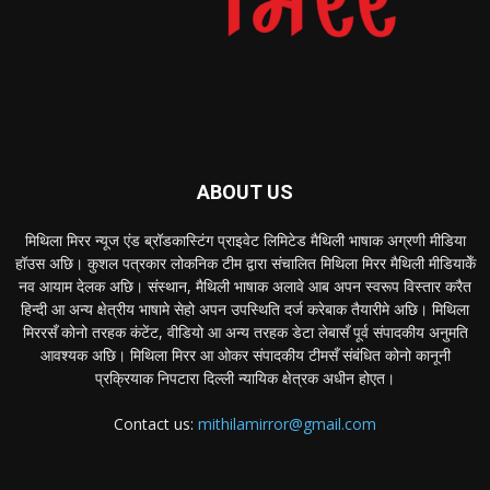
ABOUT US
मिथिला मिरर न्यूज एंड ब्रॉडकास्टिंग प्राइवेट लिमिटेड मैथिली भाषाक अग्रणी मीडिया
हॉउस अछि। कुशल पत्रकार लोकनिक टीम द्वारा संचालित मिथिला मिरर मैथिली मीडियाकेँ
नव आयाम देलक अछि। संस्थान, मैथिली भाषाक अलावे आब अपन स्वरूप विस्तार करैत
हिन्दी आ अन्य क्षेत्रीय भाषामे सेहो अपन उपस्थिति दर्ज करेबाक तैयारीमे अछि। मिथिला
मिररसँ कोनो तरहक कंटेंट, वीडियो आ अन्य तरहक डेटा लेबासँ पूर्व संपादकीय अनुमति
आवश्यक अछि। मिथिला मिरर आ ओकर संपादकीय टीमसँ संबंधित कोनो कानूनी
प्रक्रियाक निपटारा दिल्ली न्यायिक क्षेत्रक अधीन होएत।
Contact us:
mithilamirror@gmail.com