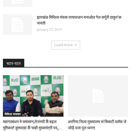
झारखंड मिथिला मंचक तत्वावधान मनाओल गेल कर्पुरी ठाकुर’क
जयंती
January 27, 2017
Load more
चटर-पटर
मिथिला समाचार
महागठबंधन मे घमासान,तेजस्वी केँ बढ़ल
अररिया जि़ला मुख्यालय सं सिकटी ब्लाॅक जे
मुश्किल! कुशवाहा केँ चाही मुख्यमंत्री पद,...
जोड़ै वला पुल ध्वस्त