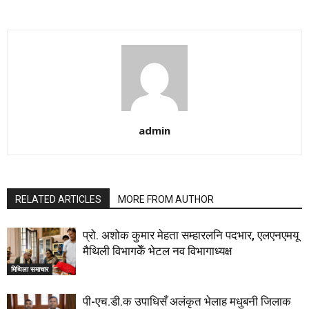
admin
RELATED ARTICLES
MORE FROM AUTHOR
प्रो. अशोक कुमार मेहता सम्हारलनि पदभार, एलएनएमयू
मैथिली विभागकेँ भेटल नव विभागाध्यक्ष
मिथिला समाचार
पी-एच.डी.क उपाधिसँ अलंकृत भेलाह मधुबनी जिलाक