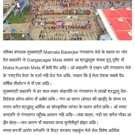
पश्चिम बंगालक मुख्यमंत्री Mamata Banerjee गंगासागर मेले के महत्ता पर जोर
दैत कहलनि जे Gangasagar Mela आकार आ श्रद्धालुक संख्या दूनू दृष्टि सँ
Maha Kumbh Mela सँ बेसी पैघ अछि। ओ कहलनि जे एखन धरि गंगासागर मेले
के ‘राष्ट्रीय मेला’ के दर्जा नहि देल गेल अछि, जखन कि ई मेला देशक सबसे पैघ
वार्षिक तीर्थाटन मे सँ एक अछि।
मुख्यमंत्री कहलनि जे हर साल मकर संक्रांति पर गंगासागर मे लाखों श्रद्धालु देश-
विदेशक कोना-कोना सँ आबैत छथि। गंगा आ सागर (बंगाल की खाड़ी) के संगम पर
स्नान करैत श्रद्धालु धार्मिक आ सांस्कृतिक परंपरा के पालन करैत छथि। ओ स्पष्ट
कयलनि जे गंगासागर पहुँचब आसान नहि अछि—लंबा यात्रा, नदी पार करैत नौका आ
द्वीप क्षेत्र—सभ कारण सँ व्यवस्था करब चुनौतीपूर्ण होइत अछि।
ममता बनर्जी आरोप लगेलनि जे केंद्र सरकार महाकुंभ मेले लेल विशेष आर्थिक