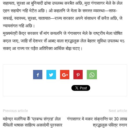
सहायता, सुरक्षा आ बुनियादी ढांचा उपलब्ध करबैत अछि, मुदा गंगासागर मेले के लेल
एहन सहयोग नहि भेटैत अछि। ओ कहलनि जे मेला के समस्त व्यवस्था—साफ-
सफाई, स्वास्थ्य, सुरक्षा, यातायात—राज्य सरकार अपने संसाधन सँ करैत अछि, जे
न्यायसंगत नहि अछि।
मुख्यमंत्री केंद्र सरकार सँ मांग कयलनि जे गंगासागर मेले के राष्ट्रीय मेला घोषित
कएल जाए, जाहि सँ देशभर सँ आबए वाला श्रद्धालुक लेल बेहतर सुविधा उपलब्ध भऽ
सकए आ राज्य पर पड़ैत अतिरिक्त आर्थिक बोझ घटए।
Previous article
Next article
महेन्द्र मलंगिया केँ ‘प्रबन्ध संग्रह’ लेल
गंगासागर मे मकर संक्रान्ति पर 30 लाख
मैथिली भाषाक साहित्य अकादेमी पुरस्कार
श्रद्धालुक पवित्र स्नान