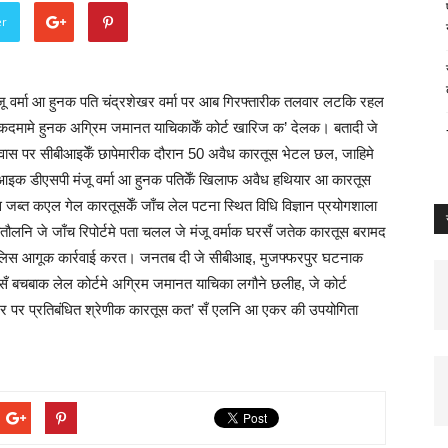
er
मंजू वर्मा आ हुनक पति चंद्रशेखर वर्मा पर आब गिरफ्तारीक तलवार लटकि रहल
ट मुकदमामे हुनक अग्रिम जमानत याचिकाकेँ कोर्ट खारिज क’ देलक। बतादी जे
त आवास पर सीबीआइकेँ छापेमारीक दौरान 50 अवैध कारतूस भेटल छल, जाहिमे
आइक डीएसपी मंजू वर्मा आ हुनक पतिकेँ खिलाफ अवैध हथियार आ कारतूस
्त कएल गेल कारतूसकेँ जाँच लेल पटना स्थित विधि विज्ञान प्रयोगशाला
नि जे जाँच रिपोर्टमे पता चलल जे मंजू वर्माक घरसँ जतेक कारतूस बरामद
िस आगूक कार्रवाई करत। जनतब दी जे सीबीआइ, मुजफ्फरपुर घटनाक
रीसँ बचबाक लेल कोर्टमे अग्रिम जमानत याचिका लगौने छलीह, जे कोर्ट
घर पर प्रतिबंधित श्रेणीक कारतूस कत’ सँ एलनि आ एकर की उपयोगिता