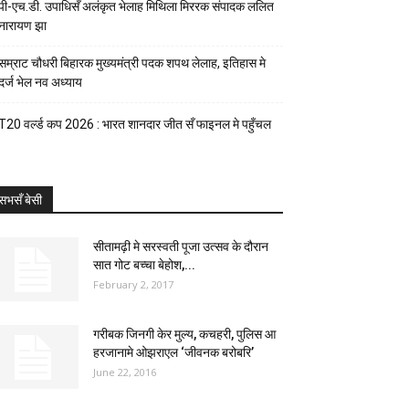
पी-एच.डी. उपाधिसँ अलंकृत भेलाह मिथिला मिररक संपादक ललित
नारायण झा
सम्राट चौधरी बिहारक मुख्यमंत्री पदक शपथ लेलाह, इतिहास मे
दर्ज भेल नव अध्याय
T20 वर्ल्ड कप 2026 : भारत शानदार जीत सँ फाइनल मे पहुँचल
सभसँ बेसी
सीतामढ़ी मे सरस्वती पूजा उत्सव के दौरान
सात गोट बच्चा बेहोश,...
February 2, 2017
गरीबक जिनगी केर मुल्य, कचहरी, पुलिस आ
हरजानामे ओझराएल ‘जीवनक बरोबरि’
June 22, 2016