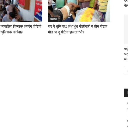
दरभ
मे
अपराध
 नाबालिग शिष्याक अंतरंग वीडियो
घर मे धुसि कऽ अंधाधुंध गोलीबारी मे तीन गोटक
 पुलिसक कार्रवाइ
मौत आ दू गोटेक हालत गंभीर
मध
चत
अन