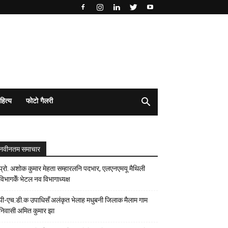
हित्य
फोटो गैलरी
नवीनतम समाचार
प्रो. अशोक कुमार मेहता सम्हारलनि पदभार, एलएनएमयू मैथिली
विभागकेँ भेटल नव विभागाध्यक्ष
पी-एच.डी.क उपाधिसँ अलंकृत भेलाह मधुबनी जिलाक मैलाम गाम
निवासी अमित कुमार झा