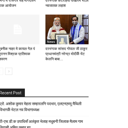
ंगा मे रोजगार सह मार्गदर्शन
दरभंगाक कटरहिया पोखरिमे भेटल
लाक आयोजन
नवजातक लहाश
News
ुबनीक नाहर मे कायल गेल पं
दरभंगाक सांसद गोपाल जी ठाकुर
ुरानन मिश्रक प्रतिमाक
प्रधानमंत्री नरेन्द्र मोदीकेँ भेंट
ावरण
केलनि बाबा...
Recent Post
प्रो. अशोक कुमार मेहता सम्हारलनि पदभार, एलएनएमयू मैथिली
विभागकेँ भेटल नव विभागाध्यक्ष
पी-एच.डी.क उपाधिसँ अलंकृत भेलाह मधुबनी जिलाक मैलाम गाम
निवासी अमित कुमार झा