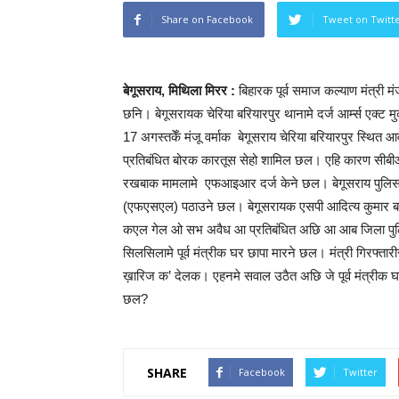
Share on Facebook
Tweet on Twitt
बेगूसराय, मिथिला मिरर :
बिहारक पूर्व समाज कल्याण मंत्री 
छनि। बेगूसरायक चेरिया बरियारपुर थानामे दर्ज आर्म्स एक्
17 अगस्तकेँ मंजू वर्माक बेगूसराय चेरिया बरियारपुर स्थि
प्रतिबंधित बोरक कारतूस सेहो शामिल छल। एहि कारण सीबी
रखबाक मामलामे एफआइआर दर्ज केने छल। बेगूसराय पुलिस जब
(एफएसएल) पठाउने छल। बेगूसरायक एसपी आदित्य कुमार बतौल
कएल गेल ओ सभ अवैध आ प्रतिबंधित अछि आ आब जिला पुल
सिलसिलामे पूर्व मंत्रीक घर छापा मारने छल। मंत्री गिरफ्ता
ख़ारिज क’ देलक। एहनमे सवाल उठैत अछि जे पूर्व मंत्रीक 
छल?
SHARE
Facebook
Twitter