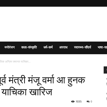
मनोरंजन
कला-संस्कृति
धर्म-कर्म
अपराध
स्वास्थ्य-सौंदर्य
भाषा-सा
नक पतिक अग्रिम जमानत याचिका...
व मंत्री मंजू वर्मा आ हुनक
 याचिका खारिज
1035
0