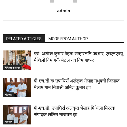
admin
RELATED ARTICLES
MORE FROM AUTHOR
प्रो. अशोक कुमार मेहता सम्हारलनि पदभार, एलएनएमयू
मैथिली विभागकेँ भेटल नव विभागाध्यक्ष
मिथिला समाचार
पी-एच.डी.क उपाधिसँ अलंकृत भेलाह मधुबनी जिलाक
मैलाम गाम निवासी अमित कुमार झा
News
पी-एच.डी. उपाधिसँ अलंकृत भेलाह मिथिला मिररक
संपादक ललित नारायण झा
News