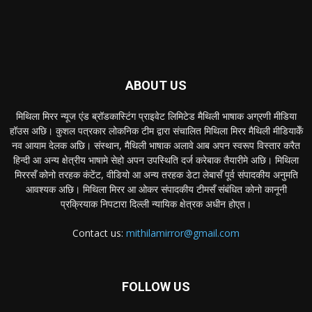
ABOUT US
मिथिला मिरर न्यूज एंड ब्रॉडकास्टिंग प्राइवेट लिमिटेड मैथिली भाषाक अग्रणी मीडिया
हॉउस अछि। कुशल पत्रकार लोकनिक टीम द्वारा संचालित मिथिला मिरर मैथिली मीडियाकेँ
नव आयाम देलक अछि। संस्थान, मैथिली भाषाक अलावे आब अपन स्वरूप विस्तार करैत
हिन्दी आ अन्य क्षेत्रीय भाषामे सेहो अपन उपस्थिति दर्ज करेबाक तैयारीमे अछि। मिथिला
मिररसँ कोनो तरहक कंटेंट, वीडियो आ अन्य तरहक डेटा लेबासँ पूर्व संपादकीय अनुमति
आवश्यक अछि। मिथिला मिरर आ ओकर संपादकीय टीमसँ संबंधित कोनो कानूनी
प्रक्रियाक निपटारा दिल्ली न्यायिक क्षेत्रक अधीन होएत।
Contact us:
mithilamirror@gmail.com
FOLLOW US