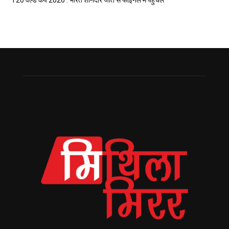
T20 वर्ल्ड कप 2026 : भारत शानदार जीत सँ फाइनल मे पहुँचल