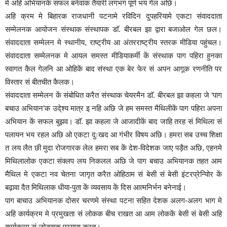
मे अहि अभियानकें सफल बनेवाक तैयारी लगभग पूर्ण भय गेल अछि।
अहि क्रम मे बिहारक राजधानी पटनामे रविदिन दुपहरियामे एकटा संवाददाता
सम्मेलनक आयोजन संस्थाक संस्थापक डाॅ. बीरबल झा द्वारा बजाओल गेल छल।
संवाददाता सम्मेलन मे स्थानीय, राष्ट्रीय आ अंतरराष्ट्रीय स्तरक मीडिया पहुंचल।
संवाददाता सम्मेलनक मे आयल समस्त मीडियाकर्मी कें संस्थाक पाग पहिरा हुनका
स्वागत कैल गेलनि आ ओहिकें बाद संस्था एक बेर फेर सं अपन आगूक रणनीति पर
विस्तार सं बीतचीत कैलक।
संवाददाता सम्मेलन कें संबोधित करैत संस्थाक चेयरमैन डाॅ. बीरबल झा कहला जे ‘पाग
बचाउ अभियान’क उदे्श्य मात्र इ नहि अछि जे हम समस्त मैथिलीकें पाग पहिरा अपना
अभियान कें सफल बुझव। डाॅ. झा कहला जे आजादीकें बाद जाहि तरह सं मिथिला सं
पलायन भय रहल अछि ओ एकटा दुःखद आ गंभीर विषय अछि। हमरा सब उच्च शिक्षा
त लय लैत छी मुदा रोजगारक लेल हमरा सब कें देश-विदेशक जाए पड़ैत अछि, एहनमे
मिथिलालोक एकटा संक्लप लय निकलल अछि जे पाग बचाउ अभियानक तहत आम
मैथिल मे एकटा नव चेतना जागृत करैत ओहिठाम सं बेसी सं बेसी इंटरप्रेन्यिोर कें
बढ़ावा दैत मिथिलाक धीया-पुता कें व्यवसाय कें दिस आत्मनिर्भन बनेनाई।
पाग बाचाउ अभियानक दोसर चरणमे संस्था पटना सहित देशक अलग-अलग भाग मे
अहि कार्यक्रम मे प्रमुखता सं लोकक बीच राखत आ आम लोककें बेसी सं बेसी अहि
कार्यक्रम सं जोड़वाक प्रयास करत।