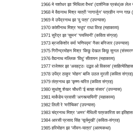
1966 मे यशोधर झा ‘मिथिला वैभव’ (दार्शनिक प्रबंध)क लेल 
1968 मे वैद्यनाथ मिश्र यात्री ‘नागार्जुन’ पत्रहीन नग्न गाछ 
1969 मे उपेंद्रनाथ झा ‘दु पत्र’ (उपन्यास)
1970 कांशीनाथ मिश्र ‘मधुप’ राधा विरह (महाकाव्य)
1971 सुरेंद्र झा ‘सुमन’ ‘पयस्विनी’ (कविता संग्रह)
1973 ब्रजकिशोर वर्मा ‘मणिपद्म’ नैका बनिजार (उपन्यास)
1975 गिरीन्द्रमोहन मिश्र ‘किछु देखल किछु सुनल (संस्मर
1976 वैद्यनाथ मल्लिक ‘विधु’ सीतायन (महाकाव्य)
1977 राजेश्वर झा ‘अवहट्ठः उद्भव ओ विकास’ (साहित्येतिहा
1978 उपेंद्र ठाकुर ‘मोहन’ बाजि उठल मुरली (कविता संग्रह)
1979 तंत्रनाथ झा ‘कृष्ण-चरित (कविता संग्रह)
1980 सुधांशु शेखर चौधरी ‘ई बतहा संसार’ (उपन्यास)
1981 मार्कंडेय प्रवासी ‘अगस्त्यायिनी’ (महाकाव्य)
1982 लिली रे ‘मरीचिका’ (उपन्यास)
1983 चंद्रनाथ मिश्र ‘अमर’ मैथिली पत्रकारिता का इतिहास (स
1984 आरसी प्रसाद सिंह ‘सूर्यमुखी’ (कविता-संग्रह)
1985 हरिमोहन झा ‘जीवन-यात्रा’ (आत्मकथा)