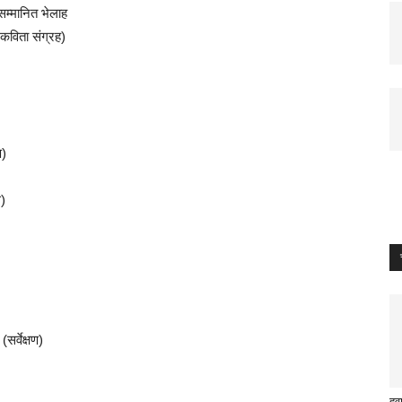
सम्मानित भेलाह
(कविता संग्रह)
ण)
स)
र्वेक्षण)
हव