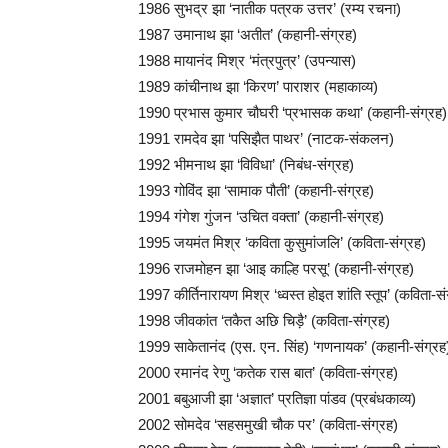
1986 सुभद्र झा ‘नातीक पत्रक उत्तर’ (रम्य रचना)
1987 उमानाथ झा ‘अतीत’ (कहानी-संग्रह)
1988 मायानंद मिश्र ‘मंत्रपुत्र’ (उपन्यास)
1989 कांचीनाथ झा ‘किरण’ पाराशर (महाकाव्य)
1990 प्रभास कुमार चौघरी ‘प्रभासक कथा’ (कहानी-संग्रह)
1991 रामदेव झा ‘पसिझैत पाथर’ (नाटक-संकलन)
1992 भीमनाथ झा ‘विविधा’ (निबंध-संग्रह)
1993 गोविंद झा ‘सामाक पौती’ (कहानी-संग्रह)
1994 गंगेश गुंजन ‘उचित वक्ता’ (कहानी-संग्रह)
1995 जयमंत मिश्र ‘कविता कुसुमांजलि’ (कविता-संग्रह)
1996 राजमोहन झा ‘आइ काल्हि परसू’ (कहानी-संग्रह)
1997 कीर्तिनारायण मिश्र ‘ध्वस्त होइत शांति स्तूप’ (कविता-सं
1998 जीवकांत ‘तकैत अछि चिड़ै’ (कविता-संग्रह)
1999 साकेतानंद (एस. एन. सिंह) ‘गणनायक’ (कहानी-संग्रह
2000 रमानंद रेणु ‘कतेक रास बात’ (कविता-संग्रह)
2001 बबुआजी झा ‘अज्ञात’ प्रतिज्ञा पांडव (प्रबंधकाव्य)
2002 सोमदेव ‘सहसमुखी चौक पर’ (कविता-संग्रह)