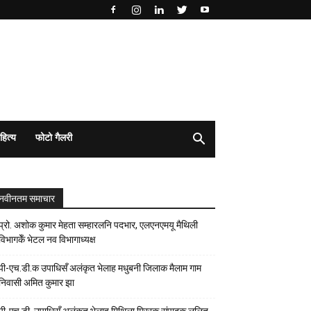
हित्य
फोटो गैलरी
नवीनतम समाचार
प्रो. अशोक कुमार मेहता सम्हारलनि पदभार, एलएनएमयू मैथिली
विभागकेँ भेटल नव विभागाध्यक्ष
पी-एच.डी.क उपाधिसँ अलंकृत भेलाह मधुबनी जिलाक मैलाम गाम
निवासी अमित कुमार झा