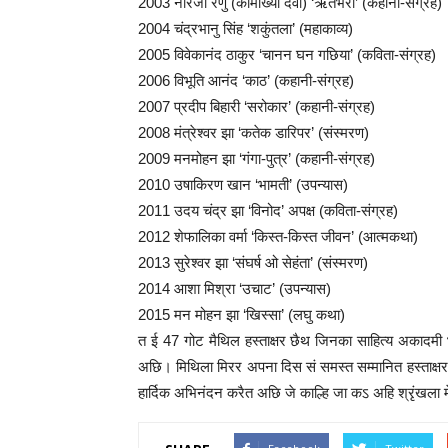
2003 नीरजा रेणु (कामाख्या देवी) ‘ऋतंभरा’ (कहानी-संग्रह)
2004 चंद्रभानु सिंह ‘शकुंतला’ (महाकाव्य)
2005 विवेकानंद ठाकुर ‘चानन घन गछिया’ (कविता-संग्रह)
2006 विभूति आनंद ‘काठ’ (कहानी-संग्रह)
2007 प्रदीप बिहारी ‘सरोकार’ (कहानी-संग्रह)
2008 मंत्रेश्वर झा ‘कतेक डारिपर’ (संस्मरण)
2009 मनमोहन झा ‘गंगा-पुत्र’ (कहानी-संग्रह)
2010 उषाकिरण खान ‘भामती’ (उपन्यास)
2011 उदय चंद्र झा ‘विनोद’ अपक्ष (कविता-संग्रह)
2012 शेफालिका वर्मा ‘किस्त-किस्त जीवन’ (आत्मकथा)
2013 सुरेश्वर झा ‘संघर्ष ओ सेहंता’ (संस्मरण)
2014 आशा मिश्रा ‘उचाट’ (उपन्यास)
2015 मन मोहन झा ‘खिस्सा’ (लघु कथा)
त ई 47 गोट मैथिल हस्ताक्षर छैथ जिनका साहित्य अकाद
अछि। मिथिला मिरर अपना दिस सं समस्त सम्मानित हस्ताक्षर के
हार्दिक अभिनंदन करैत अछि जे काल्हि जा कऽ अहि श्रृंखला