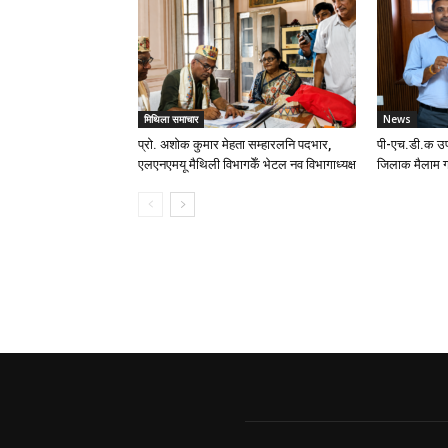
मिथिला समाचार
News
प्रो. अशोक कुमार मेहता सम्हारलनि पदभार,
पी-एच.डी.क उप
एलएनएमयू मैथिली विभागकेँ भेटल नव विभागाध्यक्ष
जिलाक मैलाम ग