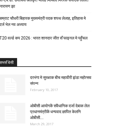
पी-एच.डी. उपाधिसँ अलंकृत भेलाह मिथिला मिररक संपादक ललित
नारायण झा
सम्राट चौधरी बिहारक मुख्यमंत्री पदक शपथ लेलाह, इतिहास मे
दर्ज भेल नव अध्याय
T20 वर्ल्ड कप 2026 : भारत शानदार जीत सँ फाइनल मे पहुँचल
सभसँ बेसी
दरभंगा मे सुरक्षाक बीच महावीरी झंडा महोत्सव
संपन्न
February 10, 2017
ओबीसी आयोगकें संवैधानिक दर्जा देबाक लेल
प्रधानमंत्रीकें धन्यवाद ज्ञापित केलनि
ओबीसी...
March 29, 2017