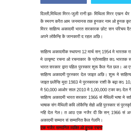
दिल्ली,मिथिला मिरर-जुली रानी झाः मिथिला मिरर एखन धैर साह
कें स्मरण करैत आम जनमानस तक हुनकर नाम ओ हुनक कृत
मिरर साहित्य अकादमी भारत सरकारक छोट सन परिचय दैत श
अपने लोकैन्हि कें जानकारी द रहल अछि।
साहित्य अकादमीक स्थापना 12 मार्च सन् 1954 मे भारतक र
मे उत्कृष्ट रचना ओ रचनाकार कें प्रोत्साहित कऽ भारतक 
भारत सरकार द्वारा पहिल पुरस्कार शुरू कैल गेल छल। आ ए
साहित्य अकादमी पुरस्कार देल जाइत अछि। शुरू मे साहित्य 
जाइत छलैन्हि मुदा 1983 मे पुरस्कारक राशी कें बढ़ा कऽ
मे 50,000 आओर साल 2010 मे 1,00,000 टका कऽ देल 
साहित्य अकादमी भारत सरकार 1966 सं मैथिली भाषा मे साह
भाषाक संग मैथिली कवि लोकैन्हि सेहो अहि पुरस्कार सं पु
नहि देल गेल। त आउ एक नजैर दी कि सन् 1966 सं अखन धै
अकादमी सम्मान सं सम्मानित कैल गेलनि।
एक नजैर सम्मानित व्यक्ति ओ हुनक रचना