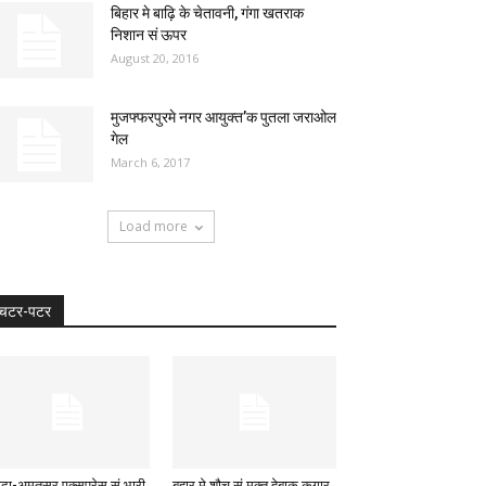
बिहार मे बाढ़ि के चेतावनी, गंगा खतराक
निशान सं ऊपर
August 20, 2016
मुजफ्फरपुरमे नगर आयुक्त’क पुतला जराओल
गेल
March 6, 2017
Load more
चटर-पटर
ादा-अमृतसर एक्सप्रेस सं भारी
बहार मे शौच सं मुक्त हेबाक कगार