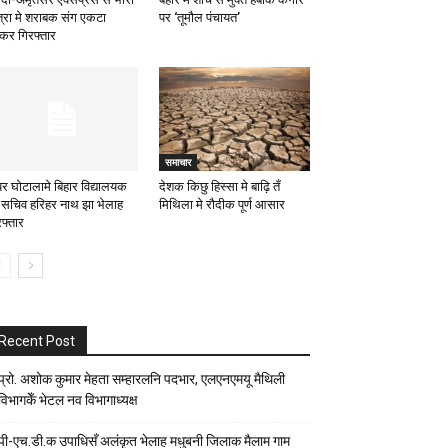
त्रा मे शराबक संग एकटा
पर ‘तूमौल पंचायत’
्कर गिरफ्तार
समाचार
ॅपर घोटालामे बिहार विद्यालयक
देशक किछु हिस्सा मे बाढ़ि तँ
र्व सचिव हरिहर नाथ झा भेलाह
मिथिला मे रौदीक पूर्ण आसार
रफ्तार
Recent Post
प्रो. अशोक कुमार मेहता सम्हारलनि पदभार, एलएनएमयू मैथिली
विभागकेँ भेटल नव विभागाध्यक्ष
पी-एच.डी.क उपाधिसँ अलंकृत भेलाह मधुबनी जिलाक मैलाम गाम