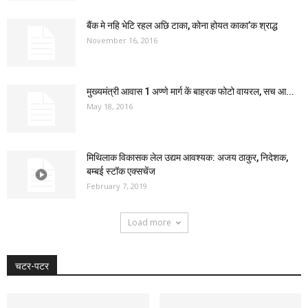
बैंक मे नहि भेटि रहल अछि टाका, कोना होयत काका’क श्राद्ध
November 16, 2016
मुख्यमंत्री आवास 1 अण्णे मार्ग कें बाहरक फोटो वायरल, सच आ...
May 18, 2016
मिथिलाक विकासक लेल उद्यम आवश्यक: अजय ठाकुर, निदेशक,
बम्बई स्टॉक एक्सचेंज
February 7, 2019
Load more
चटर-पटर