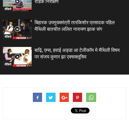
रोडक निरीक्षण
वीडियो
बिहारक उपमुख्यमंत्री तारकिशोर प्रसादक पहिल
मैथिली बातचीत ललित नारायण झाक संग
वीडियो
बाढ़ि, एम्स, हवाई अड्डा आ टेलीकाॅम मे मैथिली विषय
पर संजय कुमार झा एक्सक्लूसिव
वीडियो