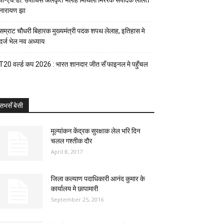
पी-एच.डी. उपाधिसँ अलंकृत भेलाह मिथिला मिररक संपादक ललित
नारायण झा
सम्राट चौधरी बिहारक मुख्यमंत्री पदक शपथ लेलाह, इतिहास मे
दर्ज भेल नव अध्याय
T20 वर्ल्ड कप 2026 : भारत शानदार जीत सँ फाइनल मे पहुँचल
सभसँ बेसी
मूल्यांकन केंद्रक सुरक्षाक लेल भरि दिन
चलल गश्तीक दौर
April 8, 2017
जिला कल्याण पदाधिकारी आनंद कुमार के
कार्यालय मे छापामारी
September 25, 2016