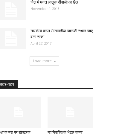
जेल में मनत लालूक दीवाली आ छैठ
November 1, 2013
नारकीय बनल सीतामढ़ीक जानकी स्थान जाए
वला रस्ता
April 27, 2017
Load more
चटर-पटर
क्षा’क मुद्दा पर डॉक्टरक
नव विवाहित के भेटल कन्या