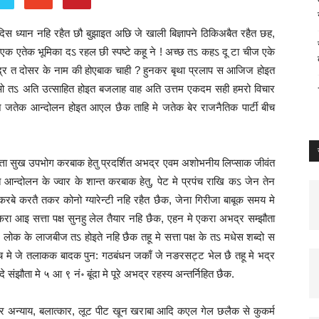
 ध्यान नहि रहैत छौ बुझाइत अछि जे खाली बिज्ञापने ठिकिअबैत रहैत छह,
एक एतेक भूमिका दऽ रहल छी स्पष्टे कहू ने ! अच्छ तऽ कहऽ दू टा चीज एके
भद्र त दोसर के नाम की होएबाक चाही ? हुनकर बृथा प्रलाप स आजिज होइत
 तऽ अति उत्साहित होइत बजलाह वाह अति उत्तम एकदम सही हमरो विचार
 जतेक आन्दोलन होइत आएल छैक ताहि मे जतेक बेर राजनैतिक पार्टी बीच
सत्ता सुख उपभोग करबाक हेतु प्रदर्शित अभद्र एवम अशोभनीय लिप्साक जीवंत
 आन्दोलन के ज्वार के शान्त करबाक हेतु, पेट मे प्रपंच राखि कऽ जेन तेन
े करतै तकर कोनो ग्यारेन्टी नहि रहैत छैक, जेना गिरीजा बाबूक समय मे
रा आइ सत्ता पक्ष सुनहु लेल तैयार नहि छैक, एहन मे एकरा अभद्र सम्झौता
 के लाजबीज तऽ होइते नहि छैक तहू मे सत्ता पक्ष के तऽ मधेस शब्दो स
च मे जे तलाकक बादक पुन: गठबंधन जकाँ जे नङरसट्ट भेल छै तहू मे भद्र
 संझौता मे ५ आ ९ नं॰ बूंदा मे पूरे अभद्र रहस्य अन्तर्निहित छैक.
्याचार अन्याय, बलात्कार, लूट पीट खून खराबा आदि कएल गेल छलैक से कुकर्म