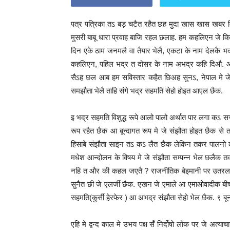
पत्र पत्रिका तऽ बड़ चटैत रहैत छह मुदा खास खास खबर दिस
मुसरी बाबू धारा प्रवाह बाजि रहल छलाह. हम कहलिएन जे कि
दिन एके ठाम जनमलै वा तैयार भेलै, एकटा के नाम देलकै 
कहलिएन, पहिल भद्र त दोसर के नाम अभद्र कहि दिऔ. ओ
सैऽह छल आब हम सविस्तार कहैत छिअह सुनऽ, नेपाल मे जे
समझौता भेलै ताहि संगे भद्र सहमति सेहो होइत आएल छैक.
इ भद्र सहमति विशुद्ध रूपे आलो पालो अर्थात पार लगा कऽ 
रूप रहैत छैक आ बून्दागत रूप मे जे संझौता होइत छैक से त
हिसाबे संझौता साइन तऽ कऽ लैत छैक लेकिन तकर पालनो करब
मधेश आन्दोलन के विषय मे जे संझौता सम्पन्न भेल छलैक तक
नहि त और की कहल जएतै ? राजनीतिक बेइमानी पर उतरल लोक
सुनैत छी जे एलर्जी छैक. एखन जे एमाले आ एमाओवादीक बी
सहमति(कुर्सी हेरफेर ) आ अभद्र संझौता सेहो भेल छैक. ९ बून्दे
एहि मे द्वन्द काल मे उभय पक्ष सँ निर्दोषो लोक पर जे अत