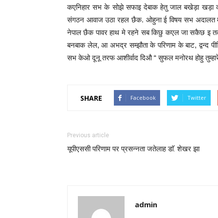
कएनिहार सभ के सोझे सफाइ देबाक हेतु जाल बखेड़ा खड़ा कर
संगठन आवाज उठा रहल छैक. ओहुना ई विषय सभ अदालत मे व
नेपाल छैक पावर हाथ मे रहने सब किछु कएल जा सकैछ इ त
बनबाक लेल, आ अभद्र सम्झौता के परिणाम के बाट, द्वन्द प
सभ केओ दूनू तरफ आशीर्वाद दिऔ “ सुफल मनोरथ होहु तुम्हारे
SHARE
Facebook
Twitter
Previous article
यूपीएससी परिणाम पर प्रसन्नता जतेलाह डाॅ. शेखर झा
admin