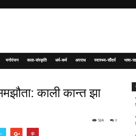
मनोरंजन
कला-संस्कृति
धर्म-कर्म
अपराध
स्वास्थ्य-सौंदर्य
भाषा-सा
समझौता: काली कान्त झा
524
0
er