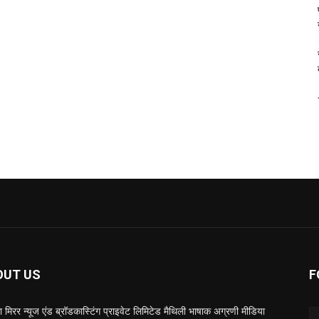
OUT US
F
 मिरर न्यूज एंड ब्रॉडकास्टिंग प्राइवेट लिमिटेड मैथिली भाषाक अग्रणी मीडिया