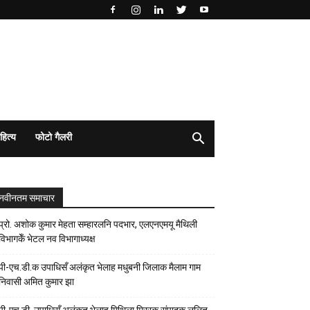
हित्य
फोटो गैलरी
नवीनतम समाचार
प्रो. अशोक कुमार मेहता सम्हारलनि पदभार, एलएनएमयू मैथिली
विभागकेँ भेटल नव विभागाध्यक्ष
पी-एच.डी.क उपाधिसँ अलंकृत भेलाह मधुबनी जिलाक मैलाम गाम
निवासी अमित कुमार झा