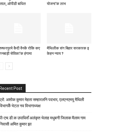
ताल, ओपीडी बाधित
योजना’क लाभ
जफ्फरपुरमे कैदी वैनकें रोकि कए
मैथिलीक संग बिहार सरकारक इ
गनबाड़ी सेविका’क हंगामा
केहन न्याय ?
Recent Post
प्रो. अशोक कुमार मेहता सम्हारलनि पदभार, एलएनएमयू मैथिली
विभागकेँ भेटल नव विभागाध्यक्ष
पी-एच.डी.क उपाधिसँ अलंकृत भेलाह मधुबनी जिलाक मैलाम गाम
निवासी अमित कुमार झा