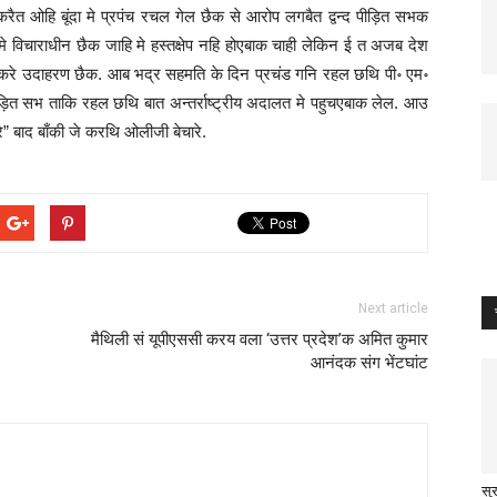
ैत ओहि बूंदा मे प्रपंच रचल गेल छैक से आरोप लगबैत द्वन्द पीड़ित सभक
िचाराधीन छैक जाहि मे हस्तक्षेप नहि होएबाक चाही लेकिन ई त अजब देश
करे उदाहरण छैक. आब भद्र सहमति के दिन प्रचंड गनि रहल छथि पी॰ एम॰
ीड़ित सभ ताकि रहल छथि बात अन्तर्राष्ट्रीय अदालत मे पहुचएबाक लेल. आउ
” बाद बाँकी जे करथि ओलीजी बेचारे.
Next article
मैथिली सं यूपीएससी करय वला ‘उत्तर प्रदेश’क अमित कुमार
आनंदक संग भेंटघांट
सुर