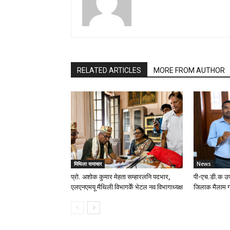
RELATED ARTICLES
MORE FROM AUTHOR
मिथिला समाचार
News
प्रो. अशोक कुमार मेहता सम्हारलनि पदभार,
पी-एच.डी.क उप
एलएनएमयू मैथिली विभागकेँ भेटल नव विभागाध्यक्ष
जिलाक मैलाम ग