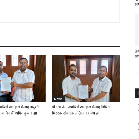
हड़
मु
आं
News
ाधिसँ अलंकृत भेलाह मधुबनी
पी-एच.डी. उपाधिसँ अलंकृत भेलाह मिथिला
ाम निवासी अमित कुमार झा
मिररक संपादक ललित नारायण झा