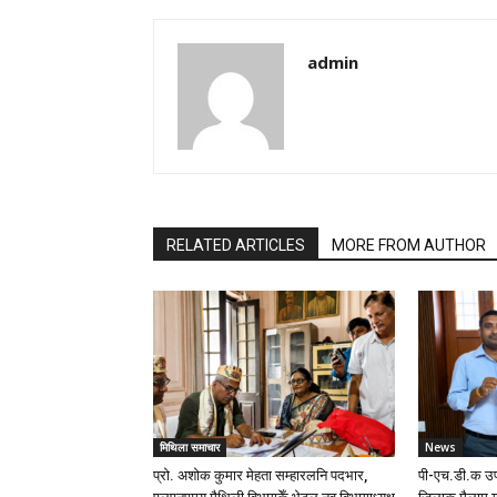
admin
RELATED ARTICLES
MORE FROM AUTHOR
मिथिला समाचार
News
प्रो. अशोक कुमार मेहता सम्हारलनि पदभार,
पी-एच.डी.क उप