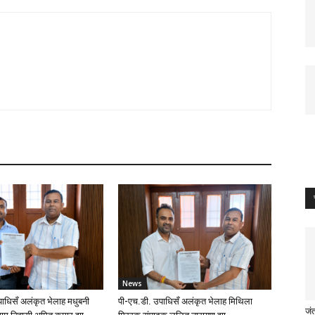
News
ाधिसँ अलंकृत भेलाह मधुबनी
पी-एच.डी. उपाधिसँ अलंकृत भेलाह मिथिला
जं