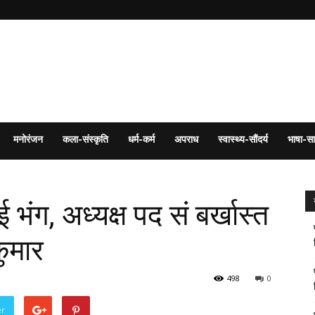
मनोरंजन
कला-संस्कृति
धर्म-कर्म
अपराध
स्वास्थ्य-सौंदर्य
भाषा-सा
ंग, अध्यक्ष पद सं बर्खास्त
ुमार
498
0
er