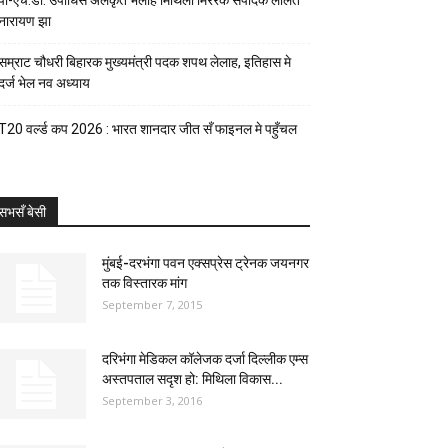
पी-एच.डी. उपाधिसँ अलंकृत भेलाह मिथिला मिररक संपादक ललित
नारायण झा
सम्राट चौधरी बिहारक मुख्यमंत्री पदक शपथ लेलाह, इतिहास मे
दर्ज भेल नव अध्याय
T20 वर्ल्ड कप 2026 : भारत शानदार जीत सँ फाइनल मे पहुँचल
सभसँ बेसी
मुंबई-दरभंगा पवन एक्सप्रेस ट्रेनक जयनगर
तक विस्तारक मांग
September 7, 2015
दरिभंगा मेडिकल कॉलेजक दर्जा दिल्लीक एम्स
अस्तपताल सदृश हो: मिथिला विकास...
September 3, 2016