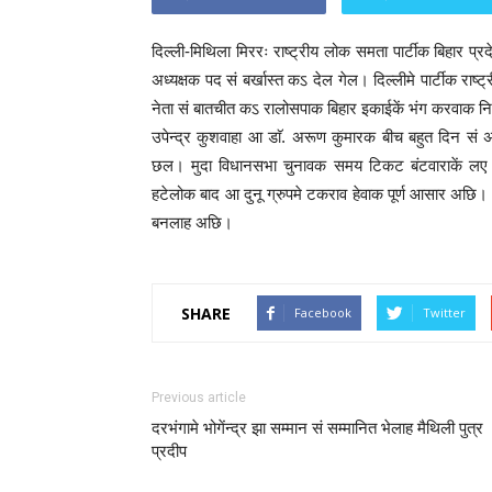
दिल्ली-मिथिला मिररः राष्ट्रीय लोक समता पार्टीक बिहार प्रद
अध्यक्षक पद सं बर्खास्त कऽ देल गेल। दिल्लीमे पार्टीक राष्ट
नेता सं बातचीत कऽ रालोसपाक बिहार इकाईकें भंग करवाक निर
उपेन्द्र कुशवाहा आ डाॅ. अरूण कुमारक बीच बहुत दिन 
छल। मुदा विधानसभा चुनावक समय टिकट बंटवाराकें लए
हटेलोक बाद आ दुनू ग्रुपमे टकराव हेवाक पूर्ण आसार अछि।
बनलाह अछि।
SHARE
Facebook
Twitter
Previous article
दरभंगामे भोगेंन्द्र झा सम्मान सं सम्मानित भेलाह मैथिली पुत्र
प्रदीप