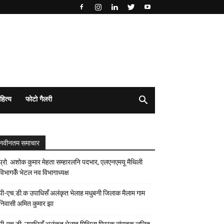
हित्य
फोटो गैलरी
नवीनतम समाचार
प्रो. अशोक कुमार मेहता सम्हारलनि पदभार, एलएनएमयू मैथिली
विभागकेँ भेटल नव विभागाध्यक्ष
पी-एच.डी.क उपाधिसँ अलंकृत भेलाह मधुबनी जिलाक मैलाम गाम
निवासी अमित कुमार झा