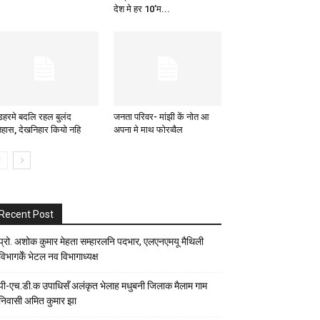
देश मे हर 10’म...
डहरमे बदलि रहल बुलंद
जनता परिवर- मांझी कें नोत आ
िहास, देखनिहार कियो नहि
अपना मे माथ फोरव्वैल
Recent Post
प्रो. अशोक कुमार मेहता सम्हारलनि पदभार, एलएनएमयू मैथिली
विभागकेँ भेटल नव विभागाध्यक्ष
पी-एच.डी.क उपाधिसँ अलंकृत भेलाह मधुबनी जिलाक मैलाम गाम
निवासी अमित कुमार झा