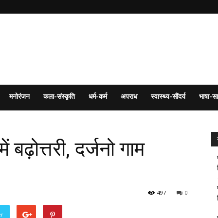
मनोरंजन
कला-संस्कृति
धर्म-कर्म
अपराध
स्वास्थ्य-सौंदर्य
भाषा-सा
 बढ़ोत्तरी, दर्जनो गाम
497
0
er