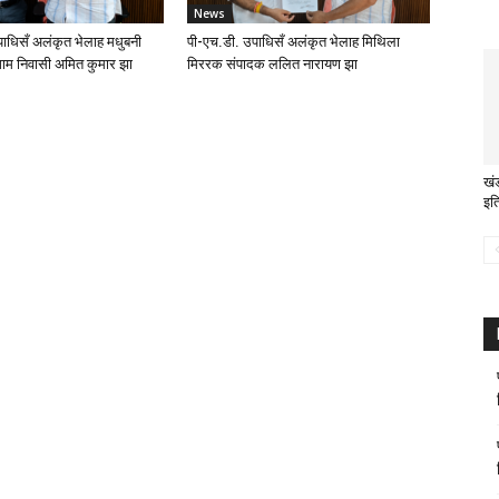
News
ाधिसँ अलंकृत भेलाह मधुबनी
पी-एच.डी. उपाधिसँ अलंकृत भेलाह मिथिला
ाम निवासी अमित कुमार झा
मिररक संपादक ललित नारायण झा
खं
इत