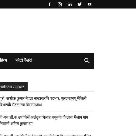
हित्य
फोटो गैलरी
नवीनतम समाचार
प्रो. अशोक कुमार मेहता सम्हारलनि पदभार, एलएनएमयू मैथिली
विभागकेँ भेटल नव विभागाध्यक्ष
पी-एच.डी.क उपाधिसँ अलंकृत भेलाह मधुबनी जिलाक मैलाम गाम
निवासी अमित कुमार झा