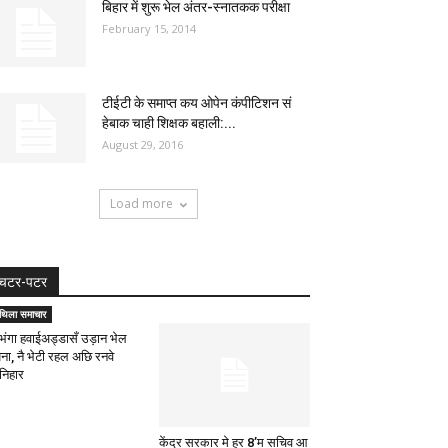
बिहार में शुरू भेल अंतर-स्नातकक परीक्षा
February 15, 2014
टीईटी के समाप्त कय ओपेन कंपीटिशन सं
हेबाक चाही शिक्षक बहाली:...
August 29, 2016
Load more
चटर-पटर
िथिला समाचार
भंगा हवाईअड्डासँ उड़ान भेल
ना, नै भेटी रहल अछि रनवे
ेनिहार
केंद्र सरकार मे हर 8’म सचिव आ