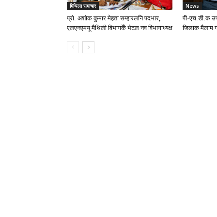
मिथिला समाचार
News
प्रो. अशोक कुमार मेहता सम्हारलनि पदभार,
पी-एच.डी.क उप
एलएनएमयू मैथिली विभागकेँ भेटल नव विभागाध्यक्ष
जिलाक मैलाम ग