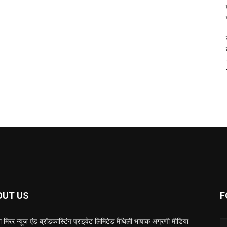
OUT US
F
 मिरर न्यूज एंड ब्रॉडकास्टिंग प्राइवेट लिमिटेड मैथिली भाषाक अग्रणी मीडिया