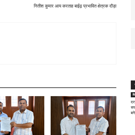
नितीश कुमार आय करताह बाईढ़ प्रभावित क्षेत्रक दौड़ा
म
दर
सप
बन