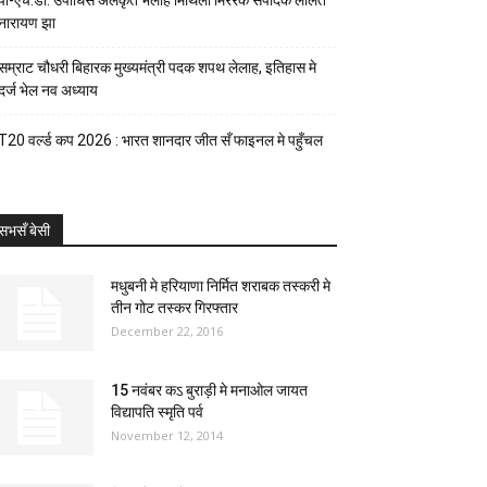
पी-एच.डी. उपाधिसँ अलंकृत भेलाह मिथिला मिररक संपादक ललित
नारायण झा
सम्राट चौधरी बिहारक मुख्यमंत्री पदक शपथ लेलाह, इतिहास मे
दर्ज भेल नव अध्याय
T20 वर्ल्ड कप 2026 : भारत शानदार जीत सँ फाइनल मे पहुँचल
सभसँ बेसी
मधुबनी मे हरियाणा निर्मित शराबक तस्करी मे
तीन गोट तस्कर गिरफ्तार
December 22, 2016
15 नवंबर कऽ बुराड़ी मे मनाओल जायत
विद्यापति स्मृति पर्व
November 12, 2014