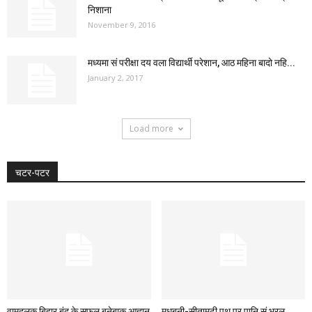
निशाना
November 9, 2016
मध्यमा सं परीक्षा दय वला विद्यार्थी परेशान, आठ महिना बादो नहि...
January 2, 2017
Load more
चटर-पटर
वामदलक बिहार बंद के सफल बनेबाक आह्वान
मधुबनी-सीतामढ़ी पथ पर पानि सं भरल