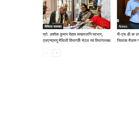
मिथिला समाचार
News
प्रो. अशोक कुमार मेहता सम्हारलनि पदभार,
पी-एच.डी.क उप
एलएनएमयू मैथिली विभागकेँ भेटल नव विभागाध्यक्ष
जिलाक मैलाम ग