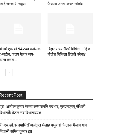
यत ई सरकारी स्कूल
फैसला जनता करत-नीतीश
भंगामे एक शो 94 टका कमेलक
बिहार राज्य गीतमे मिथिला नहि त
-जटीन, कतय गेलाह जय-
नीतीश मिथिला हितैशी कोना?
थिला करय...
Recent Post
प्रो. अशोक कुमार मेहता सम्हारलनि पदभार, एलएनएमयू मैथिली
विभागकेँ भेटल नव विभागाध्यक्ष
पी-एच.डी.क उपाधिसँ अलंकृत भेलाह मधुबनी जिलाक मैलाम गाम
निवासी अमित कुमार झा