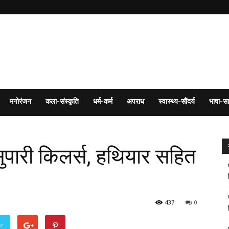
मनोरंजन
कला-संस्कृति
धर्म-कर्म
अपराध
स्वास्थ्य-सौंदर्य
भाषा-सा
पारी किलर्स, हथियार सहित
437
0
er