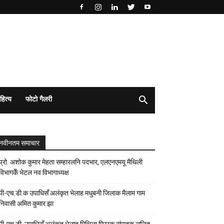
हित्य
फोटो गैलरी
नवीनतम समाचार
प्रो. अशोक कुमार मेहता सम्हारलनि पदभार, एलएनएमयू मैथिली
विभागकेँ भेटल नव विभागाध्यक्ष
पी-एच.डी.क उपाधिसँ अलंकृत भेलाह मधुबनी जिलाक मैलाम गाम
निवासी अमित कुमार झा