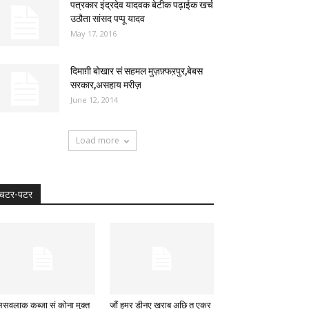
पत्रकार इंद्रदेव यादवक बेटीक पढ़ाईक खर्च
उठौता सांसद पप्पू यादव
May 17, 2016
दिमाग़ी बोखार सं सहमल मुज़फ़्फऱपुर,बेबस
सरकार,असहाय मरीज़
June 12, 2014
Load more
चटर-पटर
लिसवलाक कब्जा सं कोना मुक्त
जौं हमर डीनए खराब अछि त एकर