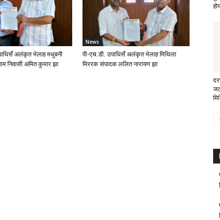
हो
News
ाधिसँ अलंकृत भेलाह मधुबनी
पी-एच.डी. उपाधिसँ अलंकृत भेलाह मिथिला
ाम निवासी अमित कुमार झा
मिररक संपादक ललित नारायण झा
दर
जट
मि