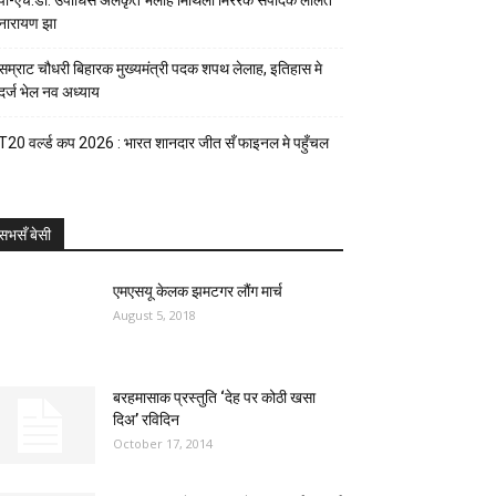
पी-एच.डी. उपाधिसँ अलंकृत भेलाह मिथिला मिररक संपादक ललित
नारायण झा
सम्राट चौधरी बिहारक मुख्यमंत्री पदक शपथ लेलाह, इतिहास मे
दर्ज भेल नव अध्याय
T20 वर्ल्ड कप 2026 : भारत शानदार जीत सँ फाइनल मे पहुँचल
सभसँ बेसी
एमएसयू केलक झमटगर लौंग मार्च
August 5, 2018
बरहमासाक प्रस्तुति ‘देह पर कोठी खसा
दिअ’ रविदिन
October 17, 2014