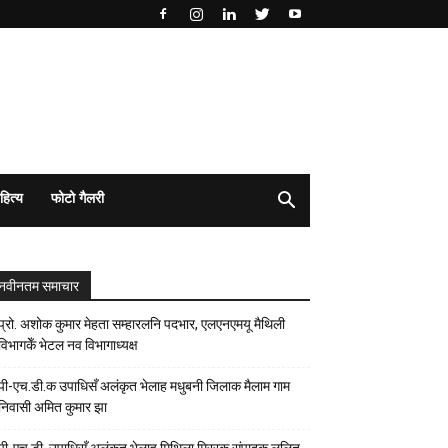
हित्य
फोटो गैलरी
नवीनतम समाचार
प्रो. अशोक कुमार मेहता सम्हारलनि पदभार, एलएनएमयू मैथिली
विभागकेँ भेटल नव विभागाध्यक्ष
पी-एच.डी.क उपाधिसँ अलंकृत भेलाह मधुबनी जिलाक मैलाम गाम
निवासी अमित कुमार झा