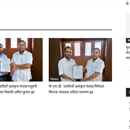
के
रा
मुज
मं
तल
News
ाधिसँ अलंकृत भेलाह मधुबनी
पी-एच.डी. उपाधिसँ अलंकृत भेलाह मिथिला
ाम निवासी अमित कुमार झा
मिररक संपादक ललित नारायण झा