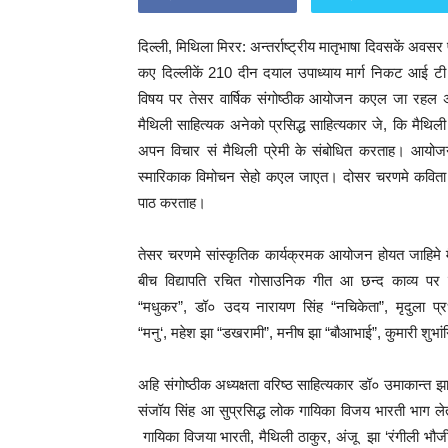
दिल्ली, मिथिला मिरर: अन्तर्राष्ट्रीय मातृभाषा दिवसकें अवसर
कए
दिल्लीकें
210
दीन दयाल उपाध्याय मार्ग निकट आई टी ओ 
विषय पर तेसर वार्षिक संगोष्ठीक आयोजन कएल जा रहल अछ
मैथिली साहित्यक अनेको प्रसिद्ध साहित्यकार जे, कि मै
अपन विचार सं मैथिली प्रेमी के संबोधित करताह। आयोजन 
स्मारिकाक विमोचन सेहो कएल जाएत। दोसर चरणमे कविता प
पाठ करताह।
तेसर चरणमे सांस्कृतिक कार्यक्रमक आयोजन होयत जाहिमे मै
बीच विद्यापति रचित गोसाउनिक गीत आ छन्द काव्य पर क
“मधुकर”
,
डॉ० उदय नारायण सिंह “नचिकेता”
,
मृदुला प्
“मनु
‘,
महेश झा “डखरामी”
,
मनीष झा “बौआभाई”
,
कुमारी शुभा
अहि संगोष्ठीक अध्यक्षता वरिष्ठ साहित्यकार डॉ० उमाकान्त 
संजॉय सिंह आ सुप्रसिद्ध लोक गायिका विजय भारती भाग ले
गायिका विजया भारती
,
मैथिली ठाकुर
,
अंजू झा ‘रंगीली भौजी