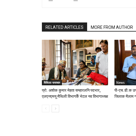
RELATED ARTICLES
MORE FROM AUTHOR
मिथिला समाचार
News
प्रो. अशोक कुमार मेहता सम्हारलनि पदभार,
पी-एच.डी.क उप
एलएनएमयू मैथिली विभागकेँ भेटल नव विभागाध्यक्ष
जिलाक मैलाम ग