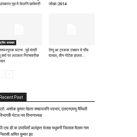
 उपकारा गृह मे केलनि छापेमारी
जोखा-2014
ष्ट्रीय समाचार
फ्फरपुरक घटना : पूर्व मंत्री
टेम्पू आ ट्रकक टक्कर मे पाँच
जू वर्मा पर लटकल गिरफ्तारीक
घायल, तीन गोटेक हालत...
वार
Recent Post
प्रो. अशोक कुमार मेहता सम्हारलनि पदभार, एलएनएमयू मैथिली
विभागकेँ भेटल नव विभागाध्यक्ष
पी-एच.डी.क उपाधिसँ अलंकृत भेलाह मधुबनी जिलाक मैलाम गाम
निवासी अमित कुमार झा