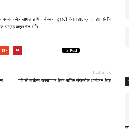
ें सफल बनेबाक लेल लागल छथि। संस्थाक ट्रस्टी विजय झा
,
ब्रजेश झा
,
संजीव
लेबाक आग्रह कएल गेल अछि।
Next article
्न
मैथिली साहित्य महासभा’क तेसर वार्षिक संगोष्ठीकें आयोजन कैल्ह
प्