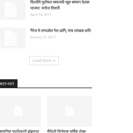
दिल्लीमे पूर्वांचल समाजकें खूब सम्मान देलक
भाजपा: मनोज तिवारी
April 14, 2017
गैरेज मे लगाओल गेल आगि, पांच लाखक क्षति
January 31, 2017
Load more
चटर-पटर
रशासनिक पदाधिकारी झंझारपुर
मैथिली सिनेमाक वार्षिक लेखा-