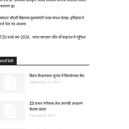
पी-एच.डी. उपाधिसँ अलंकृत भेलाह मिथिला मिररक संपादक ललित
नारायण झा
सम्राट चौधरी बिहारक मुख्यमंत्री पदक शपथ लेलाह, इतिहास मे
दर्ज भेल नव अध्याय
T20 वर्ल्ड कप 2026 : भारत शानदार जीत सँ फाइनल मे पहुँचल
सभसँ बेसी
बिहार विधानसभा चुनाव में शिवसेनाक सेंध
September 15, 2015
23 हजार रुपैयाक लेल अपनहि अपहरण
केलक छात्र
February 8, 2017