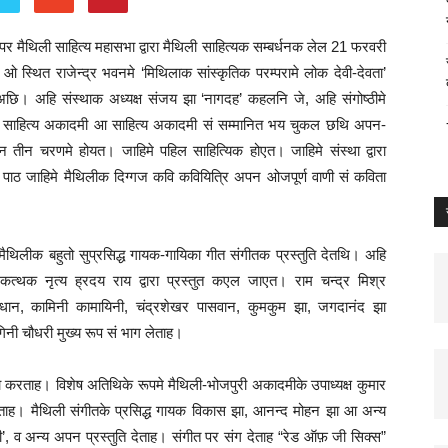
 पर मैथिली साहित्य महासभा द्वारा मैथिली साहित्यक सम्बर्धनक लेल
21
फरवरी
स्थित राजेन्द्र भवनमे ‘मिथिलाक सांस्कृतिक परम्परामे लोक देवी-देवता’
ि। अहि संस्थाक अध्यक्ष संजय झा ‘नागदह’ कहलनि जे, अहि संगोष्ठीमे
थिली साहित्य अकादमी आ साहित्य अकादमी सं सम्मानित भय चुकल छथि अपन-
तीन चरणमे होयत। जाहिमे पहिल साहित्यिक होएत। जाहिमे संस्था द्वारा
ाठ जाहिमे मैथिलीक दिग्गज कवि कवियित्रि अपन ओजपूर्ण वाणी सं कविता
थिलीक बहुतो सुप्रसिद्ध गायक-गायिका गीत संगीतक प्रस्तुति देतथि। अहि
त्थक नृत्य ह्रदय राय द्वारा प्रस्तुत कएल जाएत। राम चन्द्र मिश्र
रधान
,
कामिनी कामायिनी
,
चंद्रशेखर पासवान
,
कुमकुम झा
,
जगदानंद झा
ंगिनी चौधरी
मुख्य रूप सं भाग लेताह।
झा करताह। विशेष अतिथिके रूपमे मैथिली-भोजपुरी अकादमीके उपाध्यक्ष कुमार
ताह। मैथिली संगीतके प्रसिद्ध गायक विकास झा
,
आनन्द मोहन झा आ
अन्य
’
,
व अन्य अपन प्रस्तुति देताह। संगीत पर संग देताह “रेड ऑफ़ जी सिक्स”