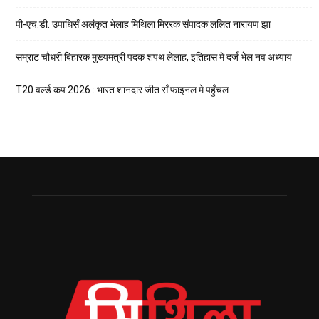
पी-एच.डी. उपाधिसँ अलंकृत भेलाह मिथिला मिररक संपादक ललित नारायण झा
सम्राट चौधरी बिहारक मुख्यमंत्री पदक शपथ लेलाह, इतिहास मे दर्ज भेल नव अध्याय
T20 वर्ल्ड कप 2026 : भारत शानदार जीत सँ फाइनल मे पहुँचल