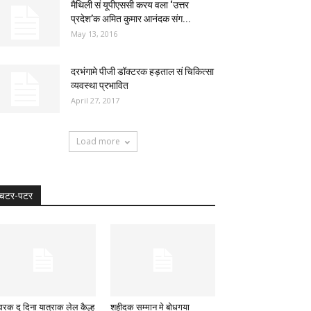
मैथिली सं यूपीएससी करय वला ‘उत्तर
प्रदेश’क अमित कुमार आनंदक संग...
May 13, 2016
दरभंगामे पीजी डॉक्टरक हड़ताल सं चिकित्सा
व्यवस्था प्रभावित
April 27, 2017
Load more
चटर-पटर
हारक दू दिना यात्राक लेल कैल्ह
शहीदक सम्मान मे बोधगया