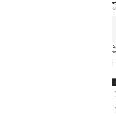
पटन
मुख
बि
पक