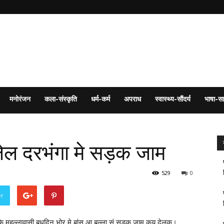
मनोरंजन
कला-संस्कृति
धर्म-कर्म
अपराध
स्वास्थ्य-सौंदर्य
भाषा-सा
ेल दरभंगा मे सड़क जाम
529
0
er
 के मुहल्लावासी बुधदिन भोर मे बांस आ बल्ला सं सड़क जाम कय देलक।