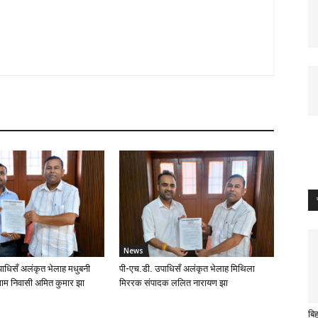
News
ाधिसँ अलंकृत भेलाह मधुबनी
पी-एच.डी. उपाधिसँ अलंकृत भेलाह मिथिला
ाम निवासी अमित कुमार झा
मिररक संपादक ललित नारायण झा
बि