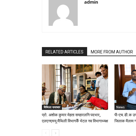
admin
RELATED ARTICLES
MORE FROM AUTHOR
मिथिला समाचार
News
प्रो. अशोक कुमार मेहता सम्हारलनि पदभार,
पी-एच.डी.क उप
एलएनएमयू मैथिली विभागकेँ भेटल नव विभागाध्यक्ष
जिलाक मैलाम ग