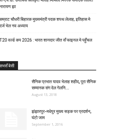
पी-एच.डी. उपाधिसँ अलंकृत भेलाह मिथिला मिररक संपादक ललित
नारायण झा
सम्राट चौधरी बिहारक मुख्यमंत्री पदक शपथ लेलाह, इतिहास मे
दर्ज भेल नव अध्याय
T20 वर्ल्ड कप 2026 : भारत शानदार जीत सँ फाइनल मे पहुँचल
सभसँ बेसी
सैनिक प्रभात यादव भेलाह शहीद, पूरा सैनिक
सम्मानक संग देल गेलनि...
August 13, 2018
झंझारपुर-मधेपुर मुख्य सड़क पर प्रदर्शन,
घंटो जाम
September 1, 2016