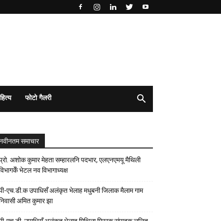
हित्य
फोटो गैलरी
नवीनतम समाचार
प्रो. अशोक कुमार मेहता सम्हारलनि पदभार, एलएनएमयू मैथिली
विभागकेँ भेटल नव विभागाध्यक्ष
पी-एच.डी.क उपाधिसँ अलंकृत भेलाह मधुबनी जिलाक मैलाम गाम
निवासी अमित कुमार झा