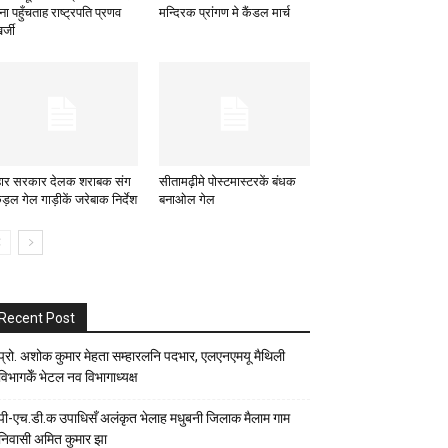
ा पहुँचताह राष्ट्रपति प्रणव
मन्दिरक प्रांगण मे कैंडल मार्च
र्जी
हार सरकार देलक शराबक संग
सीतामढ़ीमे पोस्टमास्टरकें बंधक
ड़ल गेल गाड़ीकें जरेबाक निर्देश
बनाओल गेल
Recent Post
प्रो. अशोक कुमार मेहता सम्हारलनि पदभार, एलएनएमयू मैथिली
विभागकेँ भेटल नव विभागाध्यक्ष
पी-एच.डी.क उपाधिसँ अलंकृत भेलाह मधुबनी जिलाक मैलाम गाम
निवासी अमित कुमार झा