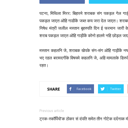
पटना, मिथिला मिरर: बिहारमे शराबक संग पकड़ल गेल गा
पकड़ल जाएत ओहि गाडीकें जब्त कय जरा देल जाएत। शरा
निषेध मंत्री जलील मस्तान बृहस्पति दिन ई फरमान जारी के
शराब पकड़ल जाएत ओहि गाड़ीकें कोनो हालमे नहि छोड़ल ज
मस्तान कहलनि जे, शराबक खेपके संग-संग ओहि गाड़ीकें 
भए रहल बरामदगीके विषयमे कहलनि जे, अहि मामलाके डिस्पो
रहत।
SHARE
Facebook
Twitter
Previous article
ट्रक-स्कॉर्पियो’क ठोकर सं दंपति समेत तीन गोटेक दर्दनाक म