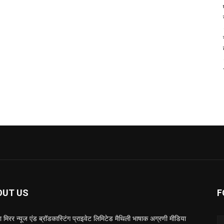
OUT US
F
 मिरर न्यूज एंड ब्रॉडकास्टिंग प्राइवेट लिमिटेड मैथिली भाषाक अग्रणी मीडिया