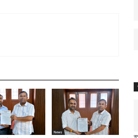
News
जु