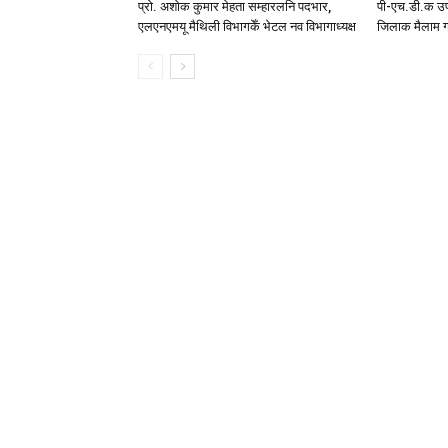
प्रो. अशोक कुमार मेहता सम्हारलनि पदभार,
पी-एच.डी.क उप
एलएनएमयू मैथिली विभागकेँ भेटल नव विभागाध्यक्ष
जिलाक मैलाम ग