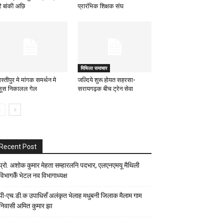
ि बांकी अछि
प्रारंभिक शिक्षक संघ
मिथिला समाचार
्तीपुर मे मांगक समर्थन मे
जल्दिये शुरू होयत सहरसा-
लूस निकालल गेल
सरायगढ़क बीच ट्रेन सेवा
Recent Post
प्रो. अशोक कुमार मेहता सम्हारलनि पदभार, एलएनएमयू मैथिली
विभागकेँ भेटल नव विभागाध्यक्ष
पी-एच.डी.क उपाधिसँ अलंकृत भेलाह मधुबनी जिलाक मैलाम गाम
निवासी अमित कुमार झा