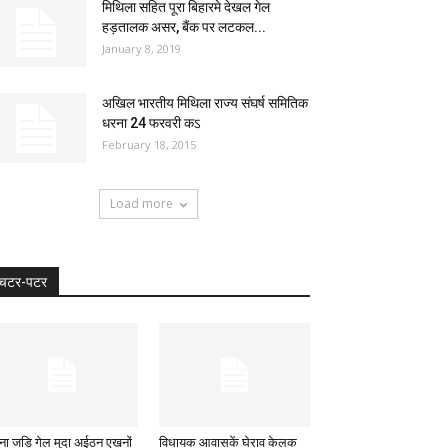
मिथिला सहित पूरा बिहारमे देखल गेल
हड़तालक असर, बैंक पर लटकल...
January 8, 2019
अखिल भारतीय मिथिला राज्य संघर्ष समितिक
धरना 24 फरवरी कऽ
February 18, 2015
Load more
चटर-पटर
न्ना जड़ि गेल मुदा अईठन एखनों
विधायक आवासकें घेराव केलक