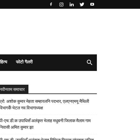
हित्य
फोटो गैलरी
नवीनतम समाचार
प्रो. अशोक कुमार मेहता सम्हारलनि पदभार, एलएनएमयू मैथिली
विभागकेँ भेटल नव विभागाध्यक्ष
पी-एच.डी.क उपाधिसँ अलंकृत भेलाह मधुबनी जिलाक मैलाम गाम
निवासी अमित कुमार झा