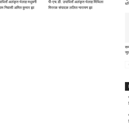
ाधिसँ अलंकृत भेलाह मधुबनी
पी-एच.डी. उपाधिसँ अलंकृत भेलाह मिथिला
धर
ाम निवासी अमित कुमार झा
मिररक संपादक ललित नारायण झा
समस
जु