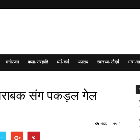
मनोरंजन
कला-संस्कृति
धर्म-कर्म
अपराध
स्वास्थ्य-सौंदर्य
भाषा-सा
शराबक संग पकड़ल गेल
466
0
er