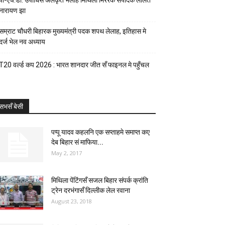
पी-एच.डी. उपाधिसँ अलंकृत भेलाह मिथिला मिररक संपादक ललित
नारायण झा
सम्राट चौधरी बिहारक मुख्यमंत्री पदक शपथ लेलाह, इतिहास मे
दर्ज भेल नव अध्याय
T20 वर्ल्ड कप 2026 : भारत शानदार जीत सँ फाइनल मे पहुँचल
सभसँ बेसी
पप्पू यादव कहलनि एक सप्ताहमे समाप्त कए
देब बिहार सं माफिया...
May 2, 2017
मिथिला पेंटिंगसँ सजल बिहार संपर्क क्रांति
ट्रेन दरभंगासँ दिल्लीक लेल रवाना
August 23, 2018