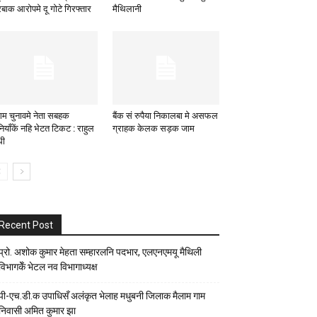
बाक आरोपमे दू गोटे गिरफ्तार
मैथिलानी
गम चुनावमे नेता सबहक
बैंक सं रुपैया निकालबा मे असफल
ियाँकें नहि भेटत टिकट : राहुल
ग्राहक केलक सड़क जाम
धी
Recent Post
प्रो. अशोक कुमार मेहता सम्हारलनि पदभार, एलएनएमयू मैथिली
विभागकेँ भेटल नव विभागाध्यक्ष
पी-एच.डी.क उपाधिसँ अलंकृत भेलाह मधुबनी जिलाक मैलाम गाम
निवासी अमित कुमार झा