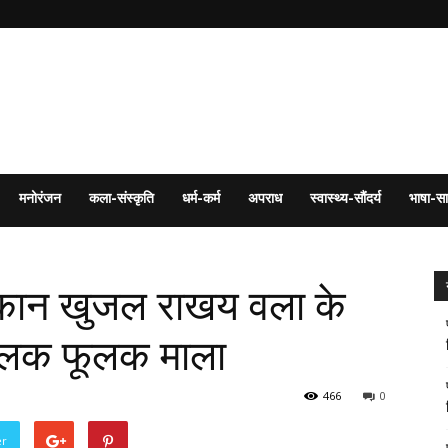
मनोरंजन
कला-संस्कृति
धर्म-कर्म
अपराध
स्वास्थ्य-सौंदर्य
भाषा-सा
दोकान खुजल राखय वला के
िरेलक फूलक माला
466
0
er