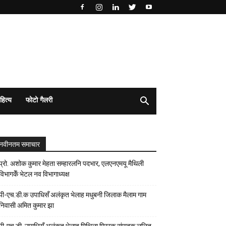
हित्य
फोटो गैलरी
नवीनतम समाचार
प्रो. अशोक कुमार मेहता सम्हारलनि पदभार, एलएनएमयू मैथिली
विभागकेँ भेटल नव विभागाध्यक्ष
पी-एच.डी.क उपाधिसँ अलंकृत भेलाह मधुबनी जिलाक मैलाम गाम
निवासी अमित कुमार झा