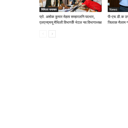
मिथिला समाचार
News
प्रो. अशोक कुमार मेहता सम्हारलनि पदभार,
पी-एच.डी.क उप
एलएनएमयू मैथिली विभागकेँ भेटल नव विभागाध्यक्ष
जिलाक मैलाम ग