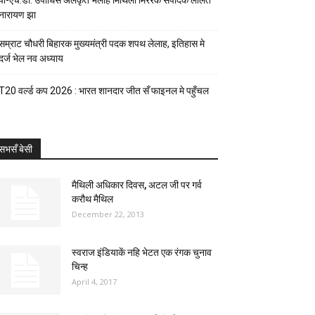
पी-एच.डी. उपाधिसँ अलंकृत भेलाह मिथिला मिररक संपादक ललित
नारायण झा
सम्राट चौधरी बिहारक मुख्यमंत्री पदक शपथ लेलाह, इतिहास मे
दर्ज भेल नव अध्याय
T20 वर्ल्ड कप 2026 : भारत शानदार जीत सँ फाइनल मे पहुँचल
सभसँ बेसी
मैथिली अधिकार दिवस, अटल जी पर गर्व
करौथ मैथिल
December 22, 2013
स्वराज इंडियाकें नहि भेटत एक रंगक चुनाव
चिन्ह
April 4, 2017