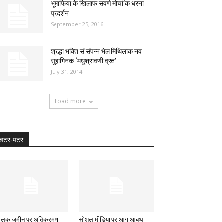
भूमाफिया के खिलाफ सवर्ण मोर्चा’क धरना
प्रदर्शन
September 25, 2016
श्रद्धा भक्ति सं संपन्न भेल मिथिलाक नव
सुहागिनक ‘मधुश्रावणी व्रत’
July 31, 2014
Load more
चटर-पटर
कूलक जमीन पर अतिक्रमण
सोशल मीडिया पर आगु आबथु