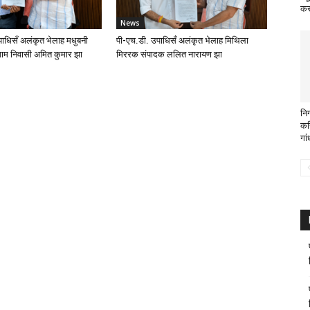
कर
News
ाधिसँ अलंकृत भेलाह मधुबनी
पी-एच.डी. उपाधिसँ अलंकृत भेलाह मिथिला
ाम निवासी अमित कुमार झा
मिररक संपादक ललित नारायण झा
नि
कन
गां