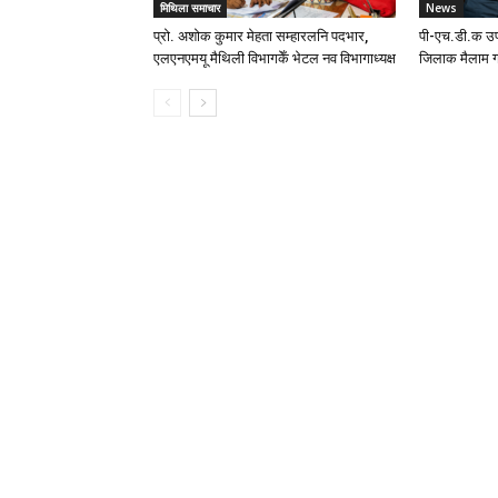
मिथिला समाचार
News
प्रो. अशोक कुमार मेहता सम्हारलनि पदभार,
पी-एच.डी.क उप
एलएनएमयू मैथिली विभागकेँ भेटल नव विभागाध्यक्ष
जिलाक मैलाम ग