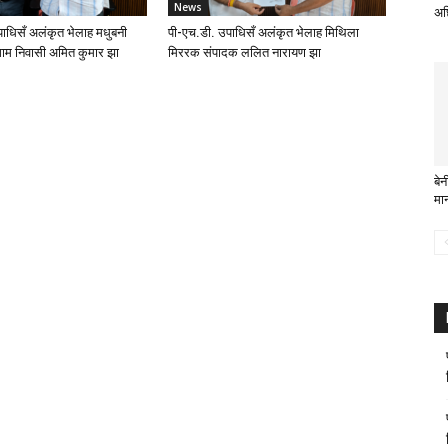
News
अछ
ाधिसँ अलंकृत भेलाह मधुबनी
पी-एच.डी. उपाधिसँ अलंकृत भेलाह मिथिला
ाम निवासी अमित कुमार झा
मिररक संपादक ललित नारायण झा
बे
मा