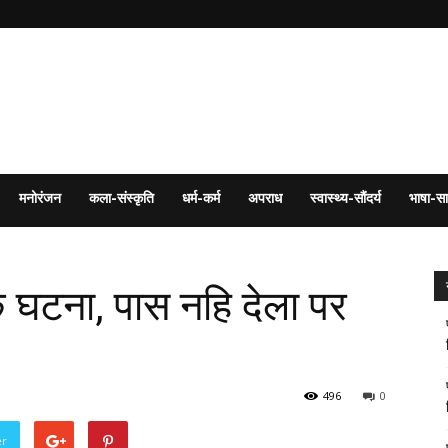
मनोरंजन
कला-संस्कृति
धर्म-कर्म
अपराध
स्वास्थ्य-सौंदर्य
भाषा-सा
क घटना, पास नहि देला पर
496
0
er