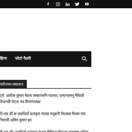
हित्य
फोटो गैलरी
नवीनतम समाचार
प्रो. अशोक कुमार मेहता सम्हारलनि पदभार, एलएनएमयू मैथिली
विभागकेँ भेटल नव विभागाध्यक्ष
पी-एच.डी.क उपाधिसँ अलंकृत भेलाह मधुबनी जिलाक मैलाम गाम
निवासी अमित कुमार झा