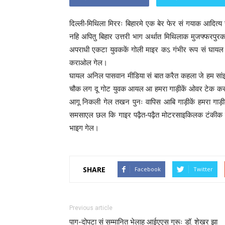
दिल्ली-मिथिला मिररः बिहारमे एक बेर फेर सं गयाक आदित्
नहि अपितु बिहार उत्तरी भाग अर्थात मिथिलाक मुजफ्फरपुरक 
अपराधी एकटा युवककें गोली माइर कऽ गंभीर रूप सं घायल 
कराओल गेल।
घायल अनिल पासवान मीडिया सं बात करैत कहला जे हम सांझ
चौक लग दू गोट युवक आयल आ हमरा गाड़ीकें ओवर टेक कर
आगू निकली गेल तखन पुनः वापिस आबि गाड़ीकें हमरा ग
समसाएल छल कि गाइर पढ़ैत-पढ़ैत मोटरसाइकिलक टंकीक नी
भाइग गेल।
SHARE
Facebook
Twitter
Previous article
पाग-दोपटा सं सम्मानित भेलाह आईएएस गुरूः डॉ. शेखर झा