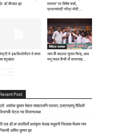
िः डाॅ.बीरबल झा
मातरम’ पर विशेष चर्चा,
प्रधानमंत्री नरेंद्र मोदी...
मिथिला समाचार
नीपट्टी मे 24 किलोमीटर मे बनत
जाप केँ बदलल चुनाव चिन्ह, आब
नव श्रृखंला
पप्पू यादव कैंची सँ कतरताह...
Recent Post
प्रो. अशोक कुमार मेहता सम्हारलनि पदभार, एलएनएमयू मैथिली
विभागकेँ भेटल नव विभागाध्यक्ष
पी-एच.डी.क उपाधिसँ अलंकृत भेलाह मधुबनी जिलाक मैलाम गाम
निवासी अमित कुमार झा