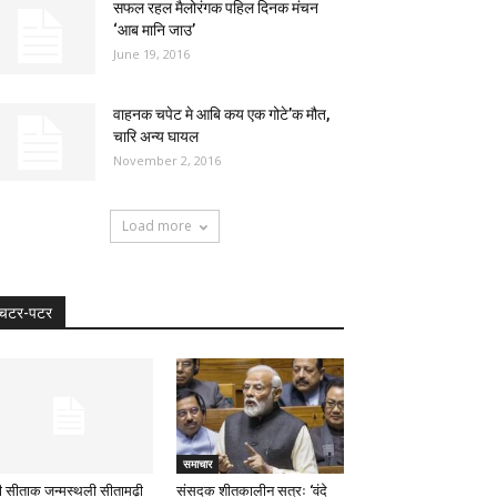
सफल रहल मैलोरंगक पहिल दिनक मंचन
‘आब मानि जाउ’
June 19, 2016
वाहनक चपेट मे आबि कय एक गोटे’क मौत,
चारि अन्य घायल
November 2, 2016
Load more
चटर-पटर
समाचार
वी सीताक जन्मस्थली सीतामढ़ी
संसदक शीतकालीन सत्रः ‘वंदे