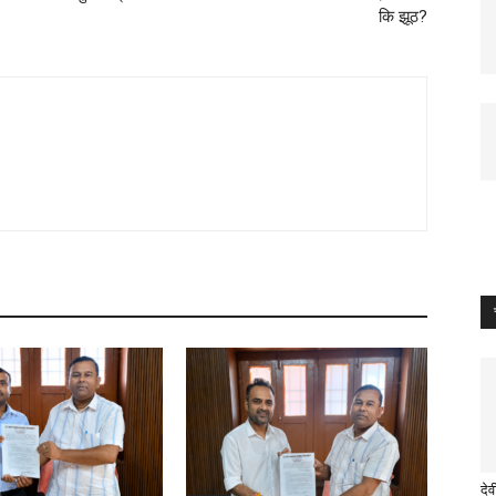
कि झूठ?
दे