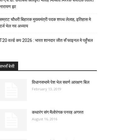
पी-एच.डी. उपाधिसँ अलंकृत भेलाह मिथिला मिररक संपादक ललित
नारायण झा
सम्राट चौधरी बिहारक मुख्यमंत्री पदक शपथ लेलाह, इतिहास मे
दर्ज भेल नव अध्याय
T20 वर्ल्ड कप 2026 : भारत शानदार जीत सँ फाइनल मे पहुँचल
सभसँ बेसी
विधानसभामे पेश भेल सवर्ण आरक्षण बिल
February 13, 2019
कथारंग संग मैलोरंगक पनरह अगस्त
August 16, 2016