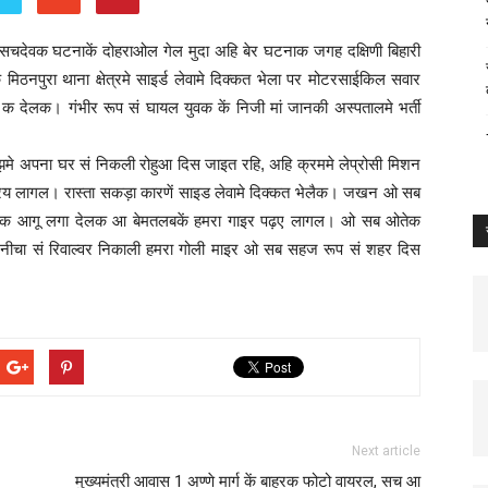
य सचदेवक घटनाकें दोहराओल गेल मुदा अहि बेर घटनाक जगह दक्षिणी बिहारी
मिठनपुरा थाना क्षेत्रमे साइर्ड लेवामे दिक्कत भेला पर मोटरसाईकिल सवार
क देलक। गंभीर रूप सं घायल युवक कें निजी मां जानकी अस्पतालमे भर्ती
मे अपना घर सं निकली रोहुआ दिस जाइत रहि, अहि क्रममे लेप्रोसी मिशन
य लागल। रास्ता सकड़ा कारणें साइड लेवामे दिक्कत भेलैक। जखन ओ सब
ाड़ीक आगू लगा देलक आ बेमतलबकें हमरा गाइर पढ़ए लागल। ओ सब ओतेक
चा सं रिवाल्वर निकाली हमरा गोली माइर ओ सब सहज रूप सं शहर दिस
Next article
मुख्यमंत्री आवास 1 अण्णे मार्ग कें बाहरक फोटो वायरल, सच आ