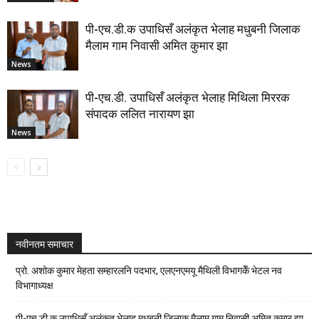
पी-एच.डी.क उपाधिसँ अलंकृत भेलाह मधुबनी जिलाक
मैलाम गाम निवासी अमित कुमार झा
News
पी-एच.डी. उपाधिसँ अलंकृत भेलाह मिथिला मिररक
संपादक ललित नारायण झा
News
नवीनतम समाचार
प्रो. अशोक कुमार मेहता सम्हारलनि पदभार, एलएनएमयू मैथिली विभागकेँ भेटल नव
विभागाध्यक्ष
पी-एच.डी.क उपाधिसँ अलंकृत भेलाह मधुबनी जिलाक मैलाम गाम निवासी अमित कुमार झा