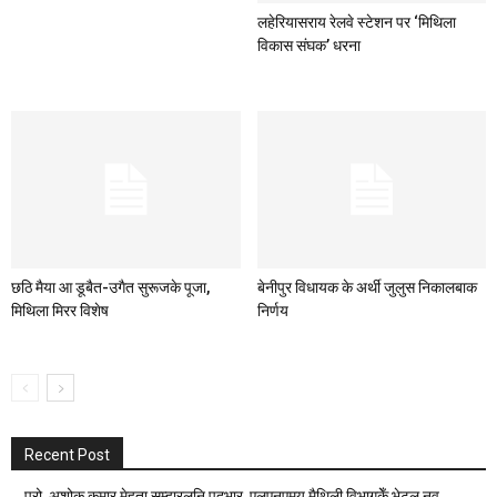
लहेरियासराय रेलवे स्टेशन पर ‘मिथिला
विकास संघक’ धरना
छठि मैया आ डूबैत-उगैत सुरूजके पूजा,
बेनीपुर विधायक के अर्थी जुलुस निकालबाक
मिथिला मिरर विशेष
निर्णय
Recent Post
प्रो. अशोक कुमार मेहता सम्हारलनि पदभार, एलएनएमयू मैथिली विभागकेँ भेटल नव