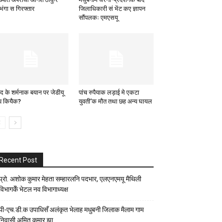
भंगा स गिरफ्तार
जिलाधिकारी सं भेंट कए ज्ञापन
सौंपलकः एमएसयू
द के शर्मनाक बयान पर जेडीयू
पांच रुपैयाक लड़ाई मे एकटा
्प कियैक?
युवती’क मौत तथा छह अन्य घायल
Recent Post
प्रो. अशोक कुमार मेहता सम्हारलनि पदभार, एलएनएमयू मैथिली
विभागकेँ भेटल नव विभागाध्यक्ष
पी-एच.डी.क उपाधिसँ अलंकृत भेलाह मधुबनी जिलाक मैलाम गाम
निवासी अमित कुमार झा