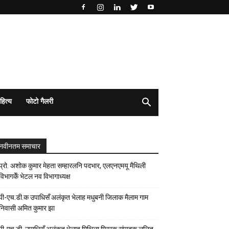
हित्य
फोटो गैलरी
नवीनतम समाचार
प्रो. अशोक कुमार मेहता सम्हारलनि पदभार, एलएनएमयू मैथिली
विभागकेँ भेटल नव विभागाध्यक्ष
पी-एच.डी.क उपाधिसँ अलंकृत भेलाह मधुबनी जिलाक मैलाम गाम
निवासी अमित कुमार झा