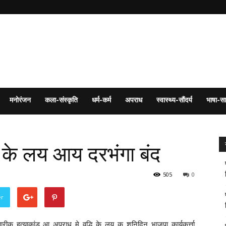
मनोरंजन
कला-संस्कृति
धर्म-कर्म
अपराध
स्वास्थ्य-सौंदर्य
भाषा-सा
ड के लय आय दरभंगा बंद
505
0
er
रीक हत्याकांड आ अपराध मे वृद्धि के लय क शनिदिन भाजपा कार्यकर्त्ता