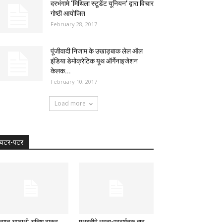
दरभंगामे ‘मिथिला स्टूडेंट यूनियन’ द्वारा विचार
गोष्ठी आयोजित
February 28, 2017
पूंजीवादी निजाम के उखाड़बाक लेल ऑल
इंडिया डेमोक्रेटिक यूथ ऑर्गेनाइजेशन
केलक...
February 10, 2017
Load more
चटर-पटर
ख्यात अपराधी अनिश ठाकुर
मधुबनीमे धरना-प्रदर्शनक बाद