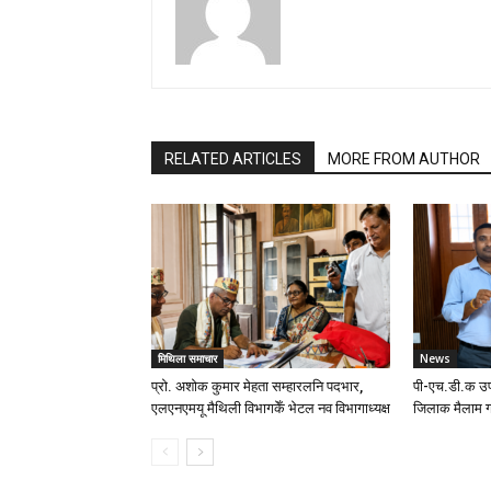
RELATED ARTICLES
MORE FROM AUTHOR
मिथिला समाचार
News
प्रो. अशोक कुमार मेहता सम्हारलनि पदभार,
पी-एच.डी.क उप
एलएनएमयू मैथिली विभागकेँ भेटल नव विभागाध्यक्ष
जिलाक मैलाम ग