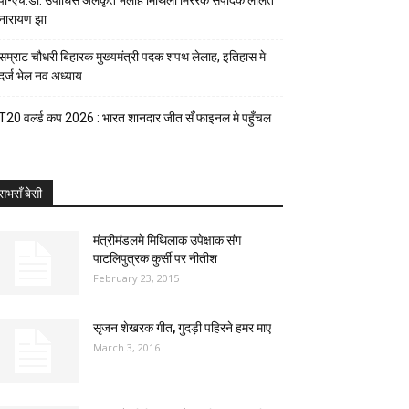
पी-एच.डी. उपाधिसँ अलंकृत भेलाह मिथिला मिररक संपादक ललित
नारायण झा
सम्राट चौधरी बिहारक मुख्यमंत्री पदक शपथ लेलाह, इतिहास मे
दर्ज भेल नव अध्याय
T20 वर्ल्ड कप 2026 : भारत शानदार जीत सँ फाइनल मे पहुँचल
सभसँ बेसी
मंत्रीमंडलमे मिथिलाक उपेक्षाक संग
पाटलिपुत्रक कुर्सी पर नीतीश
February 23, 2015
सृजन शेखरक गीत, गुदड़ी पहिरने हमर माए
March 3, 2016