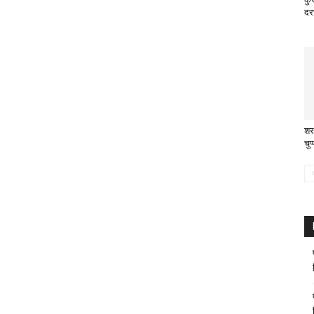
दर
शर
चुप