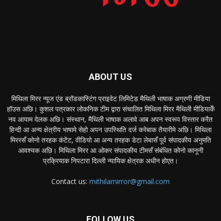
ABOUT US
मिथिला मिरर न्यूज एंड ब्रॉडकास्टिंग प्राइवेट लिमिटेड मैथिली भाषाक अग्रणी मीडिया
हॉउस अछि। कुशल पत्रकार लोकनिक टीम द्वारा संचालित मिथिला मिरर मैथिली मीडियाकेँ
नव आयाम देलक अछि। संस्थान, मैथिली भाषाक अलावे आब अपन स्वरूप विस्तार करैत
हिन्दी आ अन्य क्षेत्रीय भाषामे सेहो अपन उपस्थिति दर्ज करेबाक तैयारीमे अछि। मिथिला
मिररसँ कोनो तरहक कंटेंट, वीडियो आ अन्य तरहक डेटा लेबासँ पूर्व संपादकीय अनुमति
आवश्यक अछि। मिथिला मिरर आ ओकर संपादकीय टीमसँ संबंधित कोनो कानूनी
प्रक्रियाक निपटारा दिल्ली न्यायिक क्षेत्रक अधीन होएत।
Contact us:
mithilamirror@gmail.com
FOLLOW US