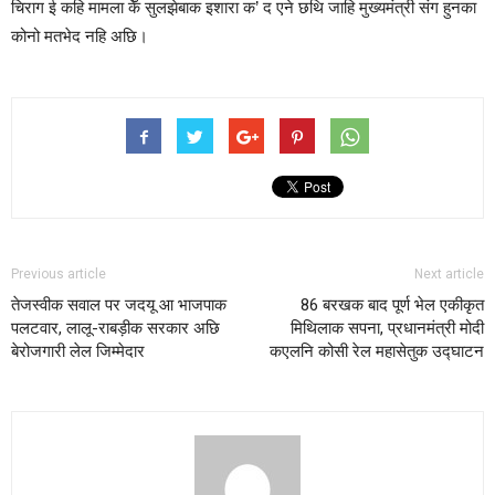
चिराग ई कहि मामला केँ सुलझेबाक इशारा क’ द एने छथि जाहि मुख्यमंत्री संग हुनका
कोनो मतभेद नहि अछि।
Previous article
Next article
तेजस्वीक सवाल पर जदयू आ भाजपाक
86 बरखक बाद पूर्ण भेल एकीकृत
पलटवार, लालू-राबड़ीक सरकार अछि
मिथिलाक सपना, प्रधानमंत्री मोदी
बेरोजगारी लेल जिम्मेदार
कएलनि कोसी रेल महासेतुक उद्घाटन