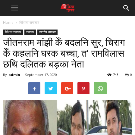
Home
मिथिला समाचार
मिथिला समाचार
समाचार
राष्ट्रीय समाचार
जीतनराम मांझी केँ बदलनि सुर, चिराग
केँ कहलनि घरक बच्चा, त’ रामविलास
छथि दलितक बड़का नेता
By
admin
-
September 17, 2020
743
0