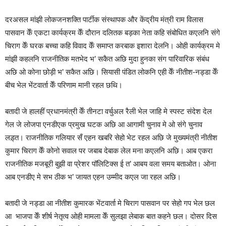
दरअसल मांझी लोकजनशक्ति पार्टीक संस्‍थापक और केंद्रीय मंत्री राम विलास
पासवान केँ एकटा कार्यक्रम केँ दौरान दलितक बड़का नेता कहि संबोधित कएलनि संगे
चिराग केँ घरक बच्चा कहि विवाद केँ समाप्त करबाक इशारा देलनि। ओही कार्यक्रम मे
मांझी कहलनि राजनीतिक मतभेद भ’ सकैत अछि मुदा हुनका संग पारिवारिक संबंध
अछि ओ कोना छोड़ी भ’ सकैत अछि। सियासी पंडित लोकनि एही केँ नीतीश-नड्डा केँ
बीच भेल भेंटवार्ता केँ परिणाम मानी रहल छथि।
बतादी जे हालहीं प्रधानमंत्री केँ तीनटा वर्चुअल रैली भेल जाहि मे स्पस्ट संदेश देल
गेल जे लोजपा एनडीएक प्रमुख घटक अछि आ आगामी चुनाव मे ओ संगे चुनाव
लड़्त। राजनीतिक गलियार सँ एहन खबरि सेहो भेट रहल अछि जे मुख्यमंत्री नीतीश
कुमार चिराग केँ कोनो सवाल पर जबाब देबाक लेल मना कएलनि अछि। आब एकरा
राजनीतिक मजबूरी बुझी वा प्रेशर पॉलिटिक्स ई त’ आबय वला समय बताओत। ओना
आब एनडीए मे सभ ठीक भ’ जायत एहन उम्मीद कएल जा रहल अछि।
बतादी जे नड्डा आ नीतीश कुमारक भेंटवार्ता मे चिराग पासवान पर सेहो गप भेल छल
आ भाजपा केँ शीर्ष नेतृत्व ओही मामला केँ सुलझा लेबाक बात कहने छल। दोसर दिस