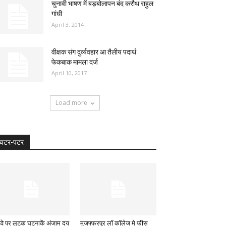
चुनावी भाषण में बड़बोलापन बंद करौथ राहुल
गांधी
April 3, 2014
वीक्षक संग दुर्व्यवहार आ तैलीय पदार्थ
फेकबाक मामला दर्ज
April 10, 2017
Load more
चटर-पटर
ईवे पर लूटक घटनाकें अंजाम दय
मुजफ्फरपुर लॉ कॉलेज मे फीस