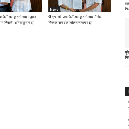
वल
गि
News
ाधिसँ अलंकृत भेलाह मधुबनी
पी-एच.डी. उपाधिसँ अलंकृत भेलाह मिथिला
ाम निवासी अमित कुमार झा
मिररक संपादक ललित नारायण झा
यूक
नि