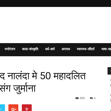
मनोरंजन
कला-संस्कृति
धर्म-कर्म
अपराध
स्वास्थ्य-सौंदर्य
भाषा-सा
ाद नालंदा मे 50 महादलित
ग जुर्माना
515
0
er