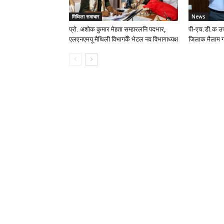
मिथिला समाचार
News
प्रो. अशोक कुमार मेहता सम्हारलनि पदभार,
पी-एच.डी.क उप
एलएनएमयू मैथिली विभागकेँ भेटल नव विभागाध्यक्ष
जिलाक मैलाम ग