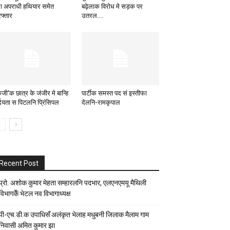
ा अपराधी हथियार समेत
बढ़ेलाक विरोध मे सड़क पर
रफ्तार
उतरल...
ेजी’क छात्र के जंजीर मे बान्हि
पार्टीक समस्त पद सं इस्तीफा
र्दयता स पिटलनि प्रिंसिपल
देलनि-रामकृपाल
Recent Post
प्रो. अशोक कुमार मेहता सम्हारलनि पदभार, एलएनएमयू मैथिली
विभागकेँ भेटल नव विभागाध्यक्ष
पी-एच.डी.क उपाधिसँ अलंकृत भेलाह मधुबनी जिलाक मैलाम गाम
निवासी अमित कुमार झा