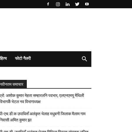
हित्य
फोटो गैलरी
नवीनतम समाचार
प्रो. अशोक कुमार मेहता सम्हारलनि पदभार, एलएनएमयू मैथिली
विभागकेँ भेटल नव विभागाध्यक्ष
पी-एच.डी.क उपाधिसँ अलंकृत भेलाह मधुबनी जिलाक मैलाम गाम
निवासी अमित कुमार झा