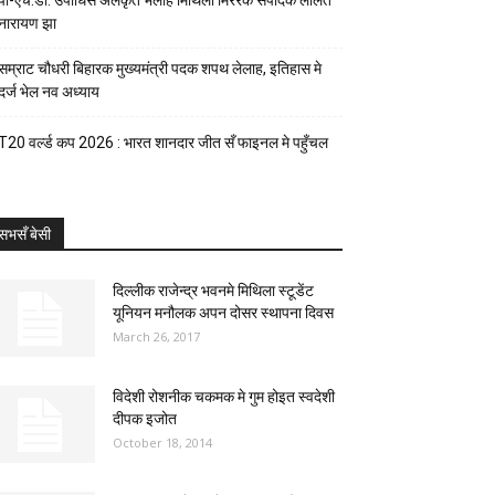
पी-एच.डी. उपाधिसँ अलंकृत भेलाह मिथिला मिररक संपादक ललित
नारायण झा
सम्राट चौधरी बिहारक मुख्यमंत्री पदक शपथ लेलाह, इतिहास मे
दर्ज भेल नव अध्याय
T20 वर्ल्ड कप 2026 : भारत शानदार जीत सँ फाइनल मे पहुँचल
सभसँ बेसी
दिल्लीक राजेन्द्र भवनमे मिथिला स्टूडेंट
यूनियन मनौलक अपन दोसर स्थापना दिवस
March 26, 2017
विदेशी रोशनीक चकमक मे गुम होइत स्वदेशी
दीपक इजोत
October 18, 2014