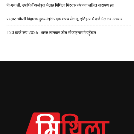
पी-एच.डी. उपाधिसँ अलंकृत भेलाह मिथिला मिररक संपादक ललित नारायण झा
सम्राट चौधरी बिहारक मुख्यमंत्री पदक शपथ लेलाह, इतिहास मे दर्ज भेल नव अध्याय
T20 वर्ल्ड कप 2026 : भारत शानदार जीत सँ फाइनल मे पहुँचल