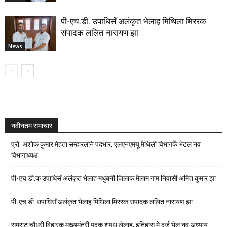
पी-एच.डी. उपाधिसँ अलंकृत भेलाह मिथिला मिररक
संपादक ललित नारायण झा
News
नवीनतम समाचार
प्रो. अशोक कुमार मेहता सम्हारलनि पदभार, एलएनएमयू मैथिली विभागकेँ भेटल नव
विभागाध्यक्ष
पी-एच.डी.क उपाधिसँ अलंकृत भेलाह मधुबनी जिलाक मैलाम गाम निवासी अमित कुमार झा
पी-एच.डी. उपाधिसँ अलंकृत भेलाह मिथिला मिररक संपादक ललित नारायण झा
सम्राट चौधरी बिहारक मुख्यमंत्री पदक शपथ लेलाह, इतिहास मे दर्ज भेल नव अध्याय