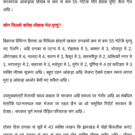
सरकारक आंकड़ाक हिसाब सं कम सं कम 55 गोटेक मौत हेवाक पुष्टि कैल गेल
अछि।
कोन जिलामे कतेक लोकक भेल मृत्यु?
बिहारक विभिन्न हिस्सा आ मिथिला क्षेत्रमे खसल ठनकामे कम सं कम 55 गोटेकें मृत्यु
भए गेलनि। अहि ठनका सं पटना मे 4, रोहतास मे 5, बक्सर मे 3, भोजपुर मे 2,
औरंगाबाद मे 4, नालंदा मे 4, सारण मे 3, कैमूर मे 3, समस्तीपुर मे 2, वाल्मिकी नगर मे
1, भागलपुर मे 2, सहरसा मे 3, मधेपुरा मे 1, मुंगेर मे 2, पूर्णिया मे 4 एवं कटिहार मे 3
व्यक्ति मौतक सूचना अछि। बहुत एहन आंकड़ा अछि जेकरा ऐबामे एखन समय लागत
मुदा इ आंकड़ा आओर बेसी भए सकैत अछि।
उपमुख्यमंत्री तेजस्वी यादव कहला जे सरकार अहि मामला पर गंभीर अछि आ संबंधित
मंत्रीकें घटनास्थल तक भेजल जा रहल छैन आ ओ समुचित रिपोर्ट सरकार कें
देताह। सरकार पूर्ण रूपसं पीड़ित परिवारक संग अछि।
दोसर दिस ठनका सं यूपी मे 43 व्यक्ति जखन कि झारखंड मे सेहो बिजलीक करंट
लगला सं एवं ठनका सं कम सं कम छह गोट व्यक्ति मौतक खबैर अछि। मौसम