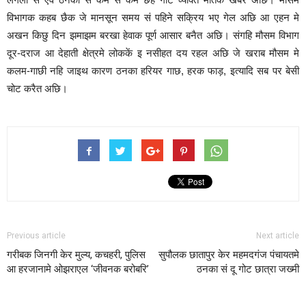
विभागक कहब छैक जे मानसून समय सं पहिने सक्रिय भए गेल अछि आ एहन मे
अखन किछु दिन झमाझम बरखा हेवाक पूर्ण आसार बनैत अछि। संगहि मौसम विभाग
दूर-दराज आ देहाती क्षेत्रमे लोककें इ नसीहत दय रहल अछि जे खराब मौसम मे
कलम-गाछी नहि जाइथ कारण ठनका हरियर गाछ, हरक फाड़, इत्यादि सब पर बेसी
चोट करैत अछि।
Previous article
Next article
गरीबक जिनगी केर मुल्य, कचहरी, पुलिस
सुपौलक छातापुर केर महमदगंज पंचायतमे
आ हरजानामे ओझराएल ‘जीवनक बरोबरि’
ठनका सं दू गोट छात्रा जख्मी