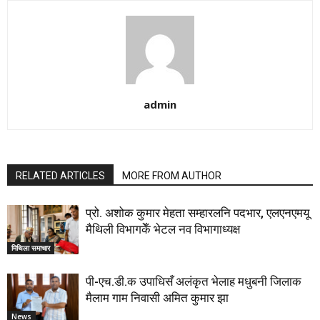
admin
RELATED ARTICLES
MORE FROM AUTHOR
प्रो. अशोक कुमार मेहता सम्हारलनि पदभार, एलएनएमयू
मैथिली विभागकेँ भेटल नव विभागाध्यक्ष
मिथिला समाचार
पी-एच.डी.क उपाधिसँ अलंकृत भेलाह मधुबनी जिलाक
मैलाम गाम निवासी अमित कुमार झा
News