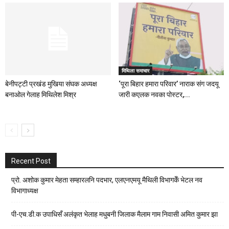
मिथिला समाचार
बेनीपट्टी प्रखंड मुखिया संघक अध्यक्ष
‘पूरा बिहार हमारा परिवार’ नाराक संग जदयू
बनाओल गेलाह मिथिलेश मिश्र
जारी कएलक नवका पोस्टर,...
Recent Post
प्रो. अशोक कुमार मेहता सम्हारलनि पदभार, एलएनएमयू मैथिली विभागकेँ भेटल नव
विभागाध्यक्ष
पी-एच.डी.क उपाधिसँ अलंकृत भेलाह मधुबनी जिलाक मैलाम गाम निवासी अमित कुमार झा