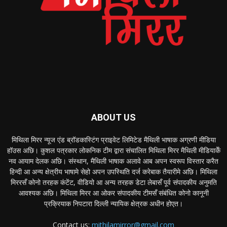
ABOUT US
मिथिला मिरर न्यूज एंड ब्रॉडकास्टिंग प्राइवेट लिमिटेड मैथिली भाषाक अग्रणी मीडिया
हॉउस अछि। कुशल पत्रकार लोकनिक टीम द्वारा संचालित मिथिला मिरर मैथिली मीडियाकेँ
नव आयाम देलक अछि। संस्थान, मैथिली भाषाक अलावे आब अपन स्वरूप विस्तार करैत
हिन्दी आ अन्य क्षेत्रीय भाषामे सेहो अपन उपस्थिति दर्ज करेबाक तैयारीमे अछि। मिथिला
मिररसँ कोनो तरहक कंटेंट, वीडियो आ अन्य तरहक डेटा लेबासँ पूर्व संपादकीय अनुमति
आवश्यक अछि। मिथिला मिरर आ ओकर संपादकीय टीमसँ संबंधित कोनो कानूनी
प्रक्रियाक निपटारा दिल्ली न्यायिक क्षेत्रक अधीन होएत।
Contact us:
mithilamirror@gmail.com