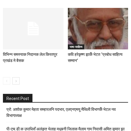
भाषा-साहित्य
विभिन्न समस्याक निदानक लेल किरतपुर
कवि हरेकृष्ण झाकेँ भेटत ‘प्रबोध साहित्य
प्रखंड मे बैसक
सम्मान’
Recent Post
प्रो. अशोक कुमार मेहता सम्हारलनि पदभार, एलएनएमयू मैथिली विभागकेँ भेटल नव
विभागाध्यक्ष
पी-एच.डी.क उपाधिसँ अलंकृत भेलाह मधुबनी जिलाक मैलाम गाम निवासी अमित कुमार झा