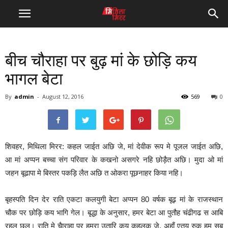
बीच चौराहा पर बुढ़ मां के छोड़ि कय
भागल बेटा
By
admin
-
August 12, 2016
569
0
शिवहर, मिथिला मिरर: कहल जाईत अछि जे, मां देवीक रूप मे पूजल जाईत अछि,
आ मां अप्पन बच्चा संग परिवार के कखनो असगरे नहि छोड़ैत अछि। मुदा ओ मां
जहन बूढापा मे बिस्तर पकड़ि लैत अछि त ओकरा पूछनाहर किया नहि।
बृहस्पति दिन देर राति एकटा कलयुगी बेटा अप्पन 80 वर्षक बूढ़ मां के राजस्थान
चौक पर छोड़ि कय भागि गेल। बृद्धा के अनुसार, हमर बेटा आ पुतौह चंढीगढ स आबि
रहल छल। राति मे चैाराहा पर हमरा उतारि कय कहलक जे, अहाँ एतय रुकू हम सब