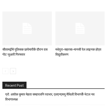
सीतामढ़ीमे पुलिसक छापेमारीकें दौरान दस
मधेपुरा-सहरसा-मानसी रेल लाइनक होएत
गोट जुआरी गिरफ्तार
विद्युतीकरण
Recent Post
प्रो. अशोक कुमार मेहता सम्हारलनि पदभार, एलएनएमयू मैथिली विभागकेँ भेटल नव
विभागाध्यक्ष