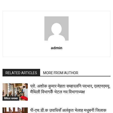
admin
RELATED ARTICLES
MORE FROM AUTHOR
प्रो. अशोक कुमार मेहता सम्हारलनि पदभार, एलएनएमयू
मैथिली विभागकेँ भेटल नव विभागाध्यक्ष
मिथिला समाचार
पी-एच.डी.क उपाधिसँ अलंकृत भेलाह मधुबनी जिलाक