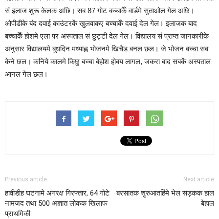
सं इलाज शुरू केलक अछि। सब 87 गोट बच्चाकेँ वार्डमे सुताओल गेल अछि।
ओपीडीके बंद दवाई काउंटरकें खुलवाकए बच्चाकेँ दवाई देल गेल। इलाजक बाद
बच्चाकेँ होशमे एला पर अस्पताल सं छुट्टी देल गेल। विद्यालय सं प्राप्त जानकारीके
अनुसार विद्यालयमे बुधदिन मध्याह्न भोजनमे खिचैड बनल छल। जे भोजन बच्चा सब
केने छल। कनिये कालमे किछु बच्चा बेहोश होबय लागल, जकरा बाद सबकें अस्पताल
आनल गेल छल।
Previous article
Next article
हावीडीह घटनामे अंगरक्ष गिरफ्तार, 64 गोटे
बरसातक शुरुआतहिंमे भेल सड़कक हाल
नामजद तथा 500 अज्ञात लोकक खिलाफ
बेहाल
प्राथमिकी