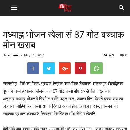
मध्याह्न भोजन खेला सं 87 गोट बच्चाक
मोन खराब
By
admin
-
May 11, 2017
489
0
समस्तीपुर, मिथिला मिरर: प्रखंड क्षेत्रक प्राथमिक विद्यालय अकबरपुर पितौझियामे
बुधदिन मध्याह्न भोजन खेबाक बाद 87 गोट बच्चा बीमार पड़ि गेल। सूत्रक
अनुसार मध्याह्न भोजनमे गिरगिट खसि पड़ल छल, जकरा बिना देखने बच्चा सब खा
लेलक। जाहिकें बाद बच्चा सभक स्थिति खराब होबए लागल। एकटा बच्चाक मां
स्कूलक प्रधानाध्यापककें खिचेड़मे गिरगिटक माँथ सेहो देखेलनि।
बेहोसीकेँ बाद बच्चा सबके सदर अस्पतालमे भर्ती कराओल गेल। जतय डॉक्टर तत्परता