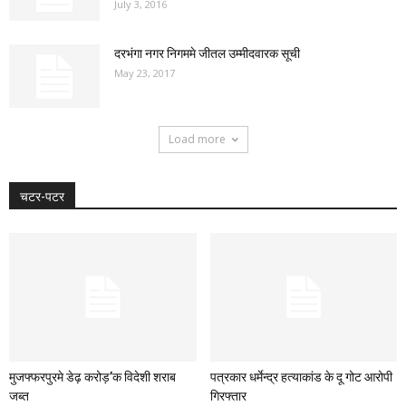
July 3, 2016
दरभंगा नगर निगममे जीतल उम्मीदवारक सूची
May 23, 2017
Load more
चटर-पटर
मुजफ्फरपुरमे डेढ़ करोड़’क विदेशी शराब
पत्रकार धर्मेन्द्र हत्याकांड के दू गोट आरोपी
जब्त
गिरफ्तार