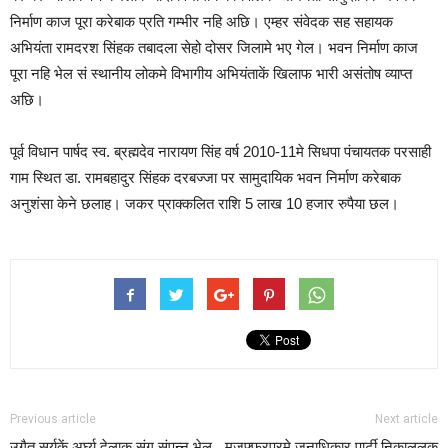
निर्माण काज पूरा करेबाक प्रति गम्भीर नहि अछि। एम्हर संवेदक सह सहायक
अभियंता रामदरश सिंहक तबादला सेहो दोसर जिलामे भए गेल। भवन निर्माण काज
पूरा नहि भेल सं स्थानीय लोकमे विभागीय अभियंताकें खिलाफ भारी असंतोष व्याप्त
अछि।
पूर्व विधान पार्षद स्व. ब्रह्मदेव नारायण सिंह वर्ष 2010-11मे सिधपा पंचायतक परसाही
गाम स्थित डा. रामबहादुर सिंहक दरबज्जा पर सामुदायिक भवन निर्माण करेबाक
अनुशंसा केने छलाह। जकर प्राक्कलित राशि 5 लाख 10 हजार रुपैया छल।
Previous article
Next article
उगैत सूर्यकें अर्घ्य देलाक संग संपन्न भेल
मुजफ्फरपुरमे जनाधिकार पार्टी निकाललक