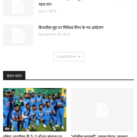
रहल पाग
July 3, 2016
बिजलीक मुद्दा पर मिथिला मिरर के नव आंदोलन
November 30, 2013
Load more
चटर-पटर
खेल
दक्षिण अफ्रीका केँ 2-1 सँ हरा शृंखला पर
‘कोसीक त्रासदी’, जनता बेहाल, सरकार