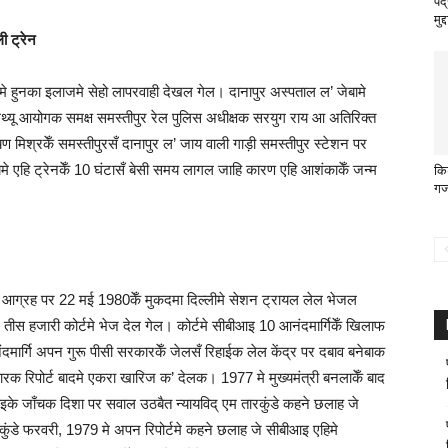
पं
मुद
ी ट्रेन
े हुनका इलाजमे सेहो लापरवाही देखल गेल। दानापुर अस्‍पताल ल’ जेबामे
थ्यू आयोगक समक्ष समस्तीपुर रेल पुलिस अधीक्षक सरयुग राय आ अतिरिक्त
मिश्रकेँ समस्तीपुरसँ दानापुर ल’ जाय वाली गाड़ी समस्तीपुर स्टेशन पर
ँचयमे एहि ट्रेनकेँ 10 घंटासँ बेसी समय लागल जाहि कारण एहि आशंकाकेँ जन्म
कि
गज
ेँ आग्रह पर 22 मई 1980केँ मुकदमा दिल्लीमे सेशन ट्रायल लेल भेजल
े तीस हजारी कोर्टमे भेज देल गेल। कोर्टमे सीबीआइ 10 आनंदमार्गिकेँ खिलाफ
मार्गि अपन गुरू पीसी सरकारकेँ जेलसँ रिहाईक लेल केंद्र पर दबाव बनेबाक
ारक रिपोर्ट बादमे एकरा खारिज क’ देलक। 1977 मे मुख्यमंत्री बनलाकेँ बाद
इके जाँचक दिशा पर सवाल उठबैत न्यायविद् एम तारकुंडे कहने छलाह जे
ुंडे फरवरी, 1979 मे अपन रिपोर्टमे कहने छलाह जे सीबीआइ एहिमे