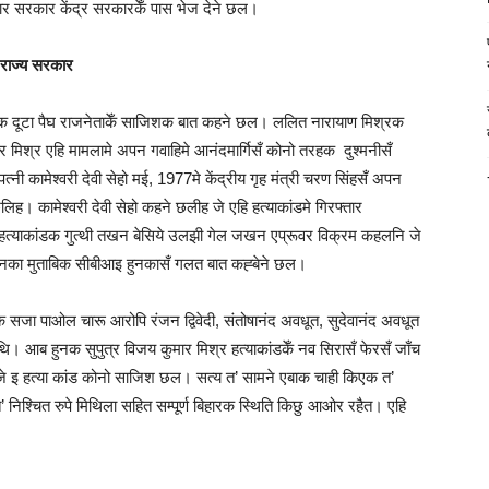
िहार सरकार केंद्र सरकारकेँ पास भेज देने छल।
 राज्य सरकार
्‍लीक दूटा पैघ राजनेताकेँ साजिशक बात कहने छल। ललित नारायाण मिश्रक
ुमार मिश्र एहि मामलामे अपन गवाहिमे आनंदमार्गिसँ कोनो तरहक दुश्मनीसँ
नी कामेश्वरी देवी सेहो मई, 1977मे केंद्रीय गृह मंत्री चरण सिंहसँ अपन
ह। कामेश्वरी देवी सेहो कहने छलीह जे एहि हत्याकांडमे गिरफ्तार
र हत्‍याकांडक गुत्‍थी तखन बेसिये उलझी गेल जखन एप्रूवर विक्रम कहलनि जे
ुनका मुताबिक सीबीआइ हुनकासँ गलत बात कह्बेने छल।
दक सजा पाओल चारू आरोपि रंजन द्विवेदी, संतोषानंद अवधूत, सुदेवानंद अवधूत
 आब हुनक सुपुत्र विजय कुमार मिश्र हत्‍याकांडकेँ नव सिरासँ फेरसँ जाँच
 इ हत्या कांड कोनो साजिश छल। सत्य त’ सामने एबाक चाही किएक त’
िश्चित रुपे मिथिला सहित सम्पूर्ण बिहारक स्थिति किछु आओर रहैत। एहि