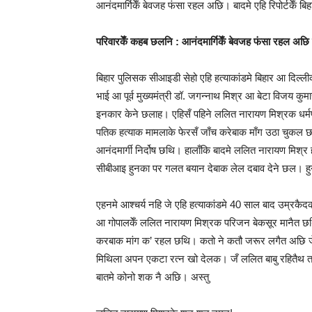
आनंदमार्गिकेँ बेवजह फंसा रहल अछि। बादमे एहि रिपोर्टकेँ ब
परिवारकेँ कहब छलनि : आनंदमार्गिकेँ बेवजह फंसा रहल अछि
बिहार पुलिसक सीआइडी सेहो एहि हत्‍याकांडमे बिहार आ दिल
भाई आ पूर्व मुख्‍यमंत्री डॉ. जगन्नाथ मिश्र आ बेटा विजय क
इनकार केने छलाह। एहिसँ पहिने ललित नारायण मिश्रक धर्मपत्‍
पतिक हत्याक मामलाके फेरसँ जाँच करेबाक माँग उठा चुकल छलि
आनंदमार्गी निर्दोष छथि। हालाँकि बादमे ललित नारायण मिश्
सीबीआइ हुनका पर गलत बयान देबाक लेल दबाव देने छल। ह
एहनमे आश्‍चर्य नहि जे एहि हत्याकांडमे 40 साल बाद उम्रकै
आ गोपालकेँ ललित नारायण मिश्रक परिजन बेकसूर मानैत छथि।
करबाक मांग क’ रहल छथि। कतो ने कतौ जरूर लगैत अछि जे
मिथिला अपन एकटा रत्न खो देलक। जँ ललित बाबु रहितैथ त’ न
बातमे कोनो शक नै अछि। अस्तु