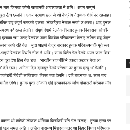
 नाम जिनका कोनो पहचानकेँ आवश्यकता नै छनि। अपन सम्पूर्ण
त ऊँच छलनि। एकर प्रमाण छल जे ओ केंद्रीय नेतृत्वक शीर्ष पर रहलाह।
ललित बाबू संपूर्ण राष्ट्रमे एकटा लोकप्रिय नेताक रूपमे उभरला। आइ हुनक
का स्मरण क’ रहल हेतनि। संपूर्ण देशमे रेलवेक विस्तार हुनक विकासक सोचकेँ
ह इलाका सभ जगह रेलवेक जाल बिछबैक परिकल्पना केनाइ ललित बाबु जेहन
ा आधे रहि गेल। मुदा आइयो केंद्र सरकार हुनक परिकल्पनाकेँ मूर्त रूप
े आइयो रेलवेक स्थिति नीक नै अछि। समय बितैत गेल रेलवे अपन जाल बिछा
पूरा देश हिल गेल छल। भारतीय राजनीतिमे एकटा कद्दावर नेता आ
’ देने छल। अगिला दिन दानापुर रेलवे स्‍टेशन पर हुनक मृत्यु भ’ गेलनि।
त्याकांडकेँ विदेशी साजिशक’ हिस्सा बता देलनि। एहि घटनाक 40 साल बाद
मानैत छथि। हुनक पुत्र लोकनि एहि हत्याकांडक जाँच दोबारासँ करेबाक माँग
हि कारण ओ कतेको लोकक आँखिक किरकिरी बनि गेल छलाह। हुनक हत्‍या पर
नो धूल जमल अछि। ललित नारायण मिश्रक पुत्र आ बिहार विधान परिषदक