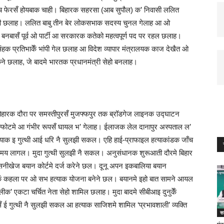
ांच फेरसँ होयबाक चाही। बिहारक सहरसा (आब सुपौल) क’ निवासी ललित
्री छलाह। ललित बाबु तीन बेर लोकसभाक सदस्य चुनल गेलाह आ ओ
नबासँ पूर्व ओ पार्टी आ सरकारक कतेको महत्‍वपूर्ण पद पर रहल छलाह।
क प्रतिभाकेँ भांपी गेल छलाह आ विदेश व्यापार मंत्रालयक काज देखैत ओ
केने छलाह, जे बादमे भारतक प्रधानमंत्री सेहो बनलाह।
बिहारक दौरा पर समस्तीपुरसँ मुजफ्फपुर तक ब्रॉडगेज लाइनक उद्घाटन
्फोटमे आ गंभीर रूपसँ घायल भ’ गेलाह। ईलाजक लेल दानापुर अस्पताल ल’
त्याक इ गुत्थी आई धरि नै सुलझी सकल। एहि हाई-प्राफाइल हत्याकांडक जाँच
 समय लागल। मुदा गुत्थी सुलझी नै सकल। अनुसंधानक शुरूआती दौरमे बिहार
खेज बयान कोर्टमे दर्ज करेने छल। दूनू अपन इकबालिया बयान
्तिकेँ कहला पर ओ सभ हत्याक योजना बनेने छल। बयानमे इहो बात सामने आयल
लीक’ एकटा चर्चित नेता सेहो शामिल छलाह। मुदा बादमे सीबीआइ दुनुकेँ
ई गुत्‍थी नै सुलझी सकल आ हत्‍याक साजिशमे शामिल ‘प्रभावशाली’ व्‍यक्ति
स