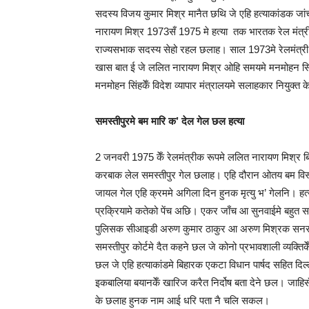
सदस्य विजय कुमार मिश्र मानैत छथि जे एहि हत्याकांडक ज
नारायण मिश्र 1973सँ 1975 मे हत्‍या तक भारतक रेल मंत
राज्यसभाक सदस्य सेहो रहल छलाह। साल 1973मे रेलमंत्री ब
खास बात ई जे ललित नारायण मिश्र ओहि समयमे मनमोहन सिंह
मनमोहन सिंहकेँ विदेश व्यापार मंत्रालयमे सलाहकार नियुक्त 
समस्‍तीपुरमे बम मारि क’ देल गेल छल हत्‍या
2 जनवरी 1975 केँ रेलमंत्रीक रूपमे ललित नारायण मिश्र 
करबाक लेल समस्‍तीपुर गेल छलाह। एहि दौरान ओतय बम विस
जायल गेल एहि क्रममे अगिला दिन हुनक मृत्यु भ’ गेलनि। ह
प्रक्रियामे कतेको पेंच अछि। एकर जाँच आ सुनवाईमे बहुत
पुलिसक सीआइडी अरुण कुमार ठाकुर आ अरुण मिश्रक सनसनी
समस्तीपुर कोर्टमे दैत कहने छल जे कोनो प्रभावशाली व्यक
छल जे एहि हत्याकांडमे बिहारक एकटा विधान पार्षद सहित दिल्
इकबालिया बयानकेँ खारिज करैत निर्दोष बता देने छल। जाहिसँ 
के छलाह हुनक नाम आई धरि पता नै चलि सकल।