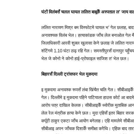
घंटों विलंबसँ चलल घायल ललित बाबूकेँ अस्‍पताल ल’ जाय वाल
ललित नारायण मिश्र बम विस्‍फोटमे घायल भ’ गेल छलाह, बादम
अनावश्‍यक विलंब भेल। हत्याकांडक जाँच लेल बनाओल गेल मै
जिलाधिकारी आरवी शुक्ल खुलासा केने छलाह जे ललित नारायण 
शंटिंगमे 1.10 घंटा ठाढ़ रहि गेल। समस्‍तीपुरसँ दानापुर पहु
भेल जे कोनो ने कोनो हाई-प्रोफाइल साजिश त’ भेल छल।
बिहारसँ दिल्‍ली ट्रांसफर भेल मुकदमा
इ मुकदमा अनावश्‍क रूपसँ लंबा खिंचैत चलि गेल। सीबीआइक
गेल। दिल्लीमे इ मुकदमा पहिने पाटियाला हाउस कोर्ट आ बादम
आरोप पत्र दाखिल केलक। सीबीआइकेँ थ्‍योरीक मुताबिक आनंद
लेल रेल मंत्रीक हत्या केने छल। मुदा एहिसँ इतर बिहार सरक
कर्पूरी ठाकुर एकटा जाँच आयोग बनेलाह। एहि मामलेमे सीबीआ
सीबीआइ अपन जाँचक दिशाकेँ समीक्षा करैथि। एहिक बाद तारक