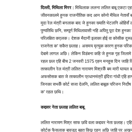
दिल्ली, मिथिला मिरर :
मिथिलाक ललना ललित बाबू एकटा एहन
जीवनकालमे हुनक राजनीतिक कद आन कोनो मैथिल नेतासँ बहु
मुदा रेल मंत्री बनलाक बाद जे हुनका ख्याति भेटलनि ओहिसँ 
पुण्यतिथि छनि, सम्पूर्ण मिथिलावासी नहि अपितु पूरा देश हुन
परिलक्षित कएलक। देशक मैदानी इलाका होई वा कोसीक दुरू
राजनेता क’ सकैत छलाह। असमय मृत्युक कारण हुनक परिकल्पन
देबामे लागल अछि। लेकिन विडंबना कहि जे हुनक गृह जिलाम
रहल छल एहि बीच 2 जनवरी 1975 एहन मनहूस दिन जाहि दिन 
तत्‍कालीन रेल मंत्री ललित नारायण मिश्रकेँ बम मारी घायल क
अफसोसक बात जे तत्कालीन प्रधानमंत्री इंदिरा गांधी एहि ह
जिनका सभकेँ कोर्ट सजा देलनि, ललित बाबूक परिजन निर्दोष 
क’ रहल छथि।
कद्दावर नेता छलाह ललित बाबू
ललित नारायण मिश्र साफ छवि वला कद्दावर नेता छलाह। ए
कोर्टक फैसलाक बावजूद बहुत किछु एहन अछि जाहि पर अख