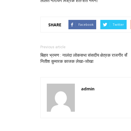
ललित नारायण मिश्रके शत-शत नमन!
SHARE
Facebook
Twitter
Previous article
बिहार भ्रमण : नालंदा लोकसभा संसदीय क्षेत्रक राजगीर सँ
नितीश कुमारक काजक लेखा-जोखा
admin