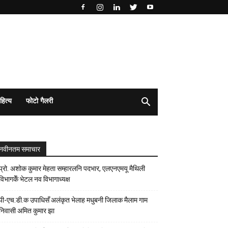
हित्य
फोटो गैलरी
नवीनतम समाचार
प्रो. अशोक कुमार मेहता सम्हारलनि पदभार, एलएनएमयू मैथिली
विभागकेँ भेटल नव विभागाध्यक्ष
पी-एच.डी.क उपाधिसँ अलंकृत भेलाह मधुबनी जिलाक मैलाम गाम
निवासी अमित कुमार झा