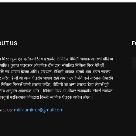
OUT US
F
 मिरर न्यूज एंड ब्रॉडकास्टिंग प्राइवेट लिमिटेड मैथिली भाषाक अग्रणी मीडिया
अछि। कुशल पत्रकार लोकनिक टीम द्वारा संचालित मिथिला मिरर मैथिली
ाकेँ नव आयाम देलक अछि। संस्थान, मैथिली भाषाक अलावे आब अपन स्वरूप
र करैत हिन्दी आ अन्य क्षेत्रीय भाषामे सेहो अपन उपस्थिति दर्ज करेबाक तैयारीमे
मिथिला मिररसँ कोनो तरहक कंटेंट, वीडियो आ अन्य तरहक डेटा लेबासँ पूर्व
कीय अनुमति आवश्यक अछि। मिथिला मिरर आ ओकर संपादकीय टीमसँ संबंधित
कानूनी प्रक्रियाक निपटारा दिल्ली न्यायिक क्षेत्रक अधीन होएत।
act us:
mithilamirror@gmail.com