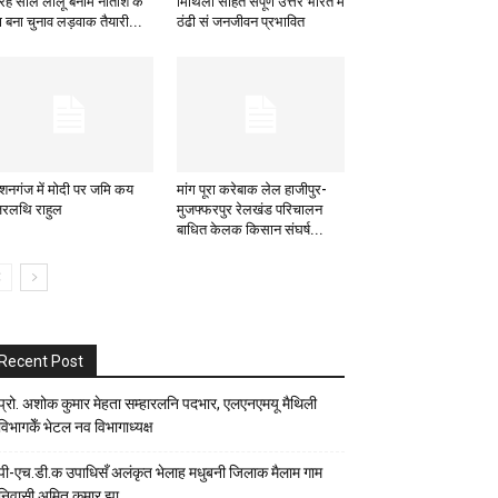
द्रह साल लालू बनाम नीतीश केँ
मिथिला सहित संपूर्ण उत्तर भारत मे
्दा बना चुनाव लड़वाक तैयारी...
ठंढी सं जनजीवन प्रभावित
शनगंज में मोदी पर जमि कय
मांग पूरा करेबाक लेल हाजीपुर-
रलथि राहुल
मुजफ्फरपुर रेलखंड परिचालन
बाधित केलक किसान संघर्ष...
Recent Post
प्रो. अशोक कुमार मेहता सम्हारलनि पदभार, एलएनएमयू मैथिली
विभागकेँ भेटल नव विभागाध्यक्ष
पी-एच.डी.क उपाधिसँ अलंकृत भेलाह मधुबनी जिलाक मैलाम गाम
निवासी अमित कुमार झा