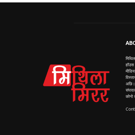
AB
मिथिला
हॉउस 
मीडिय
विस्ता
अछि। 
संपाद
कोनो 
Cont