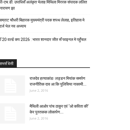
पी-एच.डी. उपाधिसँ अलंकृत भेलाह मिथिला मिररक संपादक ललित
नारायण झा
सम्राट चौधरी बिहारक मुख्यमंत्री पदक शपथ लेलाह, इतिहास मे
दर्ज भेल नव अध्याय
T20 वर्ल्ड कप 2026 : भारत शानदार जीत सँ फाइनल मे पहुँचल
सभसँ बेसी
राजदेव हत्याकांडः लड्डन मियांक समर्पण
राजनीतिक दाव आ कि पुलिसिया नाकामी...
June 2, 2016
मैथिली आओर पांच ठाकुर एवं ‘ओ कविता की’
केर पुस्तकक लोकार्पण...
June 2, 2016