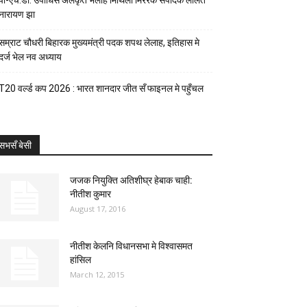
पी-एच.डी. उपाधिसँ अलंकृत भेलाह मिथिला मिररक संपादक ललित
नारायण झा
सम्राट चौधरी बिहारक मुख्यमंत्री पदक शपथ लेलाह, इतिहास मे
दर्ज भेल नव अध्याय
T20 वर्ल्ड कप 2026 : भारत शानदार जीत सँ फाइनल मे पहुँचल
सभसँ बेसी
जजक नियुक्ति अतिशीघ्र हेबाक चाही:
नीतीश कुमार
August 17, 2016
नीतीश केलनि विधानसभा मे विश्वासमत
हांसिल
March 12, 2015