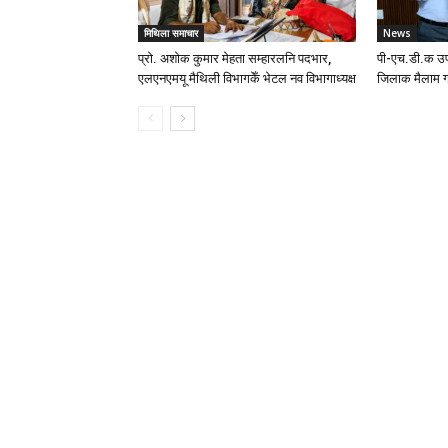
मिथिला समाचार
News
प्रो. अशोक कुमार मेहता सम्हारलनि पदभार,
पी-एच.डी.क उप
एलएनएमयू मैथिली विभागकेँ भेटल नव विभागाध्यक्ष
जिलाक मैलाम ग