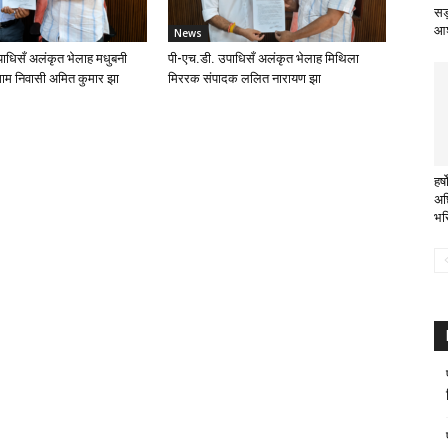
सड़
आश
News
ाधिसँ अलंकृत भेलाह मधुबनी
पी-एच.डी. उपाधिसँ अलंकृत भेलाह मिथिला
ाम निवासी अमित कुमार झा
मिररक संपादक ललित नारायण झा
हर
अछ
भरि