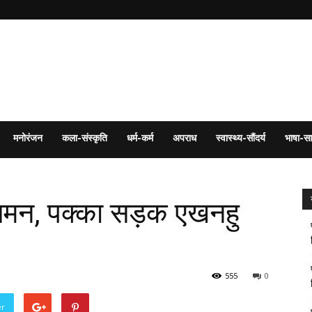
मनोरंजन
कला-संस्कृति
धर्म-कर्म
अपराध
स्वास्थ्य-सौंदर्य
भाषा-सा
गमन, पक्का सड़क एखनहु
555
0
er