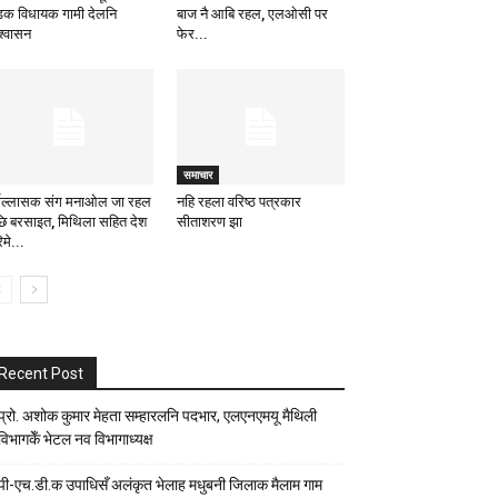
क विधायक गामी देलनि
बाज नै आबि रहल, एलओसी पर
्वासन
फेर...
समाचार
्षोल्लासक संग मनाओल जा रहल
नहि रहला वरिष्ठ पत्रकार
ि बरसाइत, मिथिला सहित देश
सीताशरण झा
मे...
Recent Post
प्रो. अशोक कुमार मेहता सम्हारलनि पदभार, एलएनएमयू मैथिली
विभागकेँ भेटल नव विभागाध्यक्ष
पी-एच.डी.क उपाधिसँ अलंकृत भेलाह मधुबनी जिलाक मैलाम गाम