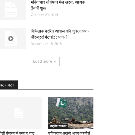
भक्ति भाव सं संपन्न भेल खरना, अध्र्यक
तैयारी शुरू
October 29, 2014
मिथिलाक प्रसिद्द आवाज बनि चुकल रूपा-
धीरेन्द्रसँ भेंटघांट : भाग-1
December 15, 2018
Load more
चटर-पटर
राष्ट्रीय समाचार
ौली पंचायत में बनत दू गोट
पाकिस्तान अखनो अपन करनीसँ