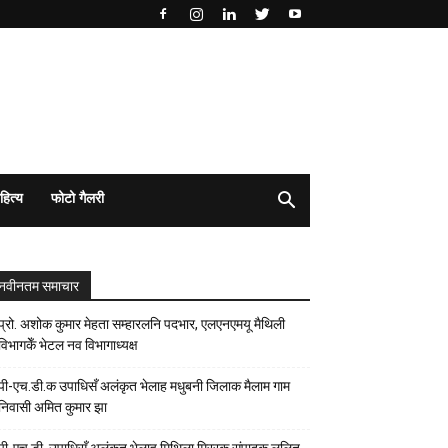
हित्य
फोटो गैलरी
नवीनतम समाचार
प्रो. अशोक कुमार मेहता सम्हारलनि पदभार, एलएनएमयू मैथिली
विभागकेँ भेटल नव विभागाध्यक्ष
पी-एच.डी.क उपाधिसँ अलंकृत भेलाह मधुबनी जिलाक मैलाम गाम
निवासी अमित कुमार झा